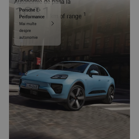
Autonomie de până la
1031
Porsche E-
1
km of range
Performance
Mai multe
despre
autonomie