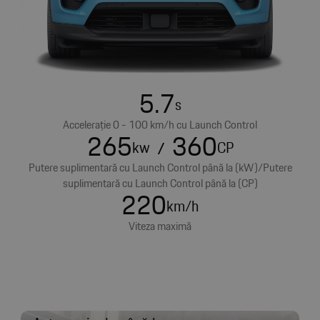
5.7
s
Accelerație 0 - 100 km/h cu Launch Control
265
360
kw
/
CP
Putere suplimentară cu Launch Control până la (kW)/Putere
suplimentară cu Launch Control până la (CP)
220
km/h
Viteza maximă