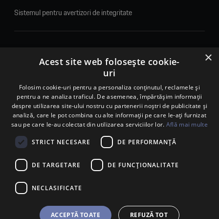
Sistemul pentru avertizori de integritate
×
© 2026. Porsche Inter Auto Romania. Toate drepturile rezervate.
Acest site web folosește cookie-
uri
Porsche Inter Auto Romania SRL
Folosim cookie-uri pentru a personaliza conținutul, reclamele și
RO22188461 J2007002067233
pentru a ne analiza traficul. De asemenea, împărtășim informații
B-dul Pipera, nr. 2, Sala 1, Etaj 2, Voluntari, jud.Ilfov - sediu
despre utilizarea site-ului nostru cu partenerii noștri de publicitate și
social
analiză, care le pot combina cu alte informații pe care le-ați furnizat
B-dul Pipera, nr. 1/X, Centrul Porsche București – PCB,
sau pe care le-au colectat din utilizarea serviciilor lor.
Află mai multe
Voluntari, jud. Ilfov – punct de lucru
Calea Lugojului, nr. 136, loc. Ghiroda, jud. Timiș – punct de
STRICT NECESARE
DE PERFORMANȚĂ
lucru Timișoara
DE TARGETARE
DE FUNCŢIONALITATE
NECLASIFICATE
ACCEPTĂ TOATE
REFUZĂ TOT