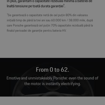
În plus, garantăm o capacitate reziduală minimă a bateriei de
înaltă tensiune pe toată durata garanției¹.
¹Se garantează o capacitate netă de cel puțin 80% din valoarea
inițială timp de până la trei ani sau 60.000 km / 38.000 mile, după
care Porsche garantează cel puțin 70% capacitate reziduală până la
finalul perioadei de garanție pentru bateria HV.
From 0 to 62.
Emotive and unmistakeably Porsche: even the sound of
the motor is instantly electrifying.
Țineți apăsat pentru sunet