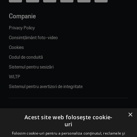
Companie
Privacy Policy
Consimțământ foto-video
Cookies
Codul de conduită
Sistemul pentru sesizări
WLTP
Sistemul pentru avertizori de integritate
×
© 2026. Porsche Inter Auto Romania. Toate drepturile rezervate.
Acest site web folosește cookie-
uri
Porsche Inter Auto Romania SRL
Folosim cookie-uri pentru a personaliza conținutul, reclamele și
RO22188461 J2007002067233