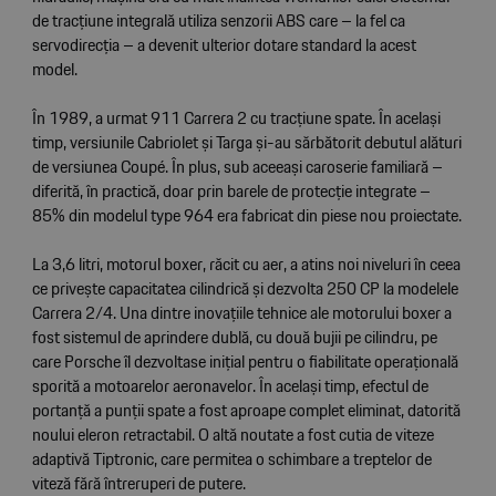
de tracțiune integrală utiliza senzorii ABS care – la fel ca
servodirecția – a devenit ulterior dotare standard la acest
model.
În 1989, a urmat 911 Carrera 2 cu tracțiune spate. În același
timp, versiunile Cabriolet și Targa și-au sărbătorit debutul alături
de versiunea Coupé. În plus, sub aceeași caroserie familiară –
diferită, în practică, doar prin barele de protecție integrate –
85% din modelul type 964 era fabricat din piese nou proiectate.
La 3,6 litri, motorul boxer, răcit cu aer, a atins noi niveluri în ceea
ce privește capacitatea cilindrică și dezvolta 250 CP la modelele
Carrera 2/4. Una dintre inovațiile tehnice ale motorului boxer a
fost sistemul de aprindere dublă, cu două bujii pe cilindru, pe
care Porsche îl dezvoltase inițial pentru o fiabilitate operațională
sporită a motoarelor aeronavelor. În același timp, efectul de
portanță a punții spate a fost aproape complet eliminat, datorită
noului eleron retractabil. O altă noutate a fost cutia de viteze
adaptivă Tiptronic, care permitea o schimbare a treptelor de
viteză fără întreruperi de putere.