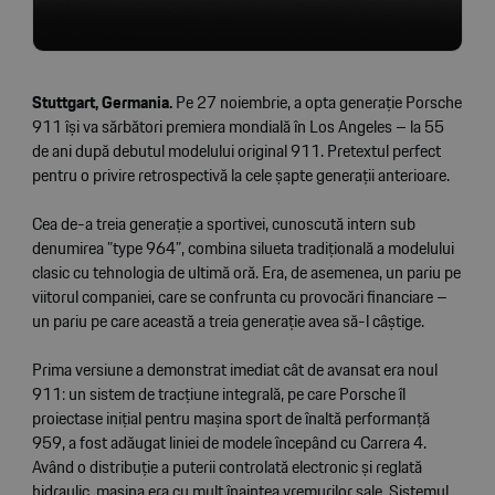
Stuttgart, Germania.
Pe 27 noiembrie, a opta generație Porsche
911 își va sărbători premiera mondială în Los Angeles – la 55
de ani după debutul modelului original 911. Pretextul perfect
pentru o privire retrospectivă la cele șapte generații anterioare.
Cea de-a treia generație a sportivei, cunoscută intern sub
denumirea ”type 964”, combina silueta tradițională a modelului
clasic cu tehnologia de ultimă oră. Era, de asemenea, un pariu pe
viitorul companiei, care se confrunta cu provocări financiare –
un pariu pe care această a treia generație avea să-l câștige.
Prima versiune a demonstrat imediat cât de avansat era noul
911: un sistem de tracțiune integrală, pe care Porsche îl
proiectase inițial pentru mașina sport de înaltă performanță
959, a fost adăugat liniei de modele începând cu Carrera 4.
Având o distribuție a puterii controlată electronic și reglată
hidraulic, mașina era cu mult înaintea vremurilor sale. Sistemul