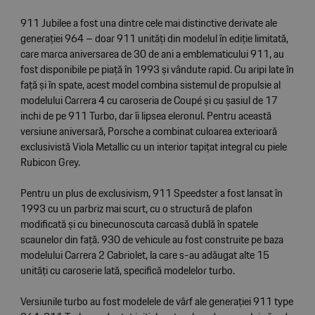
911 Jubilee a fost una dintre cele mai distinctive derivate ale
generației 964 – doar 911 unități din modelul în ediție limitată,
care marca aniversarea de 30 de ani a emblematicului 911, au
fost disponibile pe piață în 1993 și vândute rapid. Cu aripi late în
față și în spate, acest model combina sistemul de propulsie al
modelului Carrera 4 cu caroseria de Coupé și cu șasiul de 17
inchi de pe 911 Turbo, dar îi lipsea eleronul. Pentru această
versiune aniversară, Porsche a combinat culoarea exterioară
exclusivistă Viola Metallic cu un interior tapițat integral cu piele
Rubicon Grey.
Pentru un plus de exclusivism, 911 Speedster a fost lansat în
1993 cu un parbriz mai scurt, cu o structură de plafon
modificată și cu binecunoscuta carcasă dublă în spatele
scaunelor din față. 930 de vehicule au fost construite pe baza
modelului Carrera 2 Cabriolet, la care s-au adăugat alte 15
unități cu caroserie lată, specifică modelelor turbo.
Versiunile turbo au fost modelele de vârf ale generației 911 type