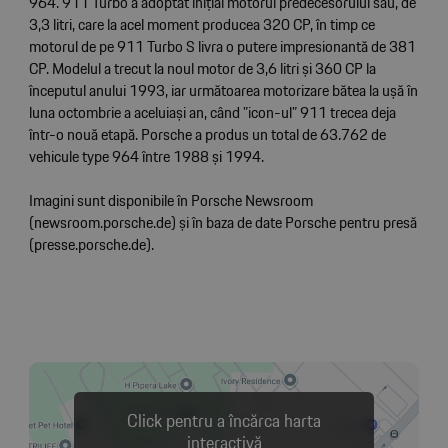
964. 911 Turbo a adoptat inițial motorul predecesorului său, de
3,3 litri, care la acel moment producea 320 CP, în timp ce
motorul de pe 911 Turbo S livra o putere impresionantă de 381
CP. Modelul a trecut la noul motor de 3,6 litri și 360 CP la
începutul anului 1993, iar următoarea motorizare bătea la ușă în
luna octombrie a aceluiași an, când ”icon-ul” 911 trecea deja
într-o nouă etapă. Porsche a produs un total de 63.762 de
vehicule type 964 între 1988 și 1994.
Imagini sunt disponibile în Porsche Newsroom
(newsroom.porsche.de) și în baza de date Porsche pentru presă
(presse.porsche.de).
Click pentru a încărca harta
interactivă