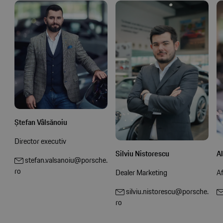
Ștefan Vâlsănoiu
Director executiv
Al
Silviu Nistorescu
stefan.valsanoiu@porsche.
ro
Af
Dealer Marketing
silviu.nistorescu@porsche.
ro