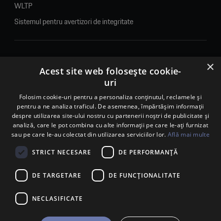
WLTP
Sistemul pentru avertizori de integritate
×
© 2026. Porsche Inter Auto Romania. Toate drepturile rezervate.
Acest site web folosește cookie-
uri
Porsche Inter Auto Romania SRL
RO22188461 J2007002067233
Folosim cookie-uri pentru a personaliza conținutul, reclamele și
pentru a ne analiza traficul. De asemenea, împărtășim informații
B-dul Pipera, nr. 2, Sala 1, Etaj 2, Voluntari, jud.Ilfov - sediu
despre utilizarea site-ului nostru cu partenerii noștri de publicitate și
social
analiză, care le pot combina cu alte informații pe care le-ați furnizat
B-dul Pipera, nr. 1/X, Centrul Porsche București – PCB,
sau pe care le-au colectat din utilizarea serviciilor lor.
Află mai multe
Voluntari, jud. Ilfov – punct de lucru
Calea Lugojului, nr. 136, loc. Ghiroda, jud. Timiș – punct de
STRICT NECESARE
DE PERFORMANȚĂ
lucru Timișoara
DE TARGETARE
DE FUNCŢIONALITATE
NECLASIFICATE