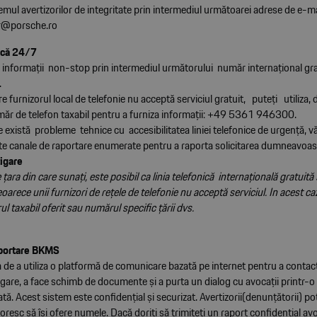
emul avertizorilor de integritate prin intermediul următoarei adrese de e-m
r@porsche.ro
ică 24/7
a informaţii non-stop prin intermediul următorului număr internaţional gr
.
re furnizorul local de telefonie nu acceptă serviciul gratuit, puteţi utiliza
ăr de telefon taxabil pentru a furniza informaţii: +49 5361 946300.
re există probleme tehnice cu accesibilitatea liniei telefonice de urgenţă, 
lalte canale de raportare enumerate pentru a raporta solicitarea dumneavoa
igare
 ţara din care sunaţi, este posibil ca linia telefonică internaţională gratuită 
eoarece unii furnizori de reţele de telefonie nu acceptă serviciul. In acest c
ul taxabil oferit sau numărul specific ţării dvs.
aportare BKMS
 de a utiliza o platformă de comunicare bazată pe internet pentru a contact
gare, a face schimb de documente şi a purta un dialog cu avocaţii printr-o
tă. Acest sistem este confidenţial şi securizat. Avertizorii(denunţătorii) po
oresc să îşi ofere numele. Dacă doriţi să trimiteţi un raport confidenţial avo