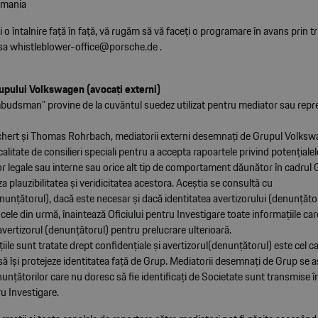
rmania
i o întalnire faţă în faţă, vă rugăm să vă faceţi o programare în avans prin t
esa
whistleblower-office@porsche.de
.
upului Volkswagen (avocaţi externi)
udsman” provine de la cuvântul suedez utilizat pentru mediator sau repr
chert şi Thomas Rohrbach, mediatorii externi desemnaţi de Grupul Volksw
alitate de consilieri speciali pentru a accepta rapoartele privind potenţialele
r legale sau interne sau orice alt tip de comportament dăunător în cadrul 
za plauzibilitatea şi veridicitatea acestora. Aceştia se consultă cu
nunţătorul), dacă este necesar şi dacă identitatea avertizorului (denunţăto
cele din urmă, înaintează Oficiului pentru Investigare toate informaţiile car
vertizorul (denunţătorul) pentru prelucrare ulterioară.
iile sunt tratate drept confidenţiale şi avertizorul(denunţătorul) este cel c
ă îşi protejeze identitatea faţă de Grup. Mediatorii desemnaţi de Grup se a
unţătorilor care nu doresc să fie identificaţi de Societate sunt transmise
ru Investigare.