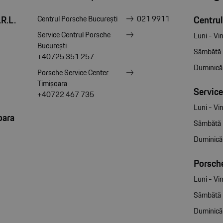
R.L.
Centrul
Centrul Porsche București
021 9911
Service Centrul Porsche
Luni - Vin
București
Sâmbătă
+40725 351 257
Duminică
Porsche Service Center
Timișoara
Service
+40722 467 735
Luni - Vin
oara
Sâmbătă
Duminică
Porsche
Luni - Vin
Sâmbătă
Duminică