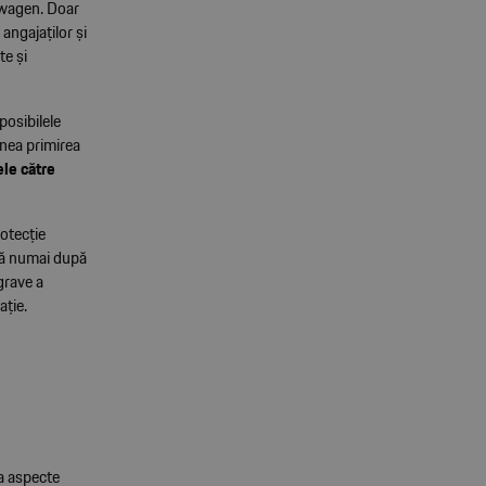
kswagen. Doar
angajaţilor şi
te şi
posibilele
enea primirea
le către
otecţie
ază numai după
grave a
aţie.
la aspecte