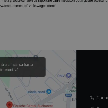
rmaţii şi toate canalele de raportare către mediatori pot fi găsite accesân
www.ombudsmen-of-volkswagen.com/
ntru a încărca harta
interactivă
Conta