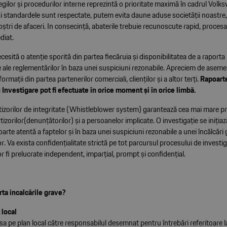
gilor şi procedurilor interne reprezintă o prioritate maximă în cadrul Vol
şi standardele sunt respectate, putem evita daune aduse societăţii noastre, 
oştri de afaceri. In consecinţă, abaterile trebuie recunoscute rapid, procesa
ediat.
cesită o atenţie sporită din partea fiecăruia şi disponibilitatea de a raporta 
e ale reglementărilor în baza unei suspiciuni rezonabile. Apreciem de asem
formaţii din partea partenerilor comerciali, clienţilor şi a altor terţi.
Rapoarte
 Investigare pot fi efectuate în orice moment şi în orice limbă.
tizorilor de integritate (Whistleblower system) garantează cea mai mare pr
rtizorilor(denunţătorilor) şi a persoanelor implicate. O investigaţie se iniţi
arte atentă a faptelor şi în baza unei suspiciuni rezonabile a unei încălcări 
r. Va exista confidenţialitate strictă pe tot parcursul procesului de investig
or fi prelucrate independent, imparţial, prompt şi confidenţial.
ta incalcările grave?
 local
sa pe plan local către responsabilul desemnat pentru întrebări referitoare 