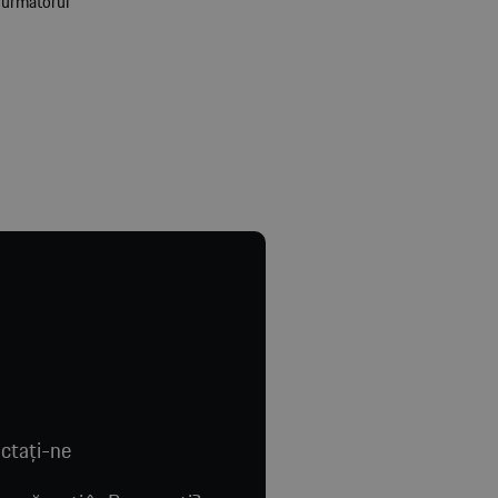
d următorul
ctaţi-ne