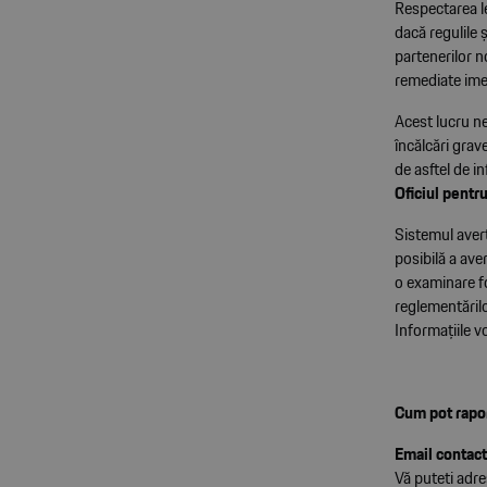
Respectarea le
dacă regulile 
partenerilor n
remediate im
Acest lucru ne
încălcări grav
de asftel de in
Oficiul pentru
Sistemul aver
posibilă a ave
o examinare fo
reglementărilo
Informaţiile v
Cum pot rapor
Email contact
Vă puteti adre