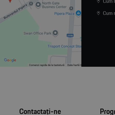
Cum n
Cum n
Contactați-ne
Prog