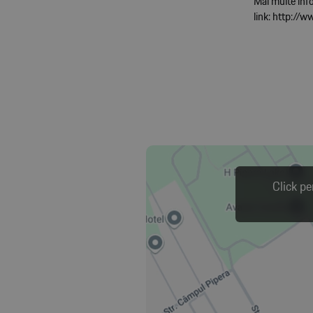
Mai multe info
link:
http://
Click pe