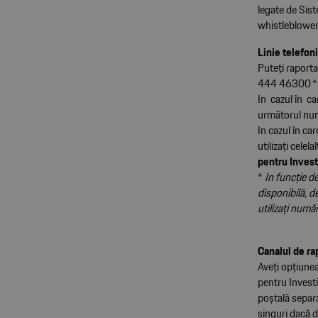
legate de Sist
whistleblowe
Linie telefon
Puteţi raport
444 46300 *
In cazul în ca
următorul num
In cazul în ca
utilizaţi cele
pentru Invest
*
In funcţie de
disponibilă, d
utilizaţi număr
Canalul de r
Aveţi opţiunea
pentru Investi
poştală separa
singuri dacă d