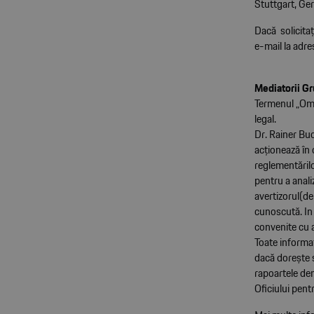
Stuttgart, Ge
Dacă solicitaţ
e-mail la adr
Mediatorii Gr
Termenul „Omb
legal.
Dr. Rainer Bu
acţionează în c
reglementărilo
pentru a anali
avertizorul(de
cunoscută. In 
convenite cu a
Toate informaţ
dacă doreşte s
rapoartele den
Oficiului pent