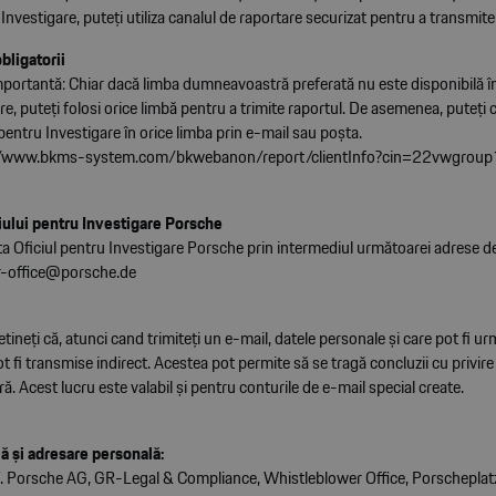
 Investigare, puteţi utiliza canalul de raportare securizat pentru a transmite
bligatorii
portantă: Chiar dacă limba dumneavoastră preferată nu este disponibilă în
re, puteţi folosi orice limbă pentru a trimite raportul. De asemenea, puteţi
 pentru Investigare în orice limba prin e-mail sau poşta.
//www.bkms-system.com/bkwebanon/report/clientInfo?cin=22vwgrou
ciului pentru Investigare Porsche
a Oficiul pentru Investigare Porsche prin intermediul următoarei adrese de
r-office@porsche.de
tineţi că, atunci cand trimiteţi un e-mail, datele personale şi care pot fi ur
pot fi transmise indirect. Acestea pot permite să se tragă concluzii cu privire 
 Acest lucru este valabil şi pentru conturile de e-mail special create.
ă şi adresare personală:
. F. Porsche AG, GR-Legal & Compliance, Whistleblower Office, Porschepla