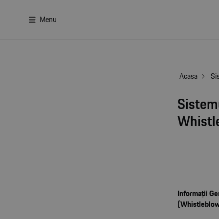
Menu
Acasa
Si
Sistemu
Whistl
Informaţii Ge
(Whistleblow