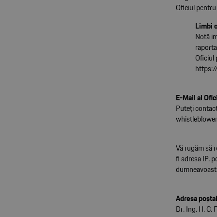
Oficiul pentru
Limbi o
Notă im
raporta
Oficiul
https:
E-Mail al Ofi
Puteţi contact
whistleblowe
Vă rugăm să re
fi adresa IP, 
dumneavoastră.
Adresa poştal
Dr. Ing. H. C