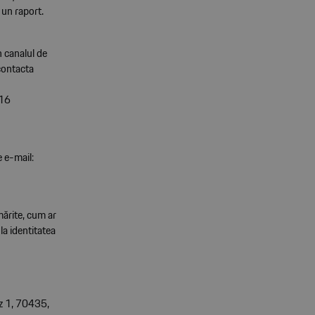
 un raport.
 canalul de
 contacta
p16
 e-mail:
mărite, cum ar
la identitatea
tz 1, 70435,