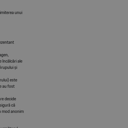
rimiterea unui
ezentant
agen,
 încălcări ale
Grupului şi
rului) este
e au fost
are decide
sigură că
 în mod anonim