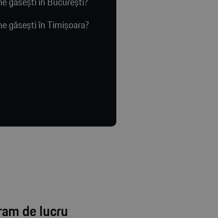
e găsești în București?
e găsești în Timișoara?
ram de lucru