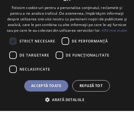
Folosim cookie-uri pentru a personaliza conținutul, reclamele și
pentru a ne analiza traficul. De asemenea, împărtășim informații
despre utilizarea site-ului nostru cu partenerii noștri de publicitate și
Contactaţi-ne
analiză, care le pot combina cu alte informații pe care le-ați furnizat
sau pe care le-au colectat din utilizarea serviciilor lor.
Află mai multe
Cum ne găsești în București?
STRICT NECESARE
DE PERFORMANȚĂ
Cum ne găsești în Timișoara?
DE TARGETARE
DE FUNCŢIONALITATE
NECLASIFICATE
ACCEPTĂ TOATE
REFUZĂ TOT
ARATĂ DETALIILE
Adrese
Porsche Inter Auto Romania S.R.L.
Centrul Porsche București