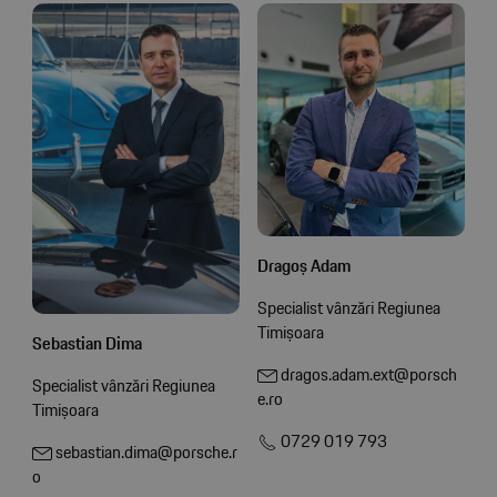
Dragoș Adam
Specialist vânzări Regiunea
Timișoara
Sebastian Dima
dragos.adam.ext@porsch
Specialist vânzări Regiunea
e.ro
Timișoara
0729 019 793
sebastian.dima@porsche.r
o