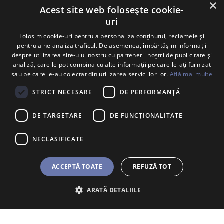
×
Acest site web folosește cookie-
uri
Folosim cookie-uri pentru a personaliza conținutul, reclamele și
pentru a ne analiza traficul. De asemenea, împărtășim informații
despre utilizarea site-ului nostru cu partenerii noștri de publicitate și
analiză, care le pot combina cu alte informații pe care le-ați furnizat
sau pe care le-au colectat din utilizarea serviciilor lor.
Află mai multe
STRICT NECESARE
DE PERFORMANȚĂ
DE TARGETARE
DE FUNCŢIONALITATE
NECLASIFICATE
ACCEPTĂ TOATE
REFUZĂ TOT
ARATĂ DETALIILE