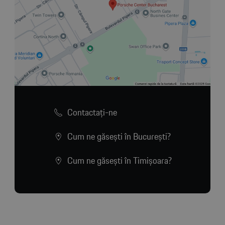
Contactaţi-ne
Cum ne găsești în București?
Cum ne găsești în Timișoara?