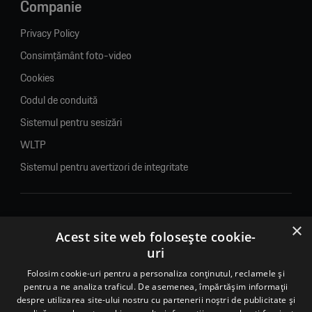
Companie
Privacy Policy
Consimțământ foto-video
Cookies
Codul de conduită
Sistemul pentru sesizări
WLTP
Sistemul pentru avertizori de integritate
×
© 2026. Porsche Inter Auto Romania. Toate drepturile rezervate.
Acest site web folosește cookie-
uri
Porsche Inter Auto Romania SRL
Folosim cookie-uri pentru a personaliza conținutul, reclamele și
RO22188461 J2007002067233
pentru a ne analiza traficul. De asemenea, împărtășim informații
B-dul Pipera, nr. 2, Sala 1, Etaj 2, Voluntari, jud.Ilfov - sediu
despre utilizarea site-ului nostru cu partenerii noștri de publicitate și
social