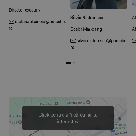
Director executiv
Al
Silviu Nistorescu
stefan.valsanoiu@porsche.
ro
Af
Dealer Marketing
silviu.nistorescu@porsche.
ro
Click pentru a încărca harta
interactivă