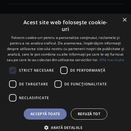
×
© 2026. Porsche Inter Auto Romania. Toate drepturile rezervate.
Acest site web folosește cookie-
uri
Porsche Inter Auto Romania SRL
RO22188461 J2007002067233
Folosim cookie-uri pentru a personaliza conținutul, reclamele și
pentru a ne analiza traficul. De asemenea, împărtășim informații
B-dul Pipera, nr. 2, Sala 1, Etaj 2, Voluntari, jud.Ilfov - sediu
despre utilizarea site-ului nostru cu partenerii noștri de publicitate și
social
analiză, care le pot combina cu alte informații pe care le-ați furnizat
B-dul Pipera, nr. 1/X, Centrul Porsche București – PCB,
sau pe care le-au colectat din utilizarea serviciilor lor.
Află mai multe
Voluntari, jud. Ilfov – punct de lucru
Calea Lugojului, nr. 136, loc. Ghiroda, jud. Timiș – punct de
STRICT NECESARE
DE PERFORMANȚĂ
lucru Timișoara
DE TARGETARE
DE FUNCŢIONALITATE
NECLASIFICATE
ACCEPTĂ TOATE
REFUZĂ TOT
ARATĂ DETALIILE