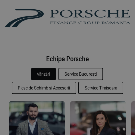
este valabilă până la 31.12.2026.
Oferta nu se cumulează cu alte promoții în derulare
susținute de către Porsche Leasing România IFN
S.A.
Consilierii de vânzări ai distribuitorilor autorizați vă
așteaptă în showroom pentru oferte personalizate.
Prețul final de vânzare este stabilit de distribuitor în
baza propriei politici comerciale.
Echipa Porsche
Vânzări
Service București
Piese de Schimb și Accesorii
Service Timișoara