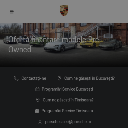
Ofertă finanțare modele Pre-
Owned
Contactaţi-ne
Cum ne găsești în București?
Programări Service București
Cum ne găsești în Timișoara?
Programări Service Timișoara
porschesales@porsche.ro