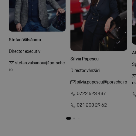
Ștefan Vâlsănoiu
Director executiv
A
Silvia Popescu
stefan.valsanoiu@porsche.
Sp
ro
Director vânzări
silvia.popescu@porsche.ro
rs
0722 623 437
021 203 29 62