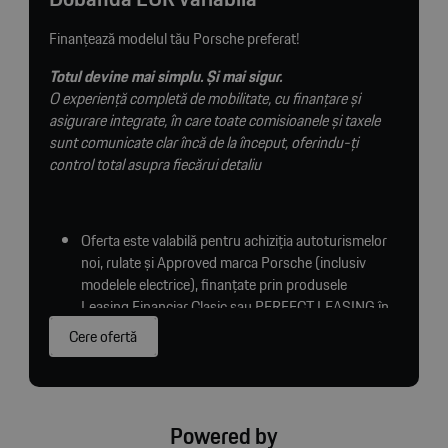
Finanțează modelul tău Porsche preferat!
Totul devine mai simplu. Și mai sigur.
O experiență completă de mobilitate, cu finanțare și
asigurare integrate, în care toate comisioanele și taxele
sunt comunicate clar încă de la început, oferindu-ți
control total asupra fiecărui detaliu
Oferta este valabilă pentru achiziția autoturismelor
noi, rulate și Approved marca Porsche (inclusiv
modelele electrice), finanțate prin produsele
Leasing Financiar Clasic sau PERFECT LEASING în
EUR, oferite de către Porsche Leasing România
Cere ofertă
IFN S.A.
3.95% Dobândă EUR variabilă
15% discount la cotațiile CASCO prin Porsche
Asigurări
Powered by
Oferta se adresează persoanelor fizice și juridice și