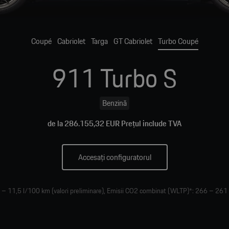
Coupé
Cabriolet
Targa
GT Cabriolet
Turbo Coupé
911 Turbo S
Benzină
de la 286.155,32 EUR Prețul include TVA
Accesați configuratorul
 11,5 l/100 km (valori preliminare), Emisii CO2 combinat (WLTP)*: 266 – 261 g