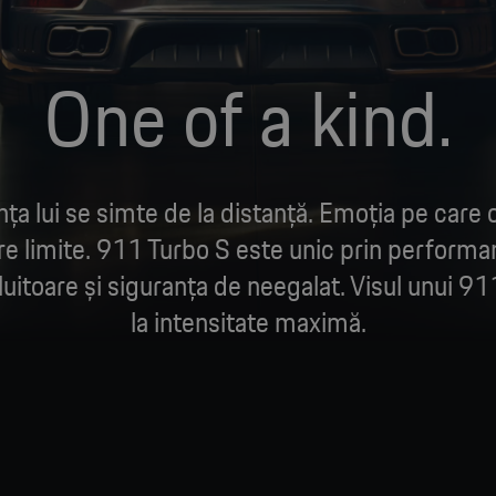
One of a kind.
ța lui se simte de la distanță. Emoția pe care 
re limite. 911 Turbo S este unic prin performa
luitoare și siguranța de neegalat. Visul unui 911
la intensitate maximă.