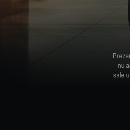
Prezen
nu a
sale u