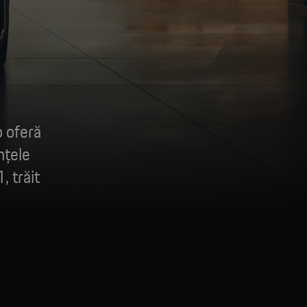
o oferă
nțele
, trăit