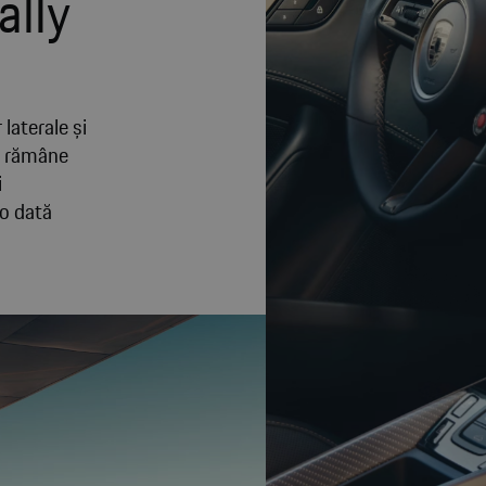
ally
 laterale și
 S rămâne
i
 o dată