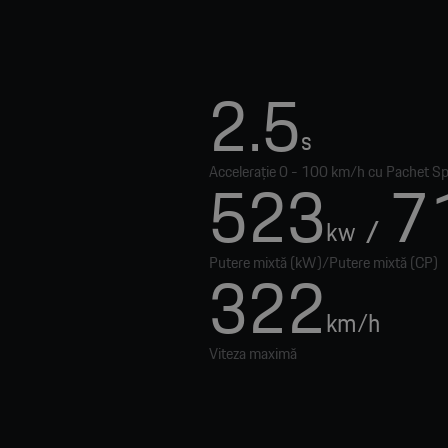
2.5
s
Accelerație 0 - 100 km/h cu Pachet S
523
7
/
kw
Putere mixtă (kW)/Putere mixtă (CP)
322
km/h
Viteza maximă