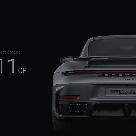
port Chrono
11
CP