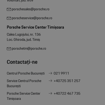
Voluntari, jud. Ilfov
porschesales@porsche.ro
porscheservice@porsche.ro
Porsche Service Center Timișoara
Calea Lugojului, nr. 136
Loc. Ghiroda, jud. Timiș
porschetm@porsche.ro
Contactați-ne
Centrul Porsche București
021 9911
Service Centrul Porsche
+40725 351 257
București
Porsche Service Center
+40722 467 735
Timișoara