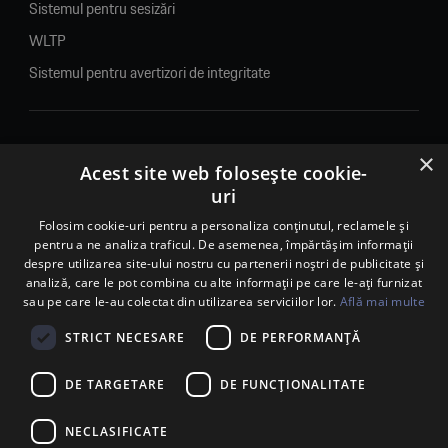
Sistemul pentru sesizări
WLTP
Sistemul pentru avertizori de integritate
×
© 2026. Porsche Inter Auto Romania. Toate drepturile rezervate.
Acest site web folosește cookie-
uri
Porsche Inter Auto Romania SRL
Folosim cookie-uri pentru a personaliza conținutul, reclamele și
RO22188461 J2007002067233
pentru a ne analiza traficul. De asemenea, împărtășim informații
B-dul Pipera, nr. 2, Sala 1, Etaj 2, Voluntari, jud.Ilfov - sediu
despre utilizarea site-ului nostru cu partenerii noștri de publicitate și
social
analiză, care le pot combina cu alte informații pe care le-ați furnizat
B-dul Pipera, nr. 1/X, Centrul Porsche București – PCB,
sau pe care le-au colectat din utilizarea serviciilor lor.
Află mai multe
Voluntari, jud. Ilfov – punct de lucru
Calea Lugojului, nr. 136, loc. Ghiroda, jud. Timiș – punct de
STRICT NECESARE
DE PERFORMANȚĂ
lucru Timișoara
DE TARGETARE
DE FUNCŢIONALITATE
NECLASIFICATE