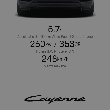
5.7
s
Accelerație 0 - 100 km/h cu Pachet Sport Chrono
260
353
kw
/
CP
Putere (kW)/Putere (CP)
248
km/h
Viteza maximă