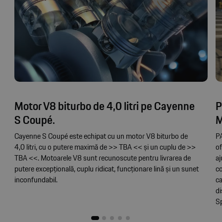
Motor V8 biturbo de 4,0 litri pe Cayenne
P
S Coupé.
M
Cayenne S Coupé este echipat cu un motor V8 biturbo de
PA
4,0 litri, cu o putere maximă de >> TBA << și un cuplu de >>
of
TBA <<. Motoarele V8 sunt recunoscute pentru livrarea de
aj
putere excepțională, cuplu ridicat, funcționare lină și un sunet
co
inconfundabil.
ca
di
Sp