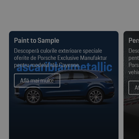
Paint to Sample
Pers
Descoperă culorile exterioare speciale
Desc
oferite de Porsche Exclusive Manufaktur
pentr
pentru modelul tău Cayenne.
Pors
vehi
Află mai multe
A