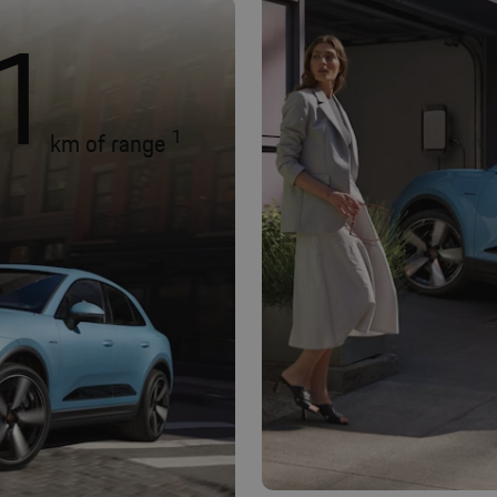
1
1
km of range