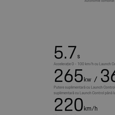
Autonomie combinat (
5.7
s
Accelerație 0 - 100 km/h cu Launch C
265
3
/
kw
Putere suplimentară cu Launch Contro
suplimentară cu Launch Control până l
220
km/h