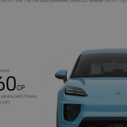
WLTP)*: 536 – 641 km (valori preliminare), Emisii CO2 combinat (WLTP)*: 0 g/km
ontrol
60
CP
l până la (kW)/Putere
a (CP)