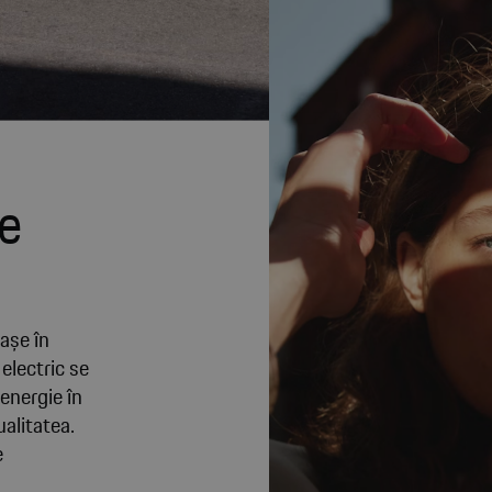
he
rașe în
electric se
energie în
alitatea.
e