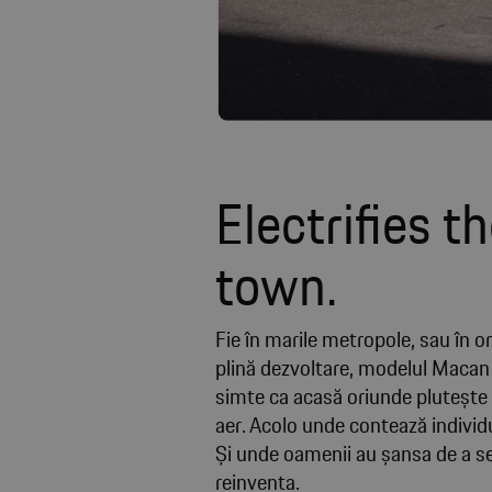
Electrifies t
town.
Fie în marile metropole, sau în o
plină dezvoltare, modelul Macan 
simte ca acasă oriunde plutește 
aer. Acolo unde contează individu
Și unde oamenii au șansa de a s
reinventa.