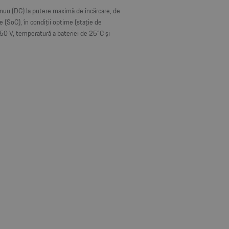
inuu (DC) la putere maximă de încărcare, de
e (SoC), în condiții optime (stație de
50 V, temperatură a bateriei de 25°C și