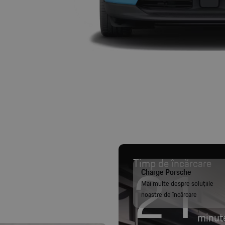
21
Timp de încărcare
Charge Porsche
Mai multe despre soluțiile
noastre de încărcare
minut