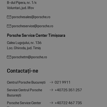
B-dul Pipera, nr. 1/x
Voluntari, jud. Ilfov
porschesales@porsche.ro
porscheservice@porsche.ro
Porsche Service Center Timișoara
Calea Lugojului, nr. 136
Loc. Ghiroda, jud. Timiș
porschetm@porsche.ro
Contactați-ne
Centrul Porsche București
021 9911
Service Centrul Porsche
+40725 351 257
București
Porsche Service Center
+40722 467 735