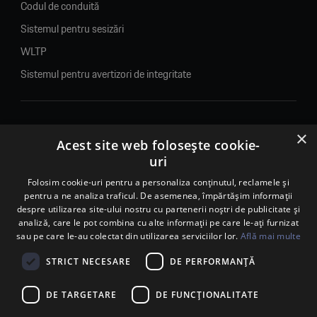
Codul de conduită
Sistemul pentru sesizări
WLTP
Sistemul pentru avertizori de integritate
×
© 2026. Porsche Inter Auto Romania. Toate drepturile rezervate.
Acest site web folosește cookie-
uri
Porsche Inter Auto Romania SRL
Folosim cookie-uri pentru a personaliza conținutul, reclamele și
RO22188461 J2007002067233
pentru a ne analiza traficul. De asemenea, împărtășim informații
B-dul Pipera, nr. 2, Sala 1, Etaj 2, Voluntari, jud.Ilfov - sediu
despre utilizarea site-ului nostru cu partenerii noștri de publicitate și
social
analiză, care le pot combina cu alte informații pe care le-ați furnizat
B-dul Pipera, nr. 1/X, Centrul Porsche București – PCB,
sau pe care le-au colectat din utilizarea serviciilor lor.
Află mai multe
Voluntari, jud. Ilfov – punct de lucru
Calea Lugojului, nr. 136, loc. Ghiroda, jud. Timiș – punct de
STRICT NECESARE
DE PERFORMANȚĂ
lucru Timișoara
DE TARGETARE
DE FUNCŢIONALITATE