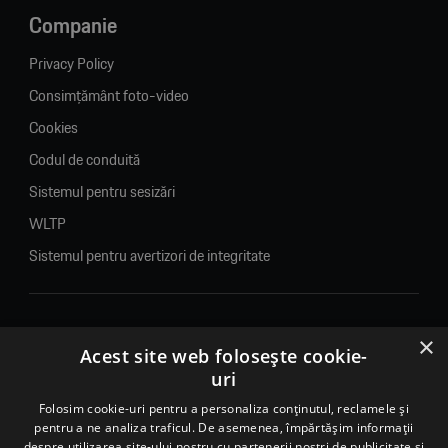
Companie
Privacy Policy
Consimțământ foto-video
Cookies
Codul de conduită
Sistemul pentru sesizări
WLTP
Sistemul pentru avertizori de integritate
×
© 2026. Porsche Inter Auto Romania. Toate drepturile rezervate.
Acest site web folosește cookie-
uri
Porsche Inter Auto Romania SRL
Folosim cookie-uri pentru a personaliza conținutul, reclamele și
RO22188461 J2007002067233
pentru a ne analiza traficul. De asemenea, împărtășim informații
B-dul Pipera, nr. 2, Sala 1, Etaj 2, Voluntari, jud.Ilfov - sediu
despre utilizarea site-ului nostru cu partenerii noștri de publicitate și