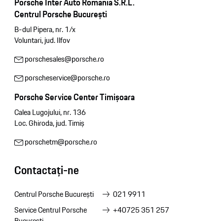
Porsche Inter Auto Romania S.R.L.
Centrul Porsche București
B-dul Pipera, nr. 1/x
Voluntari, jud. Ilfov
porschesales@porsche.ro
porscheservice@porsche.ro
Porsche Service Center Timișoara
Calea Lugojului, nr. 136
Loc. Ghiroda, jud. Timiș
porschetm@porsche.ro
Contactați-ne
Centrul Porsche București
021 9911
Service Centrul Porsche
+40725 351 257
București