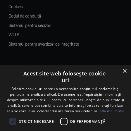
Cookies
Codul de conduită
Sistemul pentru sesizări
WLTP
Sistemul pentru avertizori de integritate
×
© 2026. Porsche Inter Auto Romania. Toate drepturile rezervate.
Acest site web folosește cookie-
uri
Porsche Inter Auto Romania SRL
RO22188461 J2007002067233
Folosim cookie-uri pentru a personaliza conținutul, reclamele și
pentru a ne analiza traficul. De asemenea, împărtășim informații
B-dul Pipera, nr. 2, Sala 1, Etaj 2, Voluntari, jud.Ilfov - sediu
despre utilizarea site-ului nostru cu partenerii noștri de publicitate și
social
analiză, care le pot combina cu alte informații pe care le-ați furnizat
B-dul Pipera, nr. 1/X, Centrul Porsche București – PCB,
sau pe care le-au colectat din utilizarea serviciilor lor.
Află mai multe
Voluntari, jud. Ilfov – punct de lucru
Calea Lugojului, nr. 136, loc. Ghiroda, jud. Timiș – punct de
STRICT NECESARE
DE PERFORMANȚĂ
lucru Timișoara