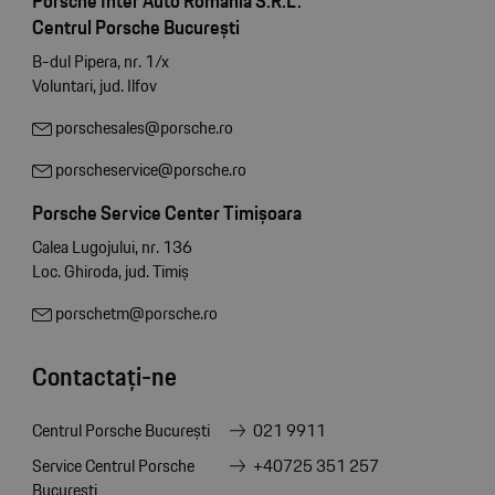
Porsche Inter Auto Romania S.R.L.
Centrul Porsche București
B-dul Pipera, nr. 1/x
Voluntari, jud. Ilfov
porschesales@porsche.ro
porscheservice@porsche.ro
Porsche Service Center Timișoara
Calea Lugojului, nr. 136
Loc. Ghiroda, jud. Timiș
porschetm@porsche.ro
Contactați-ne
Centrul Porsche București
021 9911
Service Centrul Porsche
+40725 351 257
București