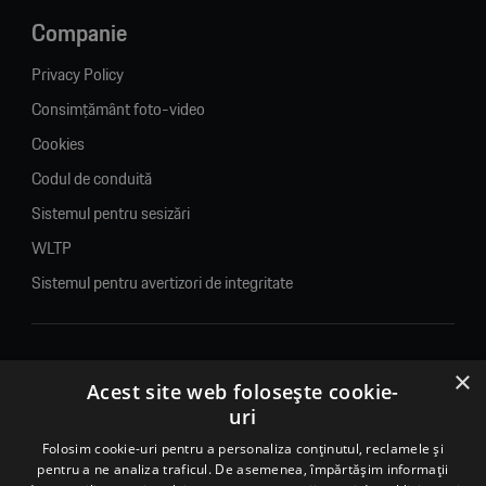
Companie
Privacy Policy
Consimțământ foto-video
Cookies
Codul de conduită
Sistemul pentru sesizări
WLTP
Sistemul pentru avertizori de integritate
×
© 2026. Porsche Inter Auto Romania. Toate drepturile rezervate.
Acest site web folosește cookie-
uri
Porsche Inter Auto Romania SRL
Folosim cookie-uri pentru a personaliza conținutul, reclamele și
RO22188461 J2007002067233
pentru a ne analiza traficul. De asemenea, împărtășim informații
B-dul Pipera, nr. 2, Sala 1, Etaj 2, Voluntari, jud.Ilfov - sediu