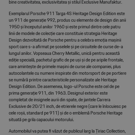
bine creativitatea, exclusivitatea și stilul Exclusive Manufaktur.
Exemplarul Porsche 911 Targa 4S Heritage Design Edition este
un 911 de generație 992, produs cu elemente de design din anii
1950 și începutul anilor 1960 și este primul dintre cele patru
linii de modele de colecție care constituie strategia Heritage
Design dezvoltată de Porsche pentru a celebra emoția mașinii
sport care s-a afirmat pe șoselele și pe circuitele de curse de-a
lungul anilor. Vopseaua Cherry Metallic, unică pentru această
ediție specială, pachetul grafic de pe uși și de pe aripile frontale,
care amintește de primele mașini de curse ale companiei, plus
autocolantele cu numere inspirate din motorsport de pe portiere
se numără printre caracteristicile personalizate ale Heritage
Design Edition. De asemenea, logo-ul Porsche este cel de pe
prima generație 911, din 1963. Designul exterior este
completat de insignele aurii din spate, de jantele Carrera
Exclusive de 20/21 inch, de etrierele negre (care le înlocuiesc pe
cele roșii, standard pe 911) și de o emblemă Porsche Heritage
situată pe grila capacului motorului.
Automobilul va putea fi văzut de publicul larg la Țiriac Collection,