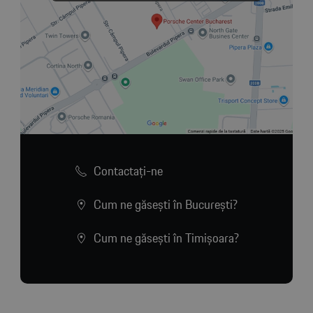
Contactaţi-ne
Cum ne găsești în București?
Cum ne găsești în Timișoara?