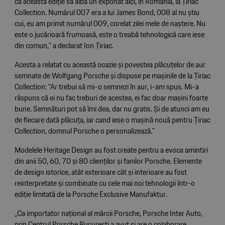
ca această ediție să aibă un exponat aici, în România, la Țiriac
Collection. Numărul 007 era a lui James Bond, 008 al nu știu
cui, eu am primit numărul 009, corelat zilei mele de naștere. Nu
este o jucărioară frumoasă, este o treabă tehnologică care iese
din comun,” a declarat Ion Țiriac.
Acesta a relatat cu această ocazie și povestea plăcuțelor de aur
semnate de Wolfgang Porsche și dispuse pe mașinile de la Țiriac
Collection: “Ar trebui să mi-o semnezi în aur, i-am spus. Mi-a
răspuns că ei nu fac treburi de acestea, ei fac doar mașini foarte
bune. Semnături pot să îmi dea, dar nu gratis. Şi de atunci am eu
de fiecare dată plăcuța, iar cand iese o mașină nouă pentru Țiriac
Collection, domnul Porsche o personalizează.”
Modelele Heritage Design au fost create pentru a evoca amintiri
din anii 50, 60, 70 și 80 clienților și fanilor Porsche. Elemente
de design istorice, atât exterioare cât și interioare au fost
reinterpretate și combinate cu cele mai noi tehnologii într-o
ediție limitată de la Porsche Exclusive Manufaktur.
„Ca importator național al mărcii Porsche, Porsche Inter Auto,
prin Centrul Porsche București a avut și are o colaborare