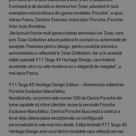
frumoasă și de durată cu domnul Ion Țiriac, aducând în țară
exemplare extraordinare din gama modelelor Porsche”, a spus
Adrian Pascu, Director Executiv, Importator Porsche, Porsche
Inter Auto România.
„Ne bucură foarte mult generozitatea domnului Ion Țiriac, care
prin Țiriac Collection aduce publicul în contact cu automobile de
excepție. Pasiunea pentru design, pentru evoluția istorică a
automobilului e reflectată în Țiriac Collection, dar și în această
ediție specială 911 Targa 4S Heritage Design, care îmbină
accentele retro cu cele moderne cu o eleganță de neegalat”, a
mai spus Pascu.
911 Targa 4S Heritage Design Edition - chintesența măiestriei
Porsche Exclusive Manufaktur
Numărându-se printre cele numai 100 de Centre Porsche din
lume capabile să ofere clienților acces la serviciile Porsche
Exclusive Manufaktur, Centrul Porsche București a creat și a
livrat deja câteva piese excepționale, cu configurații
personalizate în cele mai mici detalii. Ediția limitată 911 Targa 4S
Heritage Design este unul dintre modelele care reflectă cel mai