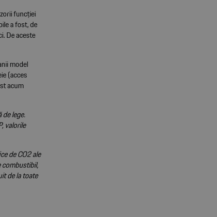
orii funcției
le a fost, de
ci. De aceste
anii model
eie (acces
fost acum
 de lege.
 valorile
fice de CO2 ale
e combustibil,
it de la toate