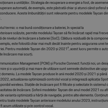
cționare a unităților. Strategia de recuperare a energiei a fost, de asemene
cuperare automată, de exemplu, este păstrată chiar și atunci când șoferul
conducere. Aceste îmbunătățiri sunt relevante pentru modelele Taycan din
1.
 termic: o mai bună condiționare a bateriei, în special la
terioare scăzute, permite modelului Taycan să fie încărcat rapid mai frecve
 de niveluri de încărcare a bateriei (SoC). Căldura reziduală de la compon
exemplu, este folosită chiar mai mult decât înainte pentru asigurarea unei 
riei. Pentru modelele Taycan din 2020 și 2021², acest lucru permite o au
de încărcare mai scurți.
munication Management (PCM) și Porsche Connect: funcții noi, un desig
nire și o ușurință și mai mare de utilizare sunt semnele distinctive ale upg
t domeniu. La modele Taycan produse în anii model 2020 și 2021 și până l
e 2022, actualizarea optimizează controlul vocal și integrează aplicația Spo
onibil wireless. Stațiile de încărcare pot fi filtrate și selectate în sistemul 
pacitatea de încărcare. Șoferii modelelor Taycan din anul model 2021 cu af
de varianta optimizată a hărții de navigație, printre alte elemente. Conținutu
entru toate modelele Taycan anterioare modelului anului 2023, instrucțiun
fi acum utilizate și prin control vocal.