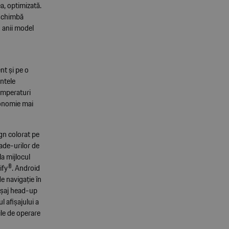
a, optimizată.
 schimbă
 anii model
nt și pe o
entele
temperaturi
tonomie mai
n colorat pe
rade-urilor de
a mijlocul
tify®. Android
de navigație în
ișaj head-up
l afișajului a
ile de operare