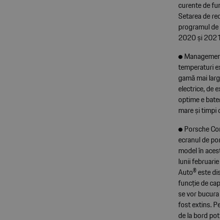
curente de fun
Setarea de re
programul de 
2020 și 202
● Managementul
temperaturi ex
gamă mai largă
electrice, de 
optime e bate
mare și timpi 
● Porsche Com
ecranul de por
model în aces
lunii februari
Auto® este disp
funcție de ca
se vor bucura 
fost extins. P
de la bord pot 