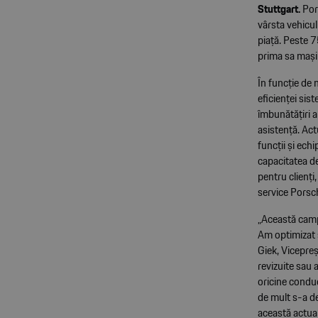
Stuttgart.
Pors
vârsta vehicul
piață. Peste 7
prima sa mașin
În funcție de m
eficienței sis
îmbunătățiri 
asistență. Ac
funcții și ech
capacitatea de
pentru clienți,
service Porsc
„Această campa
Am optimizat s
Giek, Vicepreș
revizuite sau 
oricine conduc
de mult s-a de
această actual