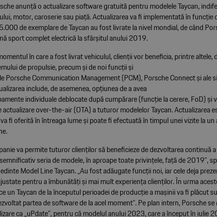
che anunță o actualizare software gratuită pentru modelele Taycan, indif
ului, motor, caroserie sau piață. Actualizarea va fi implementată în funcție 
5.000 de exemplare de Taycan au fost livrate la nivel mondial, de când Por
ă sport complet electrică la sfârșitul anului 2019.
omentul în care a fost livrat vehiculul, clienții vor beneficia, printre altele, 
temului de propulsie, precum și de noi funcții și
ale Porsche Communication Management (PCM), Porsche Connect și ale s
tualizarea include, de asemenea, opțiunea de a avea
ipamente individuale deblocate după cumpărare (funcție la cerere, FoD) și 
 actualizare over-the-air (OTA) a tuturor modelelor Taycan. Actualizarea e
 va fi oferită în întreaga lume și poate fi efectuată în timpul unei vizite la un 
he.
nie va permite tuturor clienților să beneficieze de dezvoltarea continuă a
emnificativ seria de modele, în aproape toate privințele, față de 2019”, s
edinte Model Line Taycan. „Au fost adăugate funcții noi, iar cele deja preze
ajustate pentru a îmbunătăți și mai mult experiența clienților. În urma aceste
e un Taycan de la începutul perioadei de producție a mașinii va fi plăcut s
zvoltat partea de software de la acel moment”. Pe plan intern, Porsche se r
izare ca „uPdate”, pentru că modelul anului 2023, care a început în iulie 