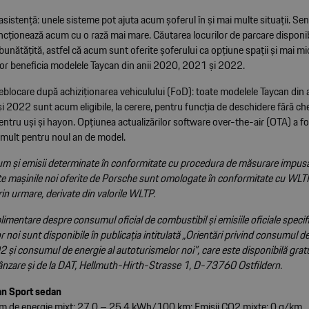
sistență: unele sisteme pot ajuta acum șoferul în și mai multe situații. Senz
cționează acum cu o rază mai mare. Căutarea locurilor de parcare disponibi
nătățită, astfel că acum sunt oferite șoferului ca opțiune spații și mai mi
vor beneficia modelele Taycan din anii 2020, 2021 și 2022.
eblocare după achiziționarea vehiculului (FoD): toate modelele Taycan din 
 2022 sunt acum eligibile, la cerere, pentru funcția de deschidere fără ch
entru uși și hayon. Opțiunea actualizărilor software over-the-air (OTA) a 
i mult pentru noul an de model.
m și emisii determinate în conformitate cu procedura de măsurare impusă
e mașinile noi oferite de Porsche sunt omologate în conformitate cu WLTP,
in urmare, derivate din valorile WLTP.
limentare despre consumul oficial de combustibil și emisiile oficiale speci
 noi sunt disponibile în publicația intitulată „Orientări privind consumul d
2 și consumul de energie al autoturismelor noi”, care este disponibilă gratu
ânzare și de la DAT, Hellmuth-Hirth-Strasse 1, D-73760 Ostfildern.
n Sport sedan
 de energie mixt: 27,0 – 25,4 kWh/100 km; Emisii CO2 mixte: 0 g/km