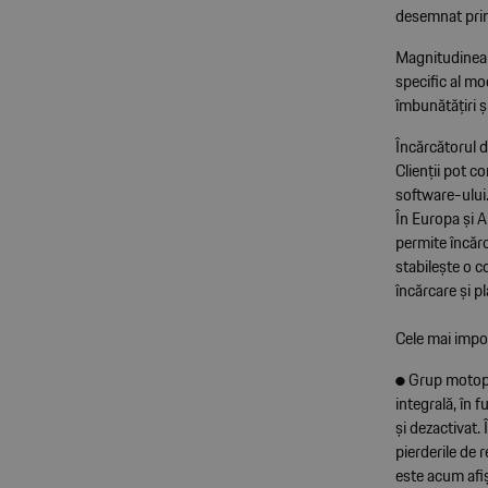
desemnat prin 
Magnitudinea e
specific al mo
îmbunătățiri și
Încărcătorul d
Clienții pot c
software-ului.
În Europa și 
permite încărc
stabilește o c
încărcare și p
Cele mai impor
● Grup motopr
integrală, în 
și dezactivat. 
pierderile de 
este acum afișa