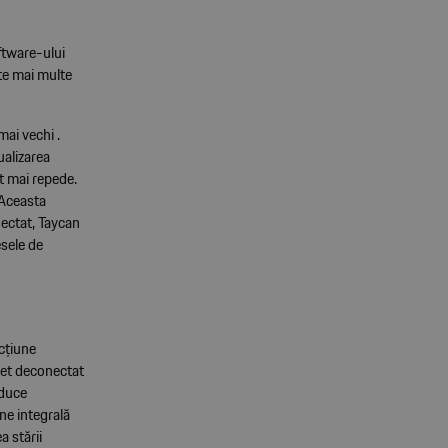
oftware-ului
ate mai multe
mai vechi .
ualizarea
t mai repede.
 Aceasta
nectat, Taycan
esele de
cțiune
plet deconectat
educe
une integrală
a stării