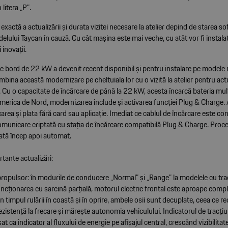
litera „P”.
xactă a actualizării și durata vizitei necesare la atelier depind de starea s
delului Taycan în cauză. Cu cât mașina este mai veche, cu atât vor fi instal
 inovații.
e bord de 22 kW a devenit recent disponibil și pentru instalare pe modele 
ombina această modernizare pe cheltuiala lor cu o vizită la atelier pentru act
 Cu o capacitate de încărcare de până la 22 kW, acesta încarcă bateria mul
America de Nord, modernizarea include și activarea funcției Plug & Charge.
area și plata fără card sau aplicație. Imediat ce cablul de încărcare este co
omunicare criptată cu stația de încărcare compatibilă Plug & Charge. Proc
lată încep apoi automat.
tante actualizări:
opulsor: în modurile de conducere „Normal” și „Range” la modelele cu tra
funcționarea cu sarcină parțială, motorul electric frontal este aproape com
În timpul rulării în coastă și în oprire, ambele osii sunt decuplate, ceea ce r
rezistență la frecare și mărește autonomia vehiculului. Indicatorul de tracți
t ca indicator al fluxului de energie pe afișajul central, crescând vizibilitate