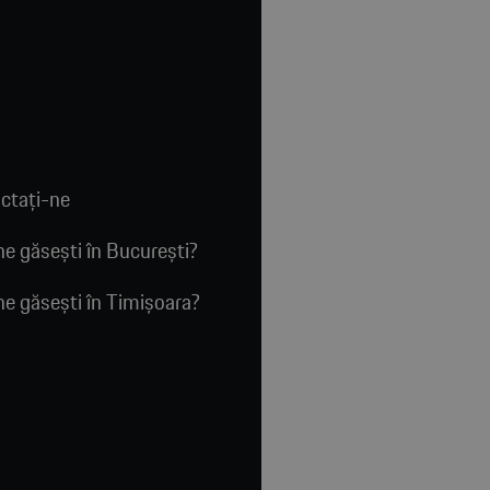
ctaţi-ne
e găsești în București?
e găsești în Timișoara?