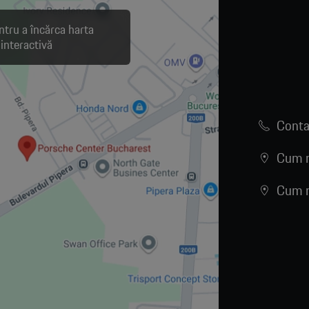
ntru a încărca harta
interactivă
Conta
Cum n
Cum n