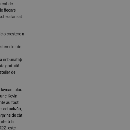
erent de
de fiecare
sche a lansat
de o creștere a
istemelor de
va îmbunătăți
ste gratuită
atelier de
 Taycan-ului.
pune Kevin
nte au fost
i actualizări,
urprins de cât
eferă la
2022, este