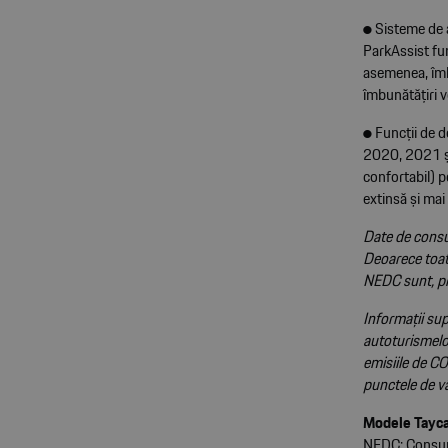
● Sisteme de a
ParkAssist fun
asemenea, îmbu
îmbunătățiri 
● Funcții de d
2020, 2021 și
confortabil) p
extinsă și ma
Date de consu
Deoarece toat
NEDC sunt, pr
Informații sup
autoturismelor
emisiile de CO
punctele de v
Modele Tayca
NEDC: Consum