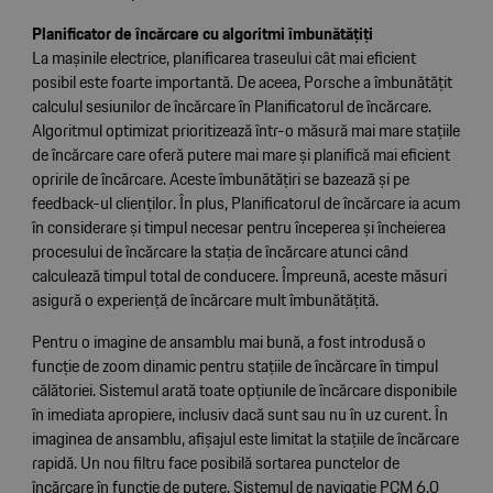
Planificator de încărcare cu algoritmi îmbunătățiți
La mașinile electrice, planificarea traseului cât mai eficient
posibil este foarte importantă. De aceea, Porsche a îmbunătățit
calculul sesiunilor de încărcare în Planificatorul de încărcare.
Algoritmul optimizat prioritizează într-o măsură mai mare stațiile
de încărcare care oferă putere mai mare și planifică mai eficient
opririle de încărcare. Aceste îmbunătățiri se bazează și pe
feedback-ul clienților. În plus, Planificatorul de încărcare ia acum
în considerare și timpul necesar pentru începerea și încheierea
procesului de încărcare la stația de încărcare atunci când
calculează timpul total de conducere. Împreună, aceste măsuri
asigură o experiență de încărcare mult îmbunătățită.
Pentru o imagine de ansamblu mai bună, a fost introdusă o
funcție de zoom dinamic pentru stațiile de încărcare în timpul
călătoriei. Sistemul arată toate opțiunile de încărcare disponibile
în imediata apropiere, inclusiv dacă sunt sau nu în uz curent. În
imaginea de ansamblu, afișajul este limitat la stațiile de încărcare
rapidă. Un nou filtru face posibilă sortarea punctelor de
încărcare în funcție de putere. Sistemul de navigație PCM 6.0