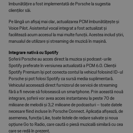
îmbunătățire a fost implementată de Porsche la sugestia
clienților săi.
Pe lângă un afișaj mai clar, actualizarea PCM îmbunătățește și
Voice Pilot. Asistentul vocal integrat a fost actualizat și
facilitează acum accesul la mai multe funcții. Acestea includ știri,
manualul de utilizare și streaming de muzică în mașină.
Integrare nativă cu Spotify
Șoferii Porsche au acces direct la muzica și podcast-urile
Spotify preferate în versiunea actualizată a PCM 6.0. Clienții
Spotify Premium își pot conecta contul la vehicul folosind ID-ul
Porsche și pot folosi Spotify ca sursă media suplimentară.
Vehiculul accesează direct furnizorul de servicii de streaming
fără a fi nevoie să folosească un smartphone. Prin această nouă
integrare, șoferii vor avea acces instantaneu la peste 70 de
milioane de melodii și 3,2 milioane de podcasturi – toate datele
necesare fiind incluse în Porsche Connect. Aplicația afișează, de
asemenea, funcția Like, toate listele de redare salvate și noua
opțiune Go to Radio, care caută o piesă muzicală similară cu cea
care se redă în prezent.