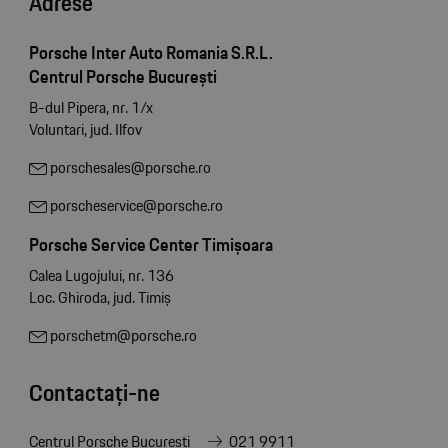
Adrese
Porsche Inter Auto Romania S.R.L.
Centrul Porsche București
B-dul Pipera, nr. 1/x
Voluntari, jud. Ilfov
porschesales@porsche.ro
porscheservice@porsche.ro
Porsche Service Center Timișoara
Calea Lugojului, nr. 136
Loc. Ghiroda, jud. Timiș
porschetm@porsche.ro
Contactați-ne
Centrul Porsche București
021 9911