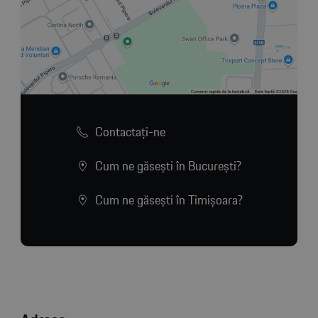
Contactaţi-ne
Cum ne găsești în București?
Cum ne găsești în Timișoara?