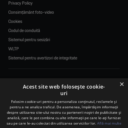
Privacy Policy
Consimțământ foto-video
Cookies
Codul de conduită
Sistemul pentru sesizări
WLTP
Sistemul pentru avertizori de integritate
×
© 2026. Porsche Inter Auto Romania. Toate drepturile rezervate.
Acest site web folosește cookie-
uri
Porsche Inter Auto Romania SRL
RO22188461 J2007002067233
Folosim cookie-uri pentru a personaliza conținutul, reclamele și
pentru a ne analiza traficul. De asemenea, împărtășim informații
B-dul Pipera, nr. 2, Sala 1, Etaj 2, Voluntari, jud.Ilfov - sediu
despre utilizarea site-ului nostru cu partenerii noștri de publicitate și
social
analiză, care le pot combina cu alte informații pe care le-ați furnizat
B-dul Pipera, nr. 1/X, Centrul Porsche București – PCB,
sau pe care le-au colectat din utilizarea serviciilor lor.
Află mai multe
Voluntari, jud. Ilfov – punct de lucru