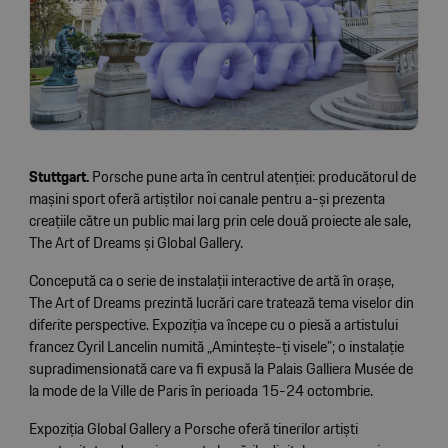
Stuttgart.
Porsche pune arta în centrul atenției: producătorul de
mașini sport oferă artiștilor noi canale pentru a-și prezenta
creațiile către un public mai larg prin cele două proiecte ale sale,
The Art of Dreams și Global Gallery.
Concepută ca o serie de instalații interactive de artă în orașe,
The Art of Dreams prezintă lucrări care tratează tema viselor din
diferite perspective. Expoziția va începe cu o piesă a artistului
francez Cyril Lancelin numită „Amintește-ți visele”; o instalație
supradimensionată care va fi expusă la Palais Galliera Musée de
la mode de la Ville de Paris în perioada 15-24 octombrie.
Expoziția Global Gallery a Porsche oferă tinerilor artiști