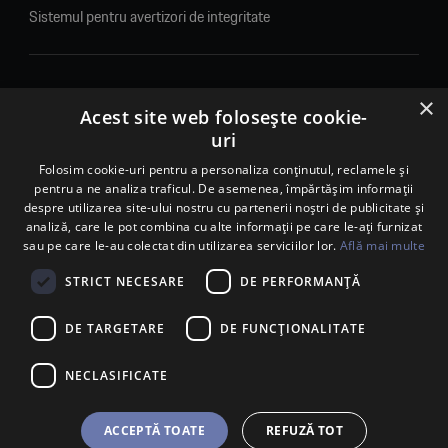
Sistemul pentru avertizori de integritate
×
© 2026. Porsche Inter Auto Romania. Toate drepturile rezervate.
Acest site web folosește cookie-
uri
Porsche Inter Auto Romania SRL
RO22188461 J2007002067233
Folosim cookie-uri pentru a personaliza conținutul, reclamele și
pentru a ne analiza traficul. De asemenea, împărtășim informații
B-dul Pipera, nr. 2, Sala 1, Etaj 2, Voluntari, jud.Ilfov - sediu
despre utilizarea site-ului nostru cu partenerii noștri de publicitate și
social
analiză, care le pot combina cu alte informații pe care le-ați furnizat
B-dul Pipera, nr. 1/X, Centrul Porsche București – PCB,
sau pe care le-au colectat din utilizarea serviciilor lor.
Află mai multe
Voluntari, jud. Ilfov – punct de lucru
Calea Lugojului, nr. 136, loc. Ghiroda, jud. Timiș – punct de
STRICT NECESARE
DE PERFORMANȚĂ
lucru Timișoara
DE TARGETARE
DE FUNCŢIONALITATE
NECLASIFICATE
ACCEPTĂ TOATE
REFUZĂ TOT