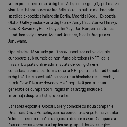
vor expune opere de artă digitale. Artiștii emergenți își pot realiza
visurile și își pot prezenta lucrările către un public mai larg prin
spații de expoziție similare din Berlin, Madrid și Seoul. Expoziția
Global Gallery include artă digitală de Andy Picci, Auriea Harvey,
Banz & Bowinkel, Ben Elliot, John Yuyi, Jon Burgerman, Jonas
Lund, kennedy + swan, Manuel Rossner, Nicole Ruggiero și
Junuwana.
Operele de artă virtuale pot fi achiziționate ca active digitale
cunoscute sub numele de non-fungible tokens (NFT) de la
misa.art, o piață online administrată de König Galerie,
considerată prima platformă de artă NFT pentru arta tradițională
și digitală. Este construită pe baza unui blockchain sustenabil,
numit Flow. Piața se dovedește a fi populară pentru noua
generație de cumpărători. Pagina misa.art/gg include și
informații despre artiști și opera lor.
Lansarea expoziției Global Gallery coincide cu noua campanie
Dreamers. On. a Porsche, care se concentrează pe tema visurilor
în locul unei comunicări tradiționale despre mașini. Campania a
fost concepută pentru a implica noi grupuri țintă strategice,