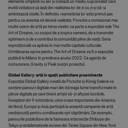
elemente umplute cu aer și creează un mediu suprarealist care
invită vizitatorii să iasă din realitatea lor de zi cu zi și să-și
amintească visele. În definitiv, reamintirea lor este primul pas
pentru ca acestea să devină realitate. Porsche a comisionat mai
multe opere de artă pe tema viselor ca parte a expoziției sale The
Art of Dreams, cu scopul de a inspira oamenii, de a transmite
optimism și de a contribui la comunități pline de viață. Seria
expozițională va apărea în mai multe capitale culturale.
Următoarea oprire pentru The Art of Dreams va fi o expoziție
publică la Milano în primăvara anului 2022. Ca agenții de
comunicare, Gravity și Peak susțin proiectul.
Global Gallery: artă în spații publicitare proeminente
Expoziția Global Gallery creată de Porsche și König Galerie va
conține panouri digitale mari din întreaga lume transformate în
pânze digitale pe care tinerii artiști să-și afișeze lucrările.
Începând din 9 octombrie, cinci orașe importante din America
de Nord, Europa și Asia participă la această campanie de artă
neobișnuită pentru următoarele opt săptămâni. De exemplu,
panourile publicitare de la faimoasa intersecție Shibuya din
Tokyo și emblematicele ecrane din Times Square din New York