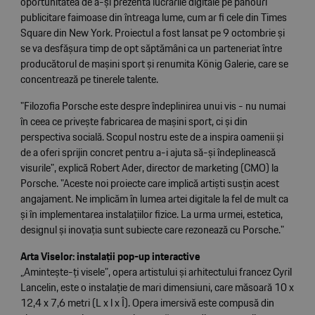
oportunitatea de a-și prezenta lucrările digitale pe panouri
publicitare faimoase din întreaga lume, cum ar fi cele din Times
Square din New York. Proiectul a fost lansat pe 9 octombrie și
se va desfășura timp de opt săptămâni ca un parteneriat între
producătorul de mașini sport și renumita König Galerie, care se
concentrează pe tinerele talente.
"Filozofia Porsche este despre îndeplinirea unui vis - nu numai
în ceea ce privește fabricarea de mașini sport, ci și din
perspectiva socială. Scopul nostru este de a inspira oamenii și
de a oferi sprijin concret pentru a-i ajuta să-și îndeplinească
visurile", explică Robert Ader, director de marketing (CMO) la
Porsche. "Aceste noi proiecte care implică artiști susțin acest
angajament. Ne implicăm în lumea artei digitale la fel de mult ca
și în implementarea instalațiilor fizice. La urma urmei, estetica,
designul și inovația sunt subiecte care rezonează cu Porsche."
Arta Viselor: instalații pop-up interactive
„Amintește-ți visele”, opera artistului și arhitectului francez Cyril
Lancelin, este o instalație de mari dimensiuni, care măsoară 10 x
12,4 x 7,6 metri (L x l x Î). Opera imersivă este compusă din