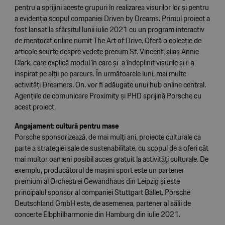
pentru a sprijini aceste grupuri în realizarea visurilor lor și pentru
a evidenția scopul companiei Driven by Dreams. Primul proiect a
fost lansat la sfârșitul lunii iulie 2021 cu un program interactiv
de mentorat online numit The Art of Drive. Oferă o colecție de
articole scurte despre vedete precum St. Vincent, alias Annie
Clark, care explică modul în care și-a îndeplinit visurile și i-a
inspirat pe alții pe parcurs. În următoarele luni, mai multe
activități Dreamers. On. vor fi adăugate unui hub online central.
Agențiile de comunicare Proximity și PHD sprijină Porsche cu
acest proiect.
Angajament: cultură pentru mase
Porsche sponsorizează, de mai mulți ani, proiecte culturale ca
parte a strategiei sale de sustenabilitate, cu scopul de a oferi cât
mai multor oameni posibil acces gratuit la activități culturale. De
exemplu, producătorul de mașini sport este un partener
premium al Orchestrei Gewandhaus din Leipzig și este
principalul sponsor al companiei Stuttgart Ballet. Porsche
Deutschland GmbH este, de asemenea, partener al sălii de
concerte Elbphilharmonie din Hamburg din iulie 2021.