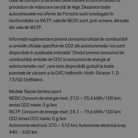
Date de consum și de emisii determinate în conformitate cu
procedura de măsurare cerută de lege. Deoarece toate
autovehiculele noi oferite de Porsche sunt omologate în
conformitate cu WLTP, valorile NEDC sunt, prin urmare, derivate
din valorile WLTP.
Informații suplimentare privind consumul oficial de combustibil
și emisiile oficiale specifice de CO2 ale autoturismelor noi sunt
disponibile în publicația intitulată "Ghidul privind consumul de
combustibil, emisiile de CO2 și consumul de energie al
autoturismelor noi", care este disponibilă gratuit la toate
punctele de vânzare și la DAT, Hellmuth-Hirth-Strasse 1, D-
73760 Ostfildern.
Modele Taycan berlina sport
NEDC: Consum de energie mixt: 27,0 – 25,4 kWh/100 km;
emisii CO2 mixte: 0 g/km
WLTP: Consum de energie mixt: 24,1 – 19,6 kWh/100 km;
CO2 emisii CO2 mixte: 0 g/km
Autonomie electrică: 370 – 512 km; Autonomie electrică oraș:
440 – 630 km