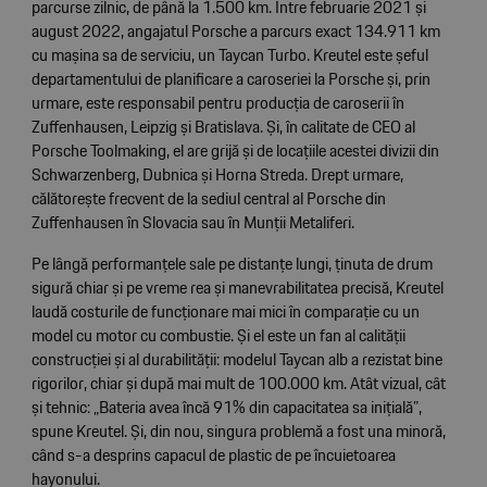
parcurse zilnic, de până la 1.500 km. Între februarie 2021 și
august 2022, angajatul Porsche a parcurs exact 134.911 km
cu mașina sa de serviciu, un Taycan Turbo. Kreutel este șeful
departamentului de planificare a caroseriei la Porsche și, prin
urmare, este responsabil pentru producția de caroserii în
Zuffenhausen, Leipzig și Bratislava. Și, în calitate de CEO al
Porsche Toolmaking, el are grijă și de locațiile acestei divizii din
Schwarzenberg, Dubnica și Horna Streda. Drept urmare,
călătorește frecvent de la sediul central al Porsche din
Zuffenhausen în Slovacia sau în Munții Metaliferi.
Pe lângă performanțele sale pe distanțe lungi, ținuta de drum
sigură chiar și pe vreme rea și manevrabilitatea precisă, Kreutel
laudă costurile de funcționare mai mici în comparație cu un
model cu motor cu combustie. Și el este un fan al calității
construcției și al durabilității: modelul Taycan alb a rezistat bine
rigorilor, chiar și după mai mult de 100.000 km. Atât vizual, cât
și tehnic: „Bateria avea încă 91% din capacitatea sa inițială”,
spune Kreutel. Și, din nou, singura problemă a fost una minoră,
când s-a desprins capacul de plastic de pe încuietoarea
hayonului.