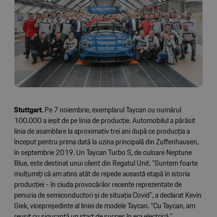
Stuttgart.
Pe 7 noiembrie, exemplarul Taycan cu numărul
100.000 a ieșit de pe linia de producție. Automobilul a părăsit
linia de asamblare la aproximativ trei ani după ce producția a
început pentru prima dată la uzina principală din Zuffenhausen,
în septembrie 2019. Un Taycan Turbo S, de culoare Neptune
Blue, este destinat unui client din Regatul Unit. "Suntem foarte
mulțumiți că am atins atât de repede această etapă în istoria
producției - în ciuda provocărilor recente reprezentate de
penuria de semiconductori și de situația Covid", a declarat Kevin
Giek, vicepreședinte al liniei de modele Taycan. "Cu Taycan, am
reușit cu siguranță un start de succes în era electrică."