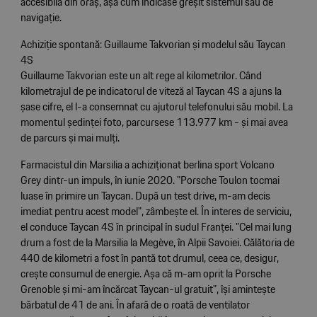
accesibilă din oraș, așa cum indicase greșit sistemul său de
navigație.
Achiziție spontană: Guillaume Takvorian și modelul său Taycan
4S
Guillaume Takvorian este un alt rege al kilometrilor. Când
kilometrajul de pe indicatorul de viteză al Taycan 4S a ajuns la
șase cifre, el l-a consemnat cu ajutorul telefonului său mobil. La
momentul ședinței foto, parcursese 113.977 km - și mai avea
de parcurs și mai mulți.
Farmacistul din Marsilia a achiziționat berlina sport Volcano
Grey dintr-un impuls, în iunie 2020. "Porsche Toulon tocmai
luase în primire un Taycan. După un test drive, m-am decis
imediat pentru acest model", zâmbește el. În interes de serviciu,
el conduce Taycan 4S în principal în sudul Franței. "Cel mai lung
drum a fost de la Marsilia la Megève, în Alpii Savoiei. Călătoria de
440 de kilometri a fost în pantă tot drumul, ceea ce, desigur,
crește consumul de energie. Așa că m-am oprit la Porsche
Grenoble și mi-am încărcat Taycan-ul gratuit", își amintește
bărbatul de 41 de ani. În afară de o roată de ventilator