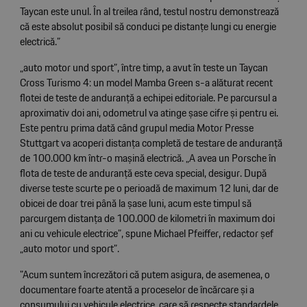
Taycan este unul. În al treilea rând, testul nostru demonstrează
că este absolut posibil să conduci pe distanțe lungi cu energie
electrică.”
„auto motor und sport”, între timp, a avut în teste un Taycan
Cross Turismo 4: un model Mamba Green s-a alăturat recent
flotei de teste de anduranță a echipei editoriale. Pe parcursul a
aproximativ doi ani, odometrul va atinge șase cifre și pentru ei.
Este pentru prima dată când grupul media Motor Presse
Stuttgart va acoperi distanța completă de testare de anduranță
de 100.000 km într-o mașină electrică. „A avea un Porsche în
flota de teste de anduranță este ceva special, desigur. După
diverse teste scurte pe o perioadă de maximum 12 luni, dar de
obicei de doar trei până la șase luni, acum este timpul să
parcurgem distanța de 100.000 de kilometri în maximum doi
ani cu vehicule electrice”, spune Michael Pfeiffer, redactor șef
„auto motor und sport”.
"Acum suntem încrezători că putem asigura, de asemenea, o
documentare foarte atentă a proceselor de încărcare și a
consumului cu vehicule electrice, care să respecte standardele