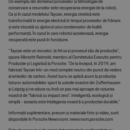
Un exemplu din domeniul proceselor și tehnologiei de
conservare a resurselor este recuperarea energiei de la roboți.
Ca și în cazul modelului Taycan, energia cinetică este
transformată în energie electrică în timpul proceselor de frânare
și este stocată cu ajutorul unui condensator de înaltă
performanță. În cazul în care robotul accelerează, energia
recuperată este pusă în funcțiune.
"Taycan este un inovator, la fel ca și procesul său de producție",
spune Albrecht Reimold, membru al Comitetului Executiv pentru
Producție și Logistică la Porsche. "De la început, în 2019, am
fabricat Taycan într-un mod complet neutru din punct de vedere
al emisiilor de carbon. Acest lucru se aplică acum la producția
tuturor automobilelor sport la uzinele noastre din Zuffenhausen
și Leipzig și ne aduce cu încă un pas mai aproape de viziunea
noastră de "fabrică cu impact zero". Inteligentă, ecologică și
simplă - aceasta este înțelegerea noastră a producției durabile."
Informații suplimentare, precum și materiale foto și video, sunt
disponibile în Porsche Newsroom: newsroom.porsche.com