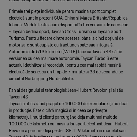
Primele trei piețe individuale pentru mașina sport complet
electrică sunt în prezent SUA, China și Marea Britanie/Republica
Irlanda. Modelul este acum disponibil în trei versiuni de caroserie
- Taycan berlină sport, Taycan Cross Turismo și Taycan Sport
Turismo. Pentru fiecare dintre acestea, până la cinci opțiuni de
motorizare sunt cuplate cu tracțiune spate sau integrală.
Autonomia de 513 kilometri (WLTP) face ca Taycan 4S să fie
versiunea cu cea mai mare autonomie. Taycan Turbo S este
actualul deținător al recordului pentru cea mai rapidă mașină
electrică de serie, cu un timp de 7 minute și 33 de secunde pe
circuitul Nürburgring Nordschleife.
Fan al designului și tehnologiei: Jean-Hubert Revolon și al său
Taycan 4S
Taycan a atins rapid pragul de 100.000 de exemplare, și nu doar
în producție. Este o cifră magică și în ceea ce privește
kilometrajul, mulți clienți parcurgând deja mult mai mult de
100.000 de kilometri cu mașina lor sport electrică. Jean-Hubert
Revolon a parcurs deja peste 188.119 kilometri în modelul său