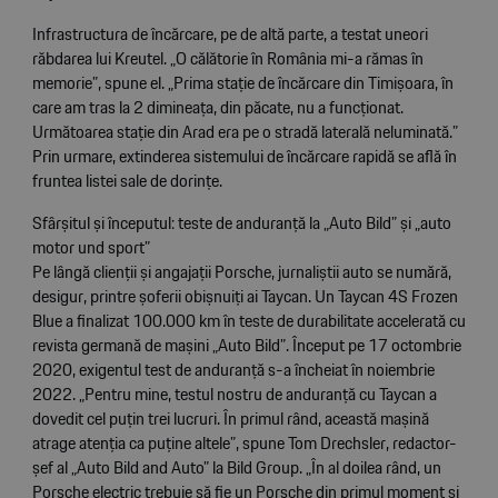
Infrastructura de încărcare, pe de altă parte, a testat uneori
răbdarea lui Kreutel. „O călătorie în România mi-a rămas în
memorie”, spune el. „Prima stație de încărcare din Timișoara, în
care am tras la 2 dimineața, din păcate, nu a funcționat.
Următoarea stație din Arad era pe o stradă laterală neluminată.”
Prin urmare, extinderea sistemului de încărcare rapidă se află în
fruntea listei sale de dorințe.
Sfârșitul și începutul: teste de anduranță la „Auto Bild” și „auto
motor und sport”
Pe lângă clienții și angajații Porsche, jurnaliștii auto se numără,
desigur, printre șoferii obișnuiți ai Taycan. Un Taycan 4S Frozen
Blue a finalizat 100.000 km în teste de durabilitate accelerată cu
revista germană de mașini „Auto Bild”. Început pe 17 octombrie
2020, exigentul test de anduranță s-a încheiat în noiembrie
2022. „Pentru mine, testul nostru de anduranță cu Taycan a
dovedit cel puțin trei lucruri. În primul rând, această mașină
atrage atenția ca puține altele”, spune Tom Drechsler, redactor-
șef al „Auto Bild and Auto” la Bild Group. „În al doilea rând, un
Porsche electric trebuie să fie un Porsche din primul moment și