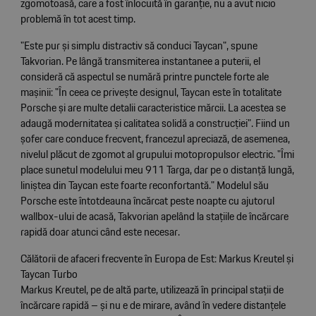
zgomotoasă, care a fost înlocuită în garanție, nu a avut nicio
problemă în tot acest timp.
"Este pur și simplu distractiv să conduci Taycan", spune
Takvorian. Pe lângă transmiterea instantanee a puterii, el
consideră că aspectul se numără printre punctele forte ale
mașinii: "În ceea ce privește designul, Taycan este în totalitate
Porsche și are multe detalii caracteristice mărcii. La acestea se
adaugă modernitatea și calitatea solidă a construcției". Fiind un
șofer care conduce frecvent, francezul apreciază, de asemenea,
nivelul plăcut de zgomot al grupului motopropulsor electric. "Îmi
place sunetul modelului meu 911 Targa, dar pe o distanță lungă,
liniștea din Taycan este foarte reconfortantă." Modelul său
Porsche este întotdeauna încărcat peste noapte cu ajutorul
wallbox-ului de acasă, Takvorian apelând la stațiile de încărcare
rapidă doar atunci când este necesar.
Călătorii de afaceri frecvente în Europa de Est: Markus Kreutel și
Taycan Turbo
Markus Kreutel, pe de altă parte, utilizează în principal stații de
încărcare rapidă – și nu e de mirare, având în vedere distanțele