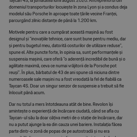
Taycan 4S, la jumătatea lunii august 2020. Antreprenorul din
domeniul transporturilor locuiește în zona Lyon și a condus deja
modelul său Porsche în aproape toate țările vecine Franței,
parcurgând zilnic distanțe de până la 1.200 km.
Motivele pentru care a cumpărat această mașină au fost
designul și "inovațiile tehnice, care sunt bune pentru mediu, dar
și pentru bugetul meu, datorită costurilor de utilizare reduse",
spune el. Alte puncte forte, în opinia sa, sunt performanțele și
suspensia mașinii, care oferă "o aderență incredibil de bună și o
agilitate maximă, ceva ce numai vrăjitorii de la Porsche pot
reuși". În plus, bărbatul de 43 de ani spune că niciuna dintre
numeroasele sale mașini nu a fost vreodată la fel de fiabilă ca
Taycan 4S. Doar un singur senzor de suspensie a trebuit să fie
înlocuit până acum.
Dar nu totul a mers întotdeauna atât de bine. Revolon își
amintește o experiență de încărcare ciudată, când se afla cu
Taycan-ul său la doar câțiva metri de o stație de încărcare, dar
nu a putut ajunge la ea din cauza unei bariere. Instalația făcea
parte dintr-o zonă de popas de pe autostradă și nu era