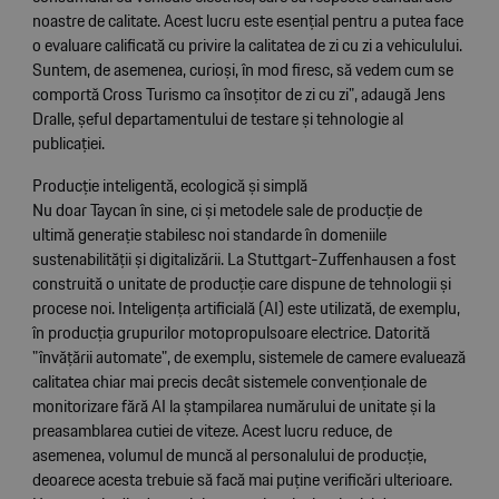
noastre de calitate. Acest lucru este esențial pentru a putea face
o evaluare calificată cu privire la calitatea de zi cu zi a vehiculului.
Suntem, de asemenea, curioși, în mod firesc, să vedem cum se
comportă Cross Turismo ca însoțitor de zi cu zi", adaugă Jens
Dralle, șeful departamentului de testare și tehnologie al
publicației.
Producție inteligentă, ecologică și simplă
Nu doar Taycan în sine, ci și metodele sale de producție de
ultimă generație stabilesc noi standarde în domeniile
sustenabilității și digitalizării. La Stuttgart-Zuffenhausen a fost
construită o unitate de producție care dispune de tehnologii și
procese noi. Inteligența artificială (AI) este utilizată, de exemplu,
în producția grupurilor motopropulsoare electrice. Datorită
"învățării automate", de exemplu, sistemele de camere evaluează
calitatea chiar mai precis decât sistemele convenționale de
monitorizare fără AI la ștampilarea numărului de unitate și la
preasamblarea cutiei de viteze. Acest lucru reduce, de
asemenea, volumul de muncă al personalului de producție,
deoarece acesta trebuie să facă mai puține verificări ulterioare.