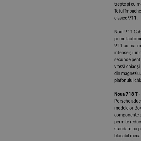
trepte și cu 
Totul împache
clasice 911.
Noul 911 Cabr
primul automob
911 cu mai mu
intense și uni
secunde pentru
viteză chiar ș
din magneziu, 
plafonului chia
Noua 718 T -
Porsche aduce
modelelor Box
componente so
permite reduce
standard cu p
blocabil meca