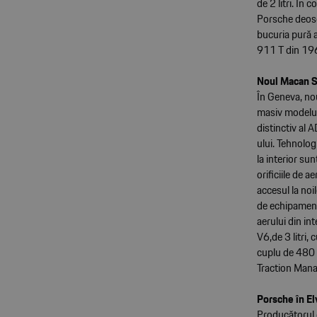
de 2 litri. În
Porsche deoseb
bucuria pură 
911 T din 196
Noul Macan S 
În Geneva, no
masiv modelul
distinctiv al 
ului. Tehnologi
la interior s
orificiile de 
accesul la noi
de echipament
aerului din in
V6,de 3 litri
cuplu de 480 
Traction Mana
Porsche în El
Producătorul 