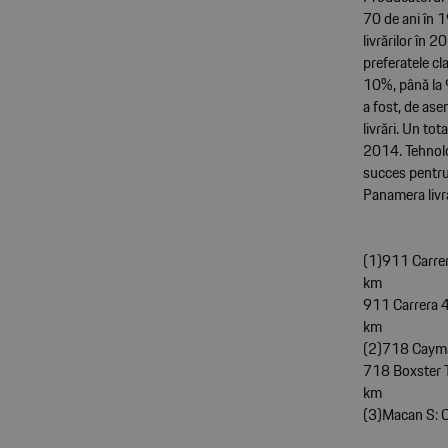
70 de ani în 
livrărilor în
preferatele cl
10%, până la 
a fost, de ase
livrări. Un tot
2014. Tehnolo
succes pentru
Panamera livr
(1)911 Carrer
km
911 Carrera 4
km
(2)718 Cayma
718 Boxster T
km
(3)Macan S: C