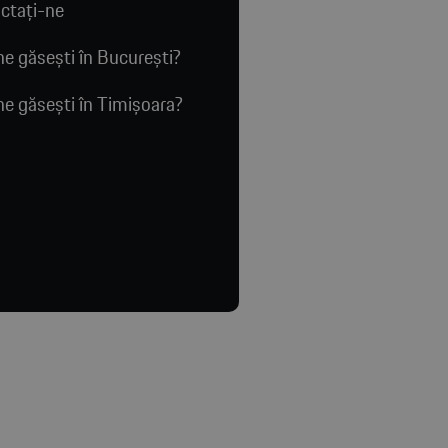
ctaţi-ne
e găsești în București?
e găsești în Timișoara?