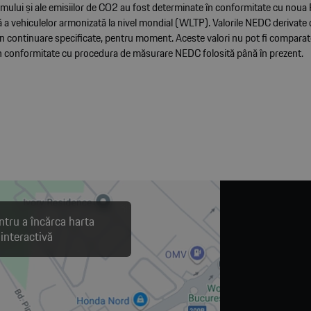
umului și ale emisiilor de CO2 au fost determinate în conformitate cu noua
 a vehiculelor armonizată la nivel mondial (WLTP). Valorile NEDC derivate 
 în continuare specificate, pentru moment. Aceste valori nu pot fi comparate
n conformitate cu procedura de măsurare NEDC folosită până în prezent.
ntru a încărca harta
interactivă