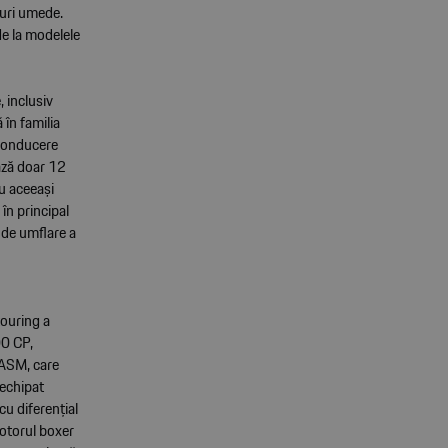
muri umede.
de la modelele
 inclusiv
în familia
 conducere
ează doar 12
cu aceeași
în principal
 de umflare a
touring a
00 CP,
PASM, care
 echipat
u diferențial
motorul boxer