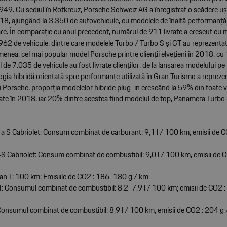
1949. Cu sediul în Rotkreuz, Porsche Schweiz AG a înregistrat o scădere u
 2018, ajungând la 3.350 de autovehicule, cu modelele de înaltă performanț
are. În comparație cu anul precedent, numărul de 911 livrate a crescut cu 
962 de vehicule, dintre care modelele Turbo / Turbo S și GT au reprezent
menea, cel mai popular model Porsche printre clienții elvețieni în 2018, c
al de 7.035 de vehicule au fost livrate clienților, de la lansarea modelului pe 
gia hibridă orientată spre performanțe utilizată în Gran Turismo a repreze
 Porsche, proporția modelelor hibride plug-in crescând la 59% din toate v
ate în 2018, iar 20% dintre acestea fiind modelul de top, Panamera Turbo
a S Cabriolet: Consum combinat de carburant: 9,1 l / 100 km, emisii de C
S Cabriolet: Consum combinat de combustibil: 9,0 l / 100 km, emisii de C
n T: 100 km; Emisiile de CO2 : 186-180 g / km
: Consumul combinat de combustibil: 8,2-7,9 l / 100 km; emisii de CO2 
onsumul combinat de combustibil: 8,9 l / 100 km, emisii de CO2 : 204 g