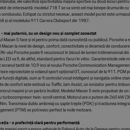
 combinație, ele valorifică sportivitatea mașinii sportive cu două locuri pentr
it de interesantă: modelul 718 T se va simți cel mai binepe drumurile cu v
a condusului. Echipat cu strictul necesar, aceast model purist este urmașu
8 și al modelului 911 Carrera Clubsport din 1987.
- mai puternic, cu un design nou și complet conectat
ul Macan S face și el pentru prima dată cunoștință cu publicul. Porsche a 
 Macan la nivel de design, confort, conectivitate și dinamică de conducere
ADN-ului Porsche poate fi recunoscut în blocul de lumini tridimensional di
a LED va fi, de altfel, standard pentru faruri în viitor. Caracteristicile cele 
unt ecranul tactil de 10,9 inci al noului Porsche Communication Manageme
aerisire reproiectate și volanul sport opțional GT, cunoscut de la 911. PCM 
le funcții digitale, cum ar fi controlul vocal inteligent și navigația online s
e de confort este extinsă cu Traffic Jam Assist, un ionizator pentru îmbun
teriorul mașinii și un parbriz încălzit. Modelul Macan S este propulsat de u
, cu turbocompresor twin-scroll central. Motorul are o putere de 260 kW (3
Nm. Transmisia dublu ambreiaj cu șapte trepte (PDK) și tracțiunea integr
gement (PTM) se potrivesc perfect la noile motoare.
veția - o preferință clară pentru performanță
de mașini sport a expus vehicule la Salonul Auto de la Geneva pentru pri