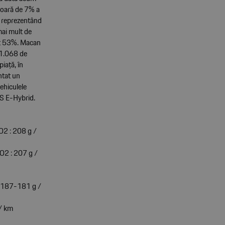
șoară de 7% a
ă reprezentând
mai mult de
at 53%. Macan
u 1.068 de
piață, în
ntat un
ehiculele
 S E-Hybrid.
O2 : 208 g /
O2 : 207 g /
: 187-181 g /
 / km