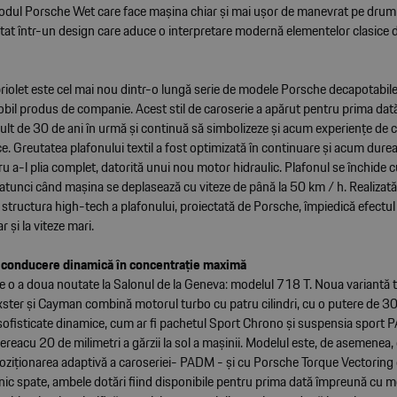
modul Porsche Wet care face mașina chiar și mai ușor de manevrat pe dru
tat într-un design care aduce o interpretare modernă elementelor clasice 
iolet este cel mai nou dintr-o lungă serie de modele Porsche decapotabile,
il produs de companie. Acest stil de caroserie a apărut pentru prima dată 
lt de 30 de ani în urmă și continuă să simbolizeze și acum experiențe de
ce. Greutatea plafonului textil a fost optimizată în continuare și acum dur
 a-l plia complet, datorită unui nou motor hidraulic. Plafonul se închide 
i atunci când mașina se deplasează cu viteze de până la 50 km / h. Realizată 
structura high-tech a plafonului, proiectată de Porsche, împiedică efectul
r și la viteze mari.
 conducere dinamică în concentrație maximă
 o a doua noutate la Salonul de la Geneva: modelul 718 T. Noua variantă 
ster și Cayman combină motorul turbo cu patru cilindri, cu o putere de 3
fisticate dinamice, cum ar fi pachetul Sport Chrono și suspensia sport 
reacu 20 de milimetri a gărzii la sol a mașinii. Modelul este, de asemenea,
oziționarea adaptivă a caroseriei- PADM - și cu Porsche Torque Vectoring c
nic spate, ambele dotări fiind disponibile pentru prima dată împreună cu 