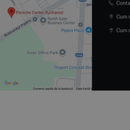
Conta
Cum n
Cum n