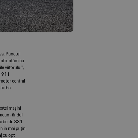
va. Punctul
confruntăm cu
 viitorului",
ul 911
 motor central
 turbo
estei mașini
it acumrândul
turbo de 331
h în mai puțin
j cu opt