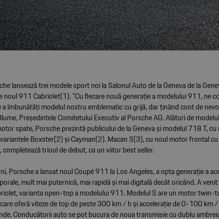
che lansează trei modele sport noi la Salonul Auto de la Geneva de la Gene
e noul 911 Cabriolet(1). "Cu fiecare nouă generație a modelului 911, ne 
a îmbunătăți modelul nostru emblematic cu grijă, dar ținând cont de nevoile
Blume, Președintele Comitetului Executiv al Porsche AG. Alături de model
motor spate, Porsche prezintă publicului de la Geneva și modelul 718 T, cu
 variantele Boxster(2) și Cayman(2). Macan S(3), cu noul motor frontal cu
completează trioul de debut, ca un viitor best seller.
ni, Porsche a lansat noul Coupé 911 la Los Angeles, a opta generație a ac
orale, mult mai puternică, mai rapidă și mai digitală decât oricând. A ven
riolet, varianta open-top a modelului 911. Modelul S are un motor twin-
are oferă viteze de top de peste 300 km / h și accelerație de 0-100 km / 
nde. Conducătorii auto se pot bucura de noua transmisie cu dublu ambreia