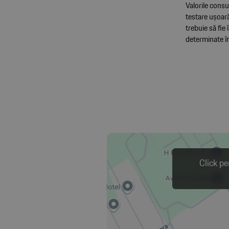
Valorile cons
testare ușoară
trebuie să fie
determinate î
Click pe