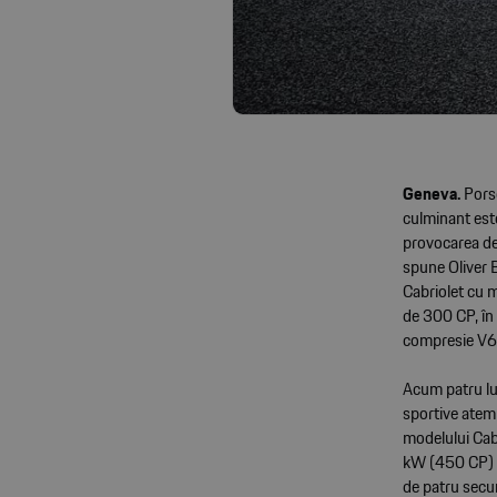
Geneva.
Pors
culminant est
provocarea de 
spune Oliver 
Cabriolet cu 
de 300 CP, în
compresie V6, 
Acum patru lu
sportive atemp
modelului Cab
kW (450 CP) c
de patru secu