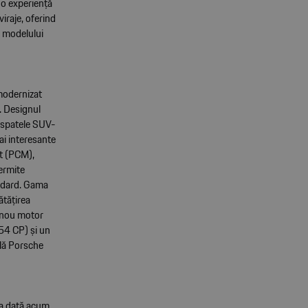
u o experiență
iraje, oferind
l modelului
modernizat
. Designul
n spatele SUV-
mai interesante
nt (PCM),
permite
tandard. Gama
ătățirea
n nou motor
54 CP) și un
ală Porsche
ma dată acum