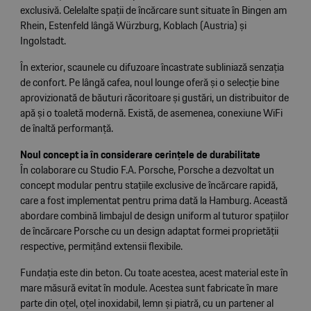
exclusivă. Celelalte spații de încărcare sunt situate în Bingen am
Rhein, Estenfeld lângă Würzburg, Koblach (Austria) și
Ingolstadt.
În exterior, scaunele cu difuzoare încastrate subliniază senzația
de confort. Pe lângă cafea, noul lounge oferă și o selecție bine
aprovizionată de băuturi răcoritoare și gustări, un distribuitor de
apă și o toaletă modernă. Există, de asemenea, conexiune WiFi
de înaltă performanță.
Noul concept ia în considerare cerințele de durabilitate
În colaborare cu Studio F.A. Porsche, Porsche a dezvoltat un
concept modular pentru stațiile exclusive de încărcare rapidă,
care a fost implementat pentru prima dată la Hamburg. Această
abordare combină limbajul de design uniform al tuturor spațiilor
de încărcare Porsche cu un design adaptat formei proprietății
respective, permițând extensii flexibile.
Fundația este din beton. Cu toate acestea, acest material este în
mare măsură evitat în module. Acestea sunt fabricate în mare
parte din oțel, oțel inoxidabil, lemn și piatră, cu un partener al