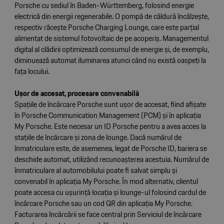
Porsche cu sediul în Baden-Württemberg, folosind energie
electrică din energii regenerabile. O pompă de căldură încălzește,
respectiv răcește Porsche Charging Lounge, care este parțial
alimentat de sistemul fotovoltaic de pe acoperiș. Managementul
digital al clădirii optimizează consumul de energie și, de exemplu,
diminuează automat iluminarea atunci când nu există oaspeți la
fața locului.
Ușor de accesat, procesare convenabilă
Spațiile de încărcare Porsche sunt ușor de accesat, fiind afișate
în Porsche Communication Management (PCM) și în aplicația
My Porsche. Este necesar un ID Porsche pentru a avea acces la
stațiile de încărcare și zona de lounge. Dacă numărul de
înmatriculare este, de asemenea, legat de Porsche ID, bariera se
deschide automat, utilizând recunoașterea acestuia. Numărul de
înmatriculare al automobilului poate fi salvat simplu și
convenabil în aplicația My Porsche. În mod alternativ, clientul
poate accesa cu ușurință locația și lounge-ul folosind cardul de
încărcare Porsche sau un cod QR din aplicația My Porsche.
Facturarea încărcării se face central prin Serviciul de încărcare