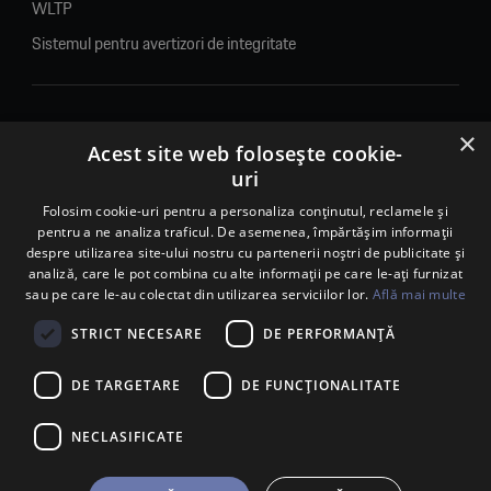
WLTP
Sistemul pentru avertizori de integritate
×
© 2026. Porsche Inter Auto Romania. Toate drepturile rezervate.
Acest site web folosește cookie-
uri
Porsche Inter Auto Romania SRL
Folosim cookie-uri pentru a personaliza conținutul, reclamele și
RO22188461 J2007002067233
pentru a ne analiza traficul. De asemenea, împărtășim informații
B-dul Pipera, nr. 2, Sala 1, Etaj 2, Voluntari, jud.Ilfov - sediu
despre utilizarea site-ului nostru cu partenerii noștri de publicitate și
social
analiză, care le pot combina cu alte informații pe care le-ați furnizat
B-dul Pipera, nr. 1/X, Centrul Porsche București – PCB,
sau pe care le-au colectat din utilizarea serviciilor lor.
Află mai multe
Voluntari, jud. Ilfov – punct de lucru
Calea Lugojului, nr. 136, loc. Ghiroda, jud. Timiș – punct de
STRICT NECESARE
DE PERFORMANȚĂ
lucru Timișoara
DE TARGETARE
DE FUNCŢIONALITATE
NECLASIFICATE