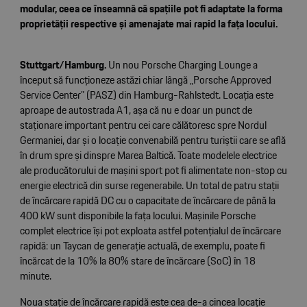
modular, ceea ce înseamnă că spațiile pot fi adaptate la forma
proprietății respective și amenajate mai rapid la fața locului.
Stuttgart/Hamburg.
Un nou Porsche Charging Lounge a
început să funcționeze astăzi chiar lângă „Porsche Approved
Service Center” (PASZ) din Hamburg-Rahlstedt. Locația este
aproape de autostrada A1, așa că nu e doar un punct de
staționare important pentru cei care călătoresc spre Nordul
Germaniei, dar și o locație convenabilă pentru turiștii care se află
în drum spre și dinspre Marea Baltică. Toate modelele electrice
ale producătorului de mașini sport pot fi alimentate non-stop cu
energie electrică din surse regenerabile. Un total de patru stații
de încărcare rapidă DC cu o capacitate de încărcare de până la
400 kW sunt disponibile la fața locului. Mașinile Porsche
complet electrice își pot exploata astfel potențialul de încărcare
rapidă: un Taycan de generație actuală, de exemplu, poate fi
încărcat de la 10% la 80% stare de încărcare (SoC) în 18
minute.
Noua stație de încărcare rapidă este cea de-a cincea locație