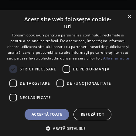
×
© 2026. Porsche Inter Auto Romania. Toate drepturile rezervate.
Acest site web folosește cookie-
uri
Porsche Inter Auto Romania SRL
RO22188461 J2007002067233
Folosim cookie-uri pentru a personaliza conținutul, reclamele și
pentru a ne analiza traficul. De asemenea, împărtășim informații
B-dul Pipera, nr. 2, Sala 1, Etaj 2, Voluntari, jud.Ilfov - sediu
despre utilizarea site-ului nostru cu partenerii noștri de publicitate și
social
analiză, care le pot combina cu alte informații pe care le-ați furnizat
B-dul Pipera, nr. 1/X, Centrul Porsche București – PCB,
sau pe care le-au colectat din utilizarea serviciilor lor.
Află mai multe
Voluntari, jud. Ilfov – punct de lucru
Calea Lugojului, nr. 136, loc. Ghiroda, jud. Timiș – punct de
STRICT NECESARE
DE PERFORMANȚĂ
lucru Timișoara
DE TARGETARE
DE FUNCŢIONALITATE
NECLASIFICATE
ACCEPTĂ TOATE
REFUZĂ TOT
ARATĂ DETALIILE