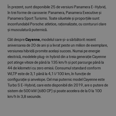
În prezent, sunt disponibile 25 de versiuni Panamera E-Hybrid,
în trei forme de caroserie: Panamera, Panamera Executive și
Panamera Sport Turismo. Toate siluetele și proporțiile sunt
inconfundabil Porsche: atletice, raționalizate, cu contururi clare
și musculatură puternică.
Cât despre
Cayenne,
modelul care și-a sărbătorit recent
aniversarea de 20 de ani și a livrat peste un milion de exemplare,
versiunea hibridă promite același succes. Numai pe energie
electrică, modelele plug-in hybrid din a treia generație Cayenne
pot atinge viteze de până la 135 km/h și pot parcurge până la
44 de kilometri cu zero emisii. Consumul standard conform
WLTP este de 3,1 până la 4,1 l/100 km, în funcție de
configurație și anvelope. Cel mai puternic model Cayenne este
Turbo S E-Hybrid, care este disponibil din 2019, are o putere de
sistem de 500 kW (680 CP) și poate accelera de la 0 la 100
km/h în 3,8 secunde.