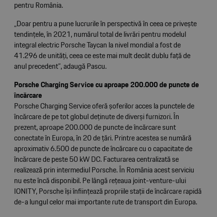
pentru România.
„Doar pentru a pune lucrurile în perspectivă în ceea ce privește
tendințele, în 2021, numărul total de livrări pentru modelul
integral electric Porsche Taycan la nivel mondial a fost de
41.296 de unități, ceea ce este mai mult decât dublu față de
anul precedent”, adaugă Pascu.
Porsche Charging Service cu aproape 200.000 de puncte de
încărcare
Porsche Charging Service oferă șoferilor acces la punctele de
încărcare de pe tot globul deținute de diverși furnizori. În
prezent, aproape 200.000 de puncte de încărcare sunt
conectate în Europa, în 20 de țări. Printre acestea se numără
aproximativ 6.500 de puncte de încărcare cu o capacitate de
încărcare de peste 50 kW DC. Facturarea centralizată se
realizează prin intermediul Porsche. În România acest serviciu
nu este încă disponibil. Pe lângă rețeaua joint-venture-ului
IONITY, Porsche își înființează propriile stații de încărcare rapidă
de-a lungul celor mai importante rute de transport din Europa.