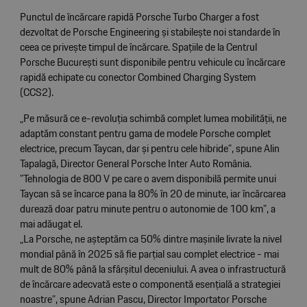
Punctul de încărcare rapidă Porsche Turbo Charger a fost
dezvoltat de Porsche Engineering și stabilește noi standarde în
ceea ce privește timpul de încărcare. Spațiile de la Centrul
Porsche București sunt disponibile pentru vehicule cu încărcare
rapidă echipate cu conector Combined Charging System
(CCS2).
„Pe măsură ce e-revoluția schimbă complet lumea mobilității, ne
adaptăm constant pentru gama de modele Porsche complet
electrice, precum Taycan, dar și pentru cele hibride”, spune Alin
Tapalagă, Director General Porsche Inter Auto România.
”Tehnologia de 800 V pe care o avem disponibilă permite unui
Taycan să se încarce pana la 80% în 20 de minute, iar încărcarea
durează doar patru minute pentru o autonomie de 100 km”, a
mai adăugat el.
„La Porsche, ne așteptăm ca 50% dintre mașinile livrate la nivel
mondial până în 2025 să fie parțial sau complet electrice - mai
mult de 80% până la sfârșitul deceniului. A avea o infrastructură
de încărcare adecvată este o componentă esențială a strategiei
noastre”, spune Adrian Pascu, Director Importator Porsche