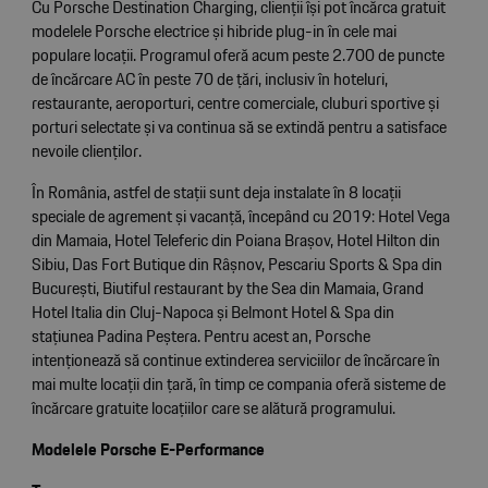
Cu Porsche Destination Charging, clienții își pot încărca gratuit
modelele Porsche electrice și hibride plug-in în cele mai
populare locații. Programul oferă acum peste 2.700 de puncte
de încărcare AC în peste 70 de țări, inclusiv în hoteluri,
restaurante, aeroporturi, centre comerciale, cluburi sportive și
porturi selectate și va continua să se extindă pentru a satisface
nevoile clienților.
În România, astfel de stații sunt deja instalate în 8 locații
speciale de agrement și vacanță, începând cu 2019: Hotel Vega
din Mamaia, Hotel Teleferic din Poiana Brașov, Hotel Hilton din
Sibiu, Das Fort Butique din Râșnov, Pescariu Sports & Spa din
București, Biutiful restaurant by the Sea din Mamaia, Grand
Hotel Italia din Cluj-Napoca și Belmont Hotel & Spa din
stațiunea Padina Peștera. Pentru acest an, Porsche
intenționează să continue extinderea serviciilor de încărcare în
mai multe locații din țară, în timp ce compania oferă sisteme de
încărcare gratuite locațiilor care se alătură programului.
Modelele Porsche E-Performance