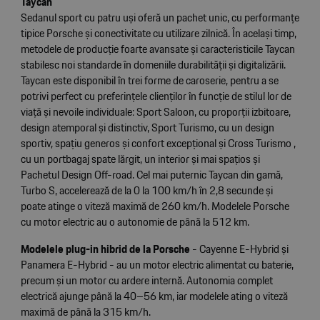
Taycan
Sedanul sport cu patru uși oferă un pachet unic, cu performanțe
tipice Porsche și conectivitate cu utilizare zilnică. În același timp,
metodele de producție foarte avansate și caracteristicile Taycan
stabilesc noi standarde în domeniile durabilității și digitalizării.
Taycan este disponibil în trei forme de caroserie, pentru a se
potrivi perfect cu preferințele clienților în funcție de stilul lor de
viață și nevoile individuale: Sport Saloon, cu proporții izbitoare,
design atemporal și distinctiv, Sport Turismo, cu un design
sportiv, spațiu generos și confort excepțional și Cross Turismo ,
cu un portbagaj spate lărgit, un interior și mai spațios și
Pachetul Design Off-road. Cel mai puternic Taycan din gamă,
Turbo S, accelerează de la 0 la 100 km/h în 2,8 secunde și
poate atinge o viteză maximă de 260 km/h. Modelele Porsche
cu motor electric au o autonomie de până la 512 km.
Modelele plug-in hibrid de la Porsche
- Cayenne E-Hybrid și
Panamera E-Hybrid - au un motor electric alimentat cu baterie,
precum și un motor cu ardere internă. Autonomia complet
electrică ajunge până la 40–56 km, iar modelele ating o viteză
maximă de până la 315 km/h.