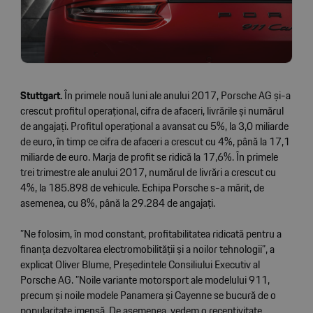
Stuttgart.
În primele nouă luni ale anului 2017, Porsche AG și-a
crescut profitul operațional, cifra de afaceri, livrările și numărul
de angajați. Profitul operațional a avansat cu 5%, la 3,0 miliarde
de euro, în timp ce cifra de afaceri a crescut cu 4%, până la 17,1
miliarde de euro. Marja de profit se ridică la 17,6%. În primele
trei trimestre ale anului 2017, numărul de livrări a crescut cu
4%, la 185.898 de vehicule. Echipa Porsche s-a mărit, de
asemenea, cu 8%, până la 29.284 de angajați.
”Ne folosim, în mod constant, profitabilitatea ridicată pentru a
finanța dezvoltarea electromobilității și a noilor tehnologii”, a
explicat Oliver Blume, Președintele Consiliului Executiv al
Porsche AG. ”Noile variante motorsport ale modelului 911,
precum și noile modele Panamera și Cayenne se bucură de o
popularitate imensă. De asemenea, vedem o receptivitate