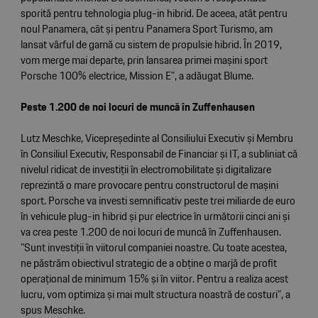
sporită pentru tehnologia plug-in hibrid. De aceea, atât pentru
noul Panamera, cât și pentru Panamera Sport Turismo, am
lansat vârful de gamă cu sistem de propulsie hibrid. În 2019,
vom merge mai departe, prin lansarea primei mașini sport
Porsche 100% electrice, Mission E”, a adăugat Blume.
Peste 1.200 de noi locuri de muncă în Zuffenhausen
Lutz Meschke, Vicepreședinte al Consiliului Executiv și Membru
în Consiliul Executiv, Responsabil de Financiar și IT, a subliniat că
nivelul ridicat de investiții în electromobilitate și digitalizare
reprezintă o mare provocare pentru constructorul de mașini
sport. Porsche va investi semnificativ peste trei miliarde de euro
în vehicule plug-in hibrid și pur electrice în următorii cinci ani și
va crea peste 1.200 de noi locuri de muncă în Zuffenhausen.
”Sunt investiții în viitorul companiei noastre. Cu toate acestea,
ne păstrăm obiectivul strategic de a obține o marjă de profit
operațional de minimum 15% și în viitor. Pentru a realiza acest
lucru, vom optimiza și mai mult structura noastră de costuri”, a
spus Meschke.