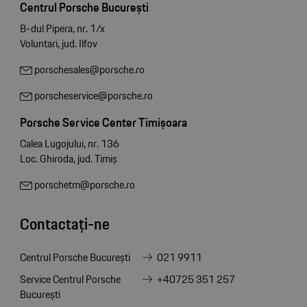
Centrul Porsche București
B-dul Pipera, nr. 1/x
Voluntari, jud. Ilfov
porschesales@porsche.ro
porscheservice@porsche.ro
Porsche Service Center Timișoara
Calea Lugojului, nr. 136
Loc. Ghiroda, jud. Timiș
porschetm@porsche.ro
Contactați-ne
Centrul Porsche București
021 9911
Service Centrul Porsche
+40725 351 257
București