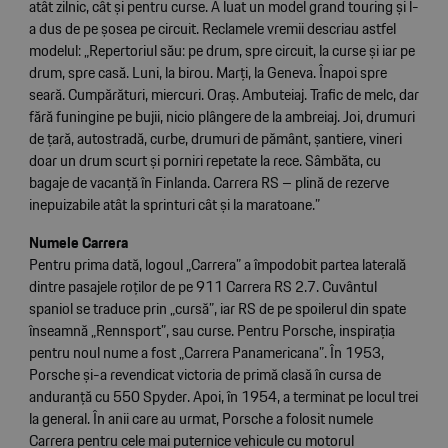
atât zilnic, cât și pentru curse. A luat un model grand touring și l-
a dus de pe șosea pe circuit. Reclamele vremii descriau astfel
modelul: „Repertoriul său: pe drum, spre circuit, la curse și iar pe
drum, spre casă. Luni, la birou. Marți, la Geneva. Înapoi spre
seară. Cumpărături, miercuri. Oraș. Ambuteiaj. Trafic de melc, dar
fără funingine pe bujii, nicio plângere de la ambreiaj. Joi, drumuri
de țară, autostradă, curbe, drumuri de pământ, șantiere, vineri
doar un drum scurt și porniri repetate la rece. Sâmbăta, cu
bagaje de vacanță în Finlanda. Carrera RS – plină de rezerve
inepuizabile atât la sprinturi cât și la maratoane.”
Numele Carrera
Pentru prima dată, logoul „Carrera” a împodobit partea laterală
dintre pasajele roților de pe 911 Carrera RS 2.7. Cuvântul
spaniol se traduce prin „cursă”, iar RS de pe spoilerul din spate
înseamnă „Rennsport”, sau curse. Pentru Porsche, inspirația
pentru noul nume a fost „Carrera Panamericana”. În 1953,
Porsche și-a revendicat victoria de primă clasă în cursa de
anduranță cu 550 Spyder. Apoi, în 1954, a terminat pe locul trei
la general. În anii care au urmat, Porsche a folosit numele
Carrera pentru cele mai puternice vehicule cu motorul