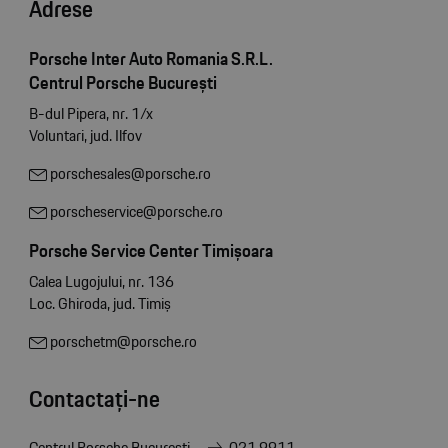
Adrese
Porsche Inter Auto Romania S.R.L.
Centrul Porsche București
B-dul Pipera, nr. 1/x
Voluntari, jud. Ilfov
porschesales@porsche.ro
porscheservice@porsche.ro
Porsche Service Center Timișoara
Calea Lugojului, nr. 136
Loc. Ghiroda, jud. Timiș
porschetm@porsche.ro
Contactați-ne
Centrul Porsche București
021 9911