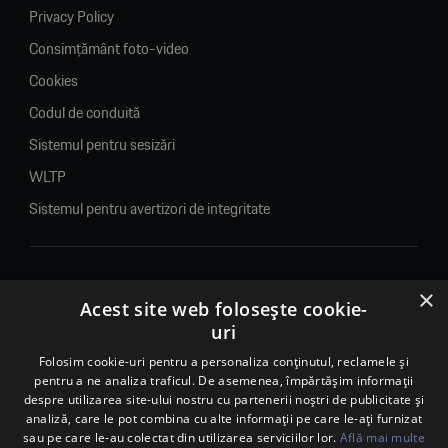
Privacy Policy
Consimțământ foto-video
Cookies
Codul de conduită
Sistemul pentru sesizări
WLTP
Sistemul pentru avertizori de integritate
×
© 2026. Porsche Inter Auto Romania. Toate drepturile rezervate.
Acest site web folosește cookie-
uri
Porsche Inter Auto Romania SRL
RO22188461 J2007002067233
Folosim cookie-uri pentru a personaliza conținutul, reclamele și
pentru a ne analiza traficul. De asemenea, împărtășim informații
B-dul Pipera, nr. 2, Sala 1, Etaj 2, Voluntari, jud.Ilfov - sediu
despre utilizarea site-ului nostru cu partenerii noștri de publicitate și
social
analiză, care le pot combina cu alte informații pe care le-ați furnizat
B-dul Pipera, nr. 1/X, Centrul Porsche București – PCB,
sau pe care le-au colectat din utilizarea serviciilor lor.
Află mai multe