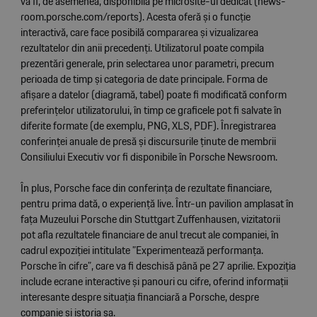
va fi, de asemenea, disponibilă pe microsite-ul dedicat (news-
room.porsche.com/reports). Acesta oferă și o funcție
interactivă, care face posibilă compararea și vizualizarea
rezultatelor din anii precedenți. Utilizatorul poate compila
prezentări generale, prin selectarea unor parametri, precum
perioada de timp și categoria de date principale. Forma de
afișare a datelor (diagramă, tabel) poate fi modificată conform
preferințelor utilizatorului, în timp ce graficele pot fi salvate în
diferite formate (de exemplu, PNG, XLS, PDF). Înregistrarea
conferinței anuale de presă și discursurile ținute de membrii
Consiliului Executiv vor fi disponibile în Porsche Newsroom.
În plus, Porsche face din conferința de rezultate financiare,
pentru prima dată, o experiență live. Într-un pavilion amplasat în
fața Muzeului Porsche din Stuttgart Zuffenhausen, vizitatorii
pot afla rezultatele financiare de anul trecut ale companiei, în
cadrul expoziției intitulate ”Experimentează performanța.
Porsche în cifre”, care va fi deschisă până pe 27 aprilie. Expoziția
include ecrane interactive și panouri cu cifre, oferind informații
interesante despre situația financiară a Porsche, despre
companie și istoria sa.