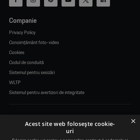
Companie
Privacy Policy
Consimțământ foto-video
Cookies
Codul de conduită
Sistemul pentru sesizări
WLTP
Sistemul pentru avertizori de integritate
×
© 2026. Porsche Inter Auto Romania. Toate drepturile rezervate.
Acest site web folosește cookie-
uri
Porsche Inter Auto Romania SRL