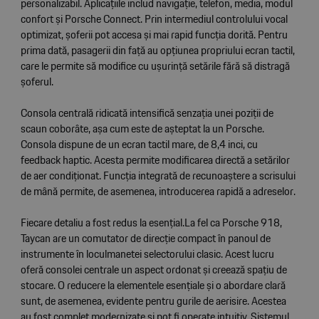
personalizabil. Aplicațiile includ navigație, telefon, media, modul
confort și Porsche Connect. Prin intermediul controlului vocal
optimizat, șoferii pot accesa și mai rapid funcția dorită. Pentru
prima dată, pasagerii din față au opțiunea propriului ecran tactil,
care le permite să modifice cu ușurință setările fără să distragă
șoferul.
Consola centrală ridicată intensifică senzația unei poziții de
scaun coborâte, așa cum este de așteptat la un Porsche.
Consola dispune de un ecran tactil mare, de 8,4 inci, cu
feedback haptic. Acesta permite modificarea directă a setărilor
de aer condiționat. Funcția integrată de recunoaștere a scrisului
de mână permite, de asemenea, introducerea rapidă a adreselor.
Fiecare detaliu a fost redus la esențial.La fel ca Porsche 918,
Taycan are un comutator de direcție compact în panoul de
instrumente în loculmanetei selectorului clasic. Acest lucru
oferă consolei centrale un aspect ordonat și creează spațiu de
stocare. O reducere la elementele esențiale și o abordare clară
sunt, de asemenea, evidente pentru gurile de aerisire. Acestea
au fost complet modernizate și pot fi operate intuitiv. Sistemul