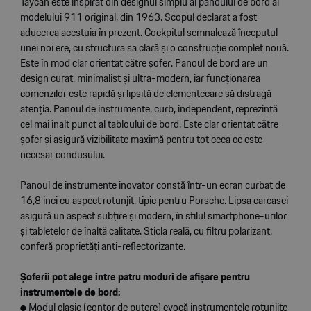
Taycan este inspirat din designul simplu al panoului de bord al
modelului 911 original, din 1963. Scopul declarat a fost
aducerea acestuia în prezent. Cockpitul semnalează începutul
unei noi ere, cu structura sa clară și o construcție complet nouă.
Este în mod clar orientat către șofer. Panoul de bord are un
design curat, minimalist și ultra-modern, iar funcționarea
comenzilor este rapidă și lipsită de elementecare să distragă
atenția. Panoul de instrumente, curb, independent, reprezintă
cel mai înalt punct al tabloului de bord. Este clar orientat către
șofer și asigură vizibilitate maximă pentru tot ceea ce este
necesar condusului.
Panoul de instrumente inovator constă într-un ecran curbat de
16,8 inci cu aspect rotunjit, tipic pentru Porsche. Lipsa carcasei
asigură un aspect subțire și modern, în stilul smartphone-urilor
și tabletelor de înaltă calitate. Sticla reală, cu filtru polarizant,
conferă proprietăți anti-reflectorizante.
Șoferii pot alege între patru moduri de afișare pentru
instrumentele de bord:
● Modul clasic (contor de putere) evocă instrumentele rotunjite