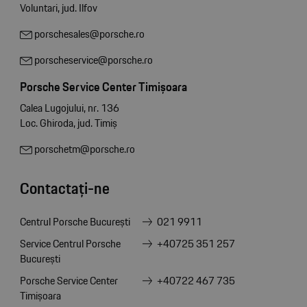
Voluntari, jud. Ilfov
porschesales@porsche.ro
porscheservice@porsche.ro
Porsche Service Center Timișoara
Calea Lugojului, nr. 136
Loc. Ghiroda, jud. Timiș
porschetm@porsche.ro
Contactați-ne
Centrul Porsche București
021 9911
Service Centrul Porsche
+40725 351 257
București
Porsche Service Center
+40722 467 735
Timișoara