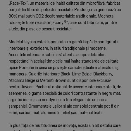
„Race-Tex”, un material de înaltă calitate din microfibră, fabricat
parțial din fibre de poliester reciclate. Producția sa generează cu
80% mai puțin CO2 decât materialele tradiționale. Mocheta
folosește fibre reciclate „Econyl®”, care sunt fabricate, printre
altele, din plase de pescuit reciclate.
Modelul Taycan este disponibil cu o gamă largă de configurații
interioare și exterioare, în stiluri tradiționale și moderne.
Accentele interioare subliniază atenția asupra detaliilor,
respectând în același timp cele mai înalte standarde de calitate
tipice Porsche în ceea ce privește caracteristicile materialului și
manopera. Culorile interioare Black-Lime Beige, Blackberry,
Atacama Beige și Meranti Brown sunt disponibile exclusiv
pentru Taycan. Pachetul opțional de accente interioare oferă, de
asemenea, o gamă specială de culori contrastante în negru mat,
argintiu închis sau neodyme, un ton elegant de culoarea
șampaniei. Ornamentele ușilor și ale consolei centrale pot fi din
lemn, carbon mat, aluminiu în relief sau material textil.
În plus față de multitudinea de inovații, există un alt detaliu care