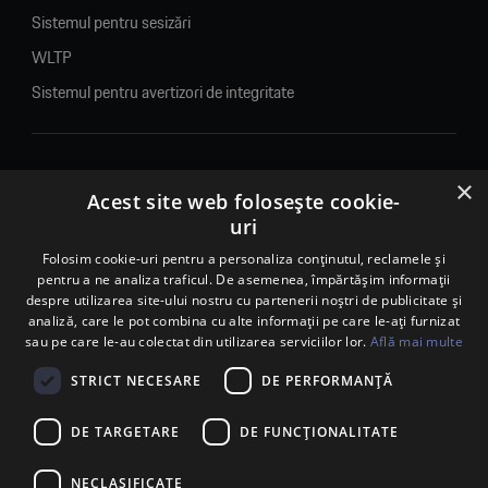
Sistemul pentru sesizări
WLTP
Sistemul pentru avertizori de integritate
×
© 2026. Porsche Inter Auto Romania. Toate drepturile rezervate.
Acest site web folosește cookie-
uri
Porsche Inter Auto Romania SRL
RO22188461 J2007002067233
Folosim cookie-uri pentru a personaliza conținutul, reclamele și
pentru a ne analiza traficul. De asemenea, împărtășim informații
B-dul Pipera, nr. 2, Sala 1, Etaj 2, Voluntari, jud.Ilfov - sediu
despre utilizarea site-ului nostru cu partenerii noștri de publicitate și
social
analiză, care le pot combina cu alte informații pe care le-ați furnizat
B-dul Pipera, nr. 1/X, Centrul Porsche București – PCB,
sau pe care le-au colectat din utilizarea serviciilor lor.
Află mai multe
Voluntari, jud. Ilfov – punct de lucru
Calea Lugojului, nr. 136, loc. Ghiroda, jud. Timiș – punct de
STRICT NECESARE
DE PERFORMANȚĂ
lucru Timișoara
DE TARGETARE
DE FUNCŢIONALITATE
NECLASIFICATE