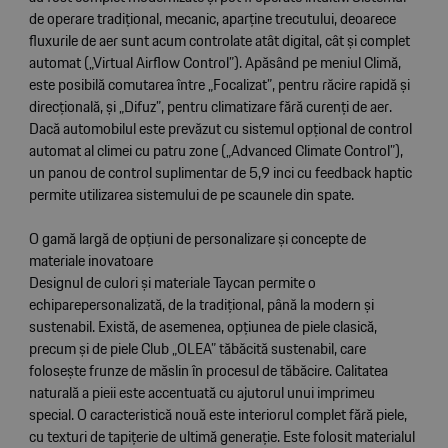
de operare tradițional, mecanic, aparține trecutului, deoarece
fluxurile de aer sunt acum controlate atât digital, cât și complet
automat („Virtual Airflow Control”). Apăsând pe meniul Climă,
este posibilă comutarea între „Focalizat”, pentru răcire rapidă și
direcțională, și „Difuz”, pentru climatizare fără curenți de aer.
Dacă automobilul este prevăzut cu sistemul opțional de control
automat al climei cu patru zone („Advanced Climate Control”),
un panou de control suplimentar de 5,9 inci cu feedback haptic
permite utilizarea sistemului de pe scaunele din spate.
O gamă largă de opțiuni de personalizare și concepte de
materiale inovatoare
Designul de culori și materiale Taycan permite o
echiparepersonalizată, de la tradițional, până la modern și
sustenabil. Există, de asemenea, opțiunea de piele clasică,
precum și de piele Club „OLEA” tăbăcită sustenabil, care
folosește frunze de măslin în procesul de tăbăcire. Calitatea
naturală a pieii este accentuată cu ajutorul unui imprimeu
special. O caracteristică nouă este interiorul complet fără piele,
cu texturi de tapițerie de ultimă generație. Este folosit materialul