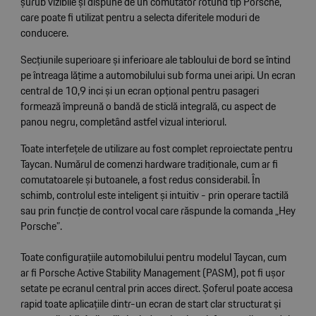
șurub vizibile și dispune de un comutator rotund tip Porsche,
care poate fi utilizat pentru a selecta diferitele moduri de
conducere.
Secțiunile superioare și inferioare ale tabloului de bord se întind
pe întreaga lățime a automobilului sub forma unei aripi. Un ecran
central de 10,9 inci și un ecran opțional pentru pasageri
formează împreună o bandă de sticlă integrală, cu aspect de
panou negru, completând astfel vizual interiorul.
Toate interfețele de utilizare au fost complet reproiectate pentru
Taycan. Numărul de comenzi hardware tradiționale, cum ar fi
comutatoarele și butoanele, a fost redus considerabil. În
schimb, controlul este inteligent și intuitiv - prin operare tactilă
sau prin funcție de control vocal care răspunde la comanda „Hey
Porsche”.
Toate configurațiile automobilului pentru modelul Taycan, cum
ar fi Porsche Active Stability Management (PASM), pot fi ușor
setate pe ecranul central prin acces direct. Șoferul poate accesa
rapid toate aplicațiile dintr-un ecran de start clar structurat și