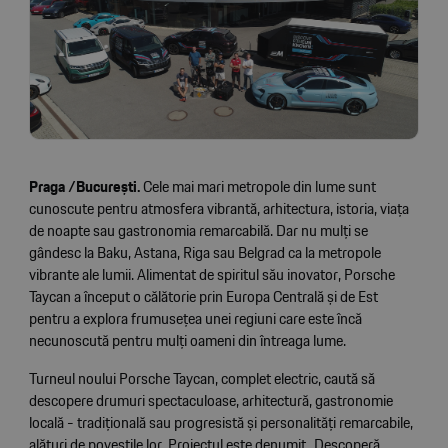
Praga /București.
Cele mai mari metropole din lume sunt
cunoscute pentru atmosfera vibrantă, arhitectura, istoria, viața
de noapte sau gastronomia remarcabilă. Dar nu mulți se
gândesc la Baku, Astana, Riga sau Belgrad ca la metropole
vibrante ale lumii. Alimentat de spiritul său inovator, Porsche
Taycan a început o călătorie prin Europa Centrală și de Est
pentru a explora frumusețea unei regiuni care este încă
necunoscută pentru mulți oameni din întreaga lume.
Turneul noului Porsche Taycan, complet electric, caută să
descopere drumuri spectaculoase, arhitectură, gastronomie
locală - tradițională sau progresistă și personalități remarcabile,
alături de poveștile lor. Proiectul este denumit „Descoperă