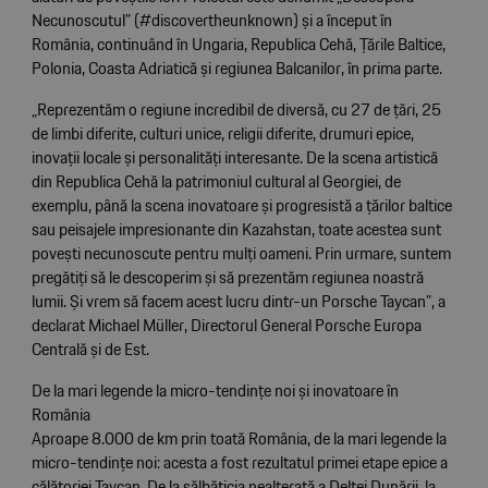
Necunoscutul” (#discovertheunknown) și a început în
România, continuând în Ungaria, Republica Cehă, Țările Baltice,
Polonia, Coasta Adriatică și regiunea Balcanilor, în prima parte.
„Reprezentăm o regiune incredibil de diversă, cu 27 de țări, 25
de limbi diferite, culturi unice, religii diferite, drumuri epice,
inovații locale și personalități interesante. De la scena artistică
din Republica Cehă la patrimoniul cultural al Georgiei, de
exemplu, până la scena inovatoare și progresistă a țărilor baltice
sau peisajele impresionante din Kazahstan, toate acestea sunt
povești necunoscute pentru mulți oameni. Prin urmare, suntem
pregătiți să le descoperim și să prezentăm regiunea noastră
lumii. Și vrem să facem acest lucru dintr-un Porsche Taycan”, a
declarat Michael Müller, Directorul General Porsche Europa
Centrală și de Est.
De la mari legende la micro-tendințe noi și inovatoare în
România
Aproape 8.000 de km prin toată România, de la mari legende la
micro-tendințe noi: acesta a fost rezultatul primei etape epice a
călătoriei Taycan. De la sălbăticia nealterată a Deltei Dunării, la