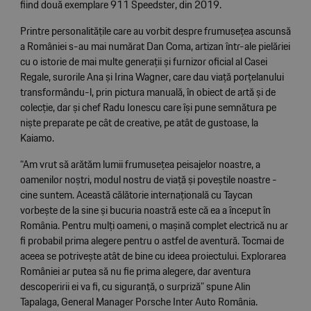
fiind două exemplare 911 Speedster, din 2019.
Printre personalitățile care au vorbit despre frumusețea ascunsă
a României s-au mai numărat Dan Coma, artizan într-ale pielăriei
cu o istorie de mai multe generații și furnizor oficial al Casei
Regale, surorile Ana și Irina Wagner, care dau viață porțelanului
transformându-l, prin pictura manuală, în obiect de artă și de
colecție, dar și chef Radu Ionescu care își pune semnătura pe
niște preparate pe cât de creative, pe atât de gustoase, la
Kaiamo.
“Am vrut să arătăm lumii frumusețea peisajelor noastre, a
oamenilor noștri, modul nostru de viață și poveștile noastre -
cine suntem. Această călătorie internațională cu Taycan
vorbește de la sine și bucuria noastră este că ea a început în
România. Pentru mulți oameni, o mașină complet electrică nu ar
fi probabil prima alegere pentru o astfel de aventură. Tocmai de
aceea se potrivește atât de bine cu ideea proiectului. Explorarea
României ar putea să nu fie prima alegere, dar aventura
descoperirii ei va fi, cu siguranță, o surpriză” spune Alin
Tapalaga, General Manager Porsche Inter Auto România.