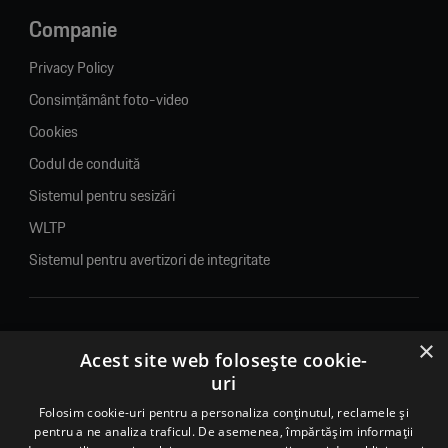
Companie
Privacy Policy
Consimțământ foto-video
Cookies
Codul de conduită
Sistemul pentru sesizări
WLTP
Sistemul pentru avertizori de integritate
×
© 2026. Porsche Inter Auto Romania. Toate drepturile rezervate.
Acest site web folosește cookie-
uri
Porsche Inter Auto Romania SRL
Folosim cookie-uri pentru a personaliza conținutul, reclamele și
RO22188461 J2007002067233
pentru a ne analiza traficul. De asemenea, împărtășim informații
B-dul Pipera, nr. 2, Sala 1, Etaj 2, Voluntari, jud.Ilfov - sediu