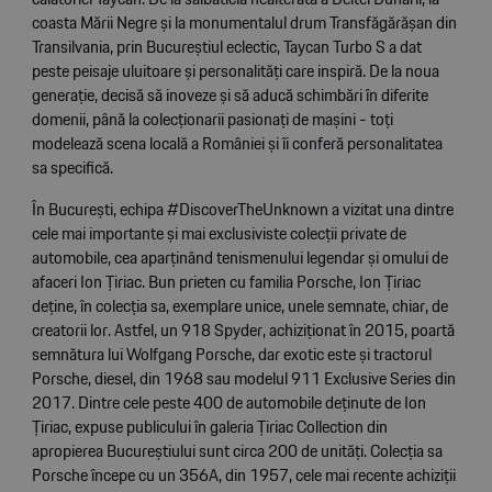
coasta Mării Negre și la monumentalul drum Transfăgărășan din
Transilvania, prin Bucureștiul eclectic, Taycan Turbo S a dat
peste peisaje uluitoare și personalități care inspiră. De la noua
generație, decisă să inoveze și să aducă schimbări în diferite
domenii, până la colecționarii pasionați de mașini - toți
modelează scena locală a României și îi conferă personalitatea
sa specifică.
În București, echipa #DiscoverTheUnknown a vizitat una dintre
cele mai importante și mai exclusiviste colecții private de
automobile, cea aparținând tenismenului legendar și omului de
afaceri Ion Țiriac. Bun prieten cu familia Porsche, Ion Țiriac
deține, în colecția sa, exemplare unice, unele semnate, chiar, de
creatorii lor. Astfel, un 918 Spyder, achiziționat în 2015, poartă
semnătura lui Wolfgang Porsche, dar exotic este și tractorul
Porsche, diesel, din 1968 sau modelul 911 Exclusive Series din
2017. Dintre cele peste 400 de automobile deținute de Ion
Țiriac, expuse publicului în galeria Țiriac Collection din
apropierea Bucureștiului sunt circa 200 de unități. Colecția sa
Porsche începe cu un 356A, din 1957, cele mai recente achiziții