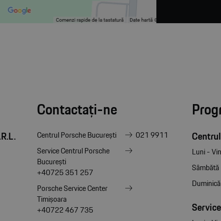
Contactați-ne
Prog
R.L.
Centrul
Centrul Porsche București
021 9911
Service Centrul Porsche
Luni - Vin
București
Sâmbătă
+40725 351 257
Duminică
Porsche Service Center
Timișoara
Service
+40722 467 735