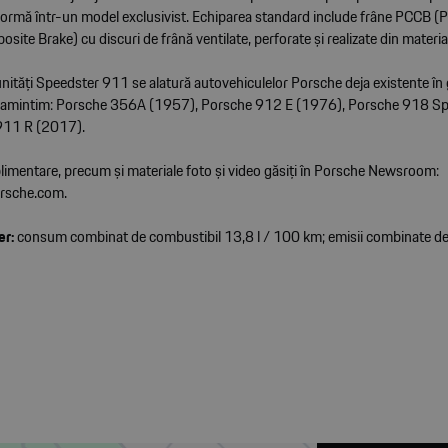
sformă într-un model exclusivist. Echiparea standard include frâne PCCB (
ite Brake) cu discuri de frână ventilate, perforate și realizate din materi
ități Speedster 911 se alatură autovehiculelor Porsche deja existente în g
 reamintim: Porsche 356A (1957), Porsche 912 E (1976), Porsche 918 S
911 R (2017).
plimentare, precum și materiale foto și video găsiți în Porsche Newsroom:
rsche.com
.
er:
consum combinat de combustibil 13,8 l / 100 km; emisii combinate d