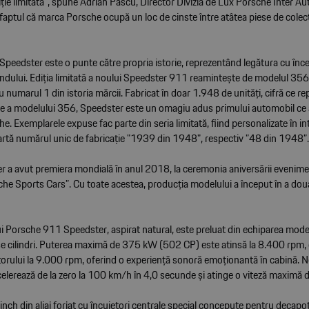
ție limitată”, spune Adrian Pascu, Director Divizia de Lux Porsche Inter A
aptul că marca Porsche ocupă un loc de cinste între atâtea piese de colecț
peedster este o punte către propria istorie, reprezentând legătura cu înc
ndului. Ediția limitată a noului Speedster 911 reamintește de modelul 35
 numarul 1 din istoria mărcii. Fabricat în doar 1.948 de unități, cifră ce rep
ție a modelului 356, Speedster este un omagiu adus primului automobil ce 
. Exemplarele expuse fac parte din seria limitată, fiind personalizate în in
artă numărul unic de fabricație "1939 din 1948", respectiv ”48 din 1948”
 a avut premiera mondială în anul 2018, la ceremonia aniversării evenime
che Sports Cars”. Cu toate acestea, producția modelului a început în a dou
i Porsche 911 Speedster, aspirat natural, este preluat din echiparea mod
se cilindri. Puterea maximă de 375 kW (502 CP) este atinsă la 8.400 rpm, 
rului la 9.000 rpm, oferind o experiență sonoră emoționantă în cabină. 
elerează de la zero la 100 km/h în 4,0 secunde și atinge o viteză maximă
inch din aliaj forjat cu încuietori centrale special concepute pentru decapo