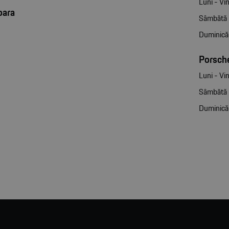
Luni - Vin
oara
Sâmbătă
Duminică
Porsche
Luni - Vin
Sâmbătă
Duminică