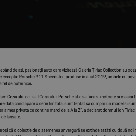
epând de azi, pasionații auto care vizitează Galeria Țiriac Collection au oca
de excepție Porsche 911 Speedster, produse în anul 2019, ambele cu poveș
 fel de puternice.
dam Cezarului ce-i a-l Cezarului. Porsche stie sa faca si motoare si masini
are data cand apare o serie limitata, sunt tentat sa cumpar un model si su
ria mea privata ce contine marci de la A la Z”, a declarat domnul Ion Tiriac 
 de lansare.
oși că o colecție de o asemenea anvergură se extinde astăzi cu două noi