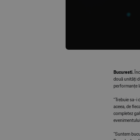
Bucuresti.
Înc
două unități 
performanțe la
“Trebuie sa-i 
aceea, de fiec
completez gale
evenimentului
”Suntem bucur