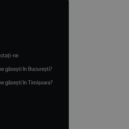
ctaţi-ne
e găsești în București?
e găsești în Timișoara?