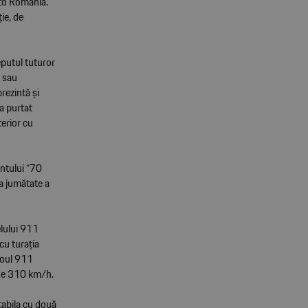
uto România.
ie, de
eputul tuturor
6 sau
rezintă și
a purtat
terior cu
.
ntului “70
a jumătate a
elului 911
cu turația
Noul 911
 de 310 km/h.
tabila cu două