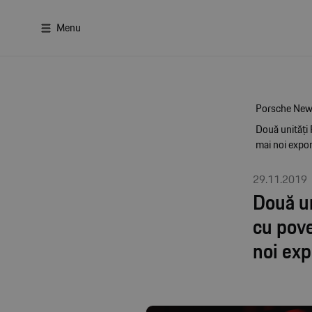
Menu
Porsche Ne
Două unități
mai noi expon
29.11.2019
Două u
cu pove
noi exp