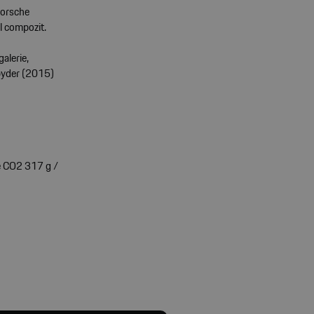
Porsche
al compozit.
alerie,
pyder (2015)
e CO2 317 g /