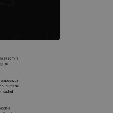
zia să admire
ti și
 frumoase, de
nt bucuros sa
in cadrul
 modele