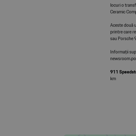
locuri o tran
Ceramic Compos
Aceste două un
printre care
sau Porsche 
Informații su
newsroom.po
911 Speedst
km