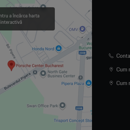
ntru a încărca harta
interactivă
Conta
Cum n
Cum n