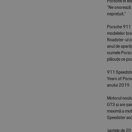
Porsche în edi
”Ne onorează f
neprețuit.”
Porsche 911 S
modelelor bra
Roadster-ul cu
anul de apari
numele Porsche
plăcuțe ce po
911 Speedster
Years of Pors
anului 2019.
Motorul noulu
GT3 și are șa
maximă a moto
Speedster acc
Jantele de 20 