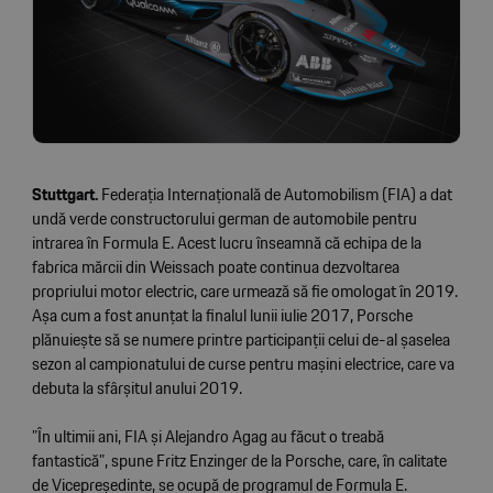
Stuttgart.
Federația Internațională de Automobilism (FIA) a dat
undă verde constructorului german de automobile pentru
intrarea în Formula E. Acest lucru înseamnă că echipa de la
fabrica mărcii din Weissach poate continua dezvoltarea
propriului motor electric, care urmează să fie omologat în 2019.
Așa cum a fost anunțat la finalul lunii iulie 2017, Porsche
plănuiește să se numere printre participanții celui de-al șaselea
sezon al campionatului de curse pentru mașini electrice, care va
debuta la sfârșitul anului 2019.
”În ultimii ani, FIA și Alejandro Agag au făcut o treabă
fantastică”, spune Fritz Enzinger de la Porsche, care, în calitate
de Vicepreședinte, se ocupă de programul de Formula E.