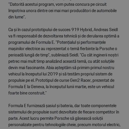
”Datorită acestui program, vom putea concura pe circuit
împotriva unora dintre cei mai mari producători de automobile
din lume”.
Ca și în cazul prototipului de succes 919 Hybrid, Andreas Seidl
va fi responsabil de dezvoltarea tehnică și de derularea optimă a
programului de Formula E. ”Potențialul și performanțele
mașinilor electrice au reprezentat o temă fierbinte la Porsche o
perioadă lungă de timp”, subliniază Seidl. ”Cu cât inginerii noștri
petrec mai mult timp analizând această temă, cu atât soluțiile
devin mai fascinante. Abia așteptăm să primim primul nostru
vehicul la începutul lui 2019 și să testăm propriul sistem de
propulsie pe el. Prototipul de curse Gen2 Racer, prezentat de
Formula E la Geneva, la începutul lunii martie, este un vehicul
foarte bine construit.”
Formula E furnizează șasiul și bateria, dar toate componentele
sistemului de propulsie sunt dezvoltate de fiecare competitor în
parte. Acest lucru permite Porsche să găsească soluții
personalizate pentru tehnologiile cheie, precum motorul electric,