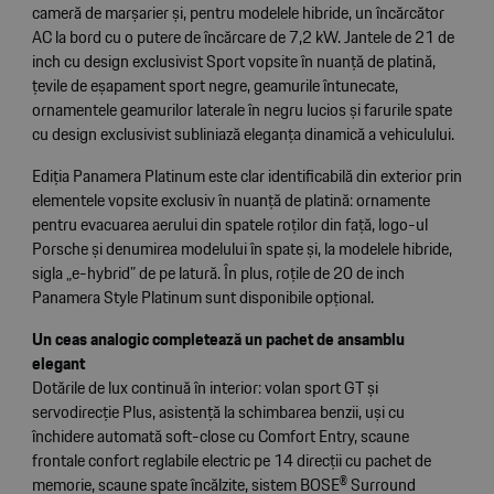
cameră de marșarier și, pentru modelele hibride, un încărcător
AC la bord cu o putere de încărcare de 7,2 kW. Jantele de 21 de
inch cu design exclusivist Sport vopsite în nuanță de platină,
țevile de eșapament sport negre, geamurile întunecate,
ornamentele geamurilor laterale în negru lucios și farurile spate
cu design exclusivist subliniază eleganța dinamică a vehiculului.
Ediția Panamera Platinum este clar identificabilă din exterior prin
elementele vopsite exclusiv în nuanță de platină: ornamente
pentru evacuarea aerului din spatele roților din față, logo-ul
Porsche și denumirea modelului în spate și, la modelele hibride,
sigla „e-hybrid” de pe latură. În plus, roțile de 20 de inch
Panamera Style Platinum sunt disponibile opțional.
Un ceas analogic completează un pachet de ansamblu
elegant
Dotările de lux continuă în interior: volan sport GT și
servodirecție Plus, asistență la schimbarea benzii, uși cu
închidere automată soft-close cu Comfort Entry, scaune
frontale confort reglabile electric pe 14 direcții cu pachet de
memorie, scaune spate încălzite, sistem BOSE® Surround