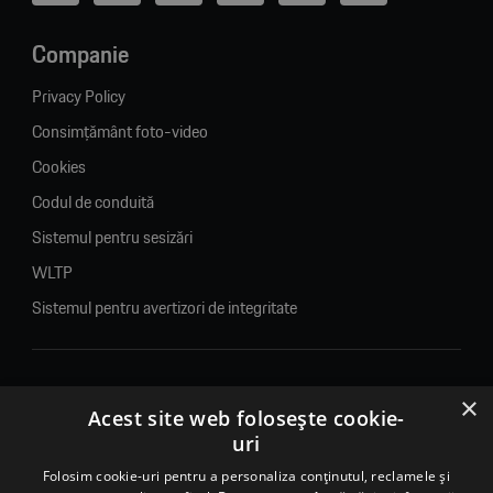
Companie
Privacy Policy
Consimțământ foto-video
Cookies
Codul de conduită
Sistemul pentru sesizări
WLTP
Sistemul pentru avertizori de integritate
×
© 2026. Porsche Inter Auto Romania. Toate drepturile rezervate.
Acest site web folosește cookie-
uri
Porsche Inter Auto Romania SRL
RO22188461 J2007002067233
Folosim cookie-uri pentru a personaliza conținutul, reclamele și