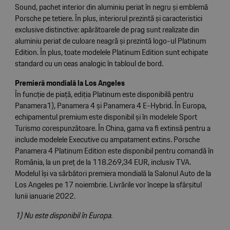
Sound, pachet interior din aluminiu periat în negru și emblemă
Porsche pe tetiere. În plus, interiorul prezintă și caracteristici
exclusive distinctive: apărătoarele de prag sunt realizate din
aluminiu periat de culoare neagră și prezintă logo-ul Platinum
Edition. În plus, toate modelele Platinum Edition sunt echipate
standard cu un ceas analogic în tabloul de bord.
Premieră mondială la Los Angeles
În funcție de piață, ediția Platinum este disponibilă pentru
Panamera1), Panamera 4 și Panamera 4 E-Hybrid. În Europa,
echipamentul premium este disponibil și în modelele Sport
Turismo corespunzătoare. În China, gama va fi extinsă pentru a
include modelele Executive cu ampatament extins. Porsche
Panamera 4 Platinum Edition este disponibil pentru comandă în
România, la un preț de la 118.269,34 EUR, inclusiv TVA.
Modelul își va sărbători premiera mondială la Salonul Auto de la
Los Angeles pe 17 noiembrie. Livrările vor începe la sfârșitul
lunii ianuarie 2022.
1) Nu este disponibil în Europa.