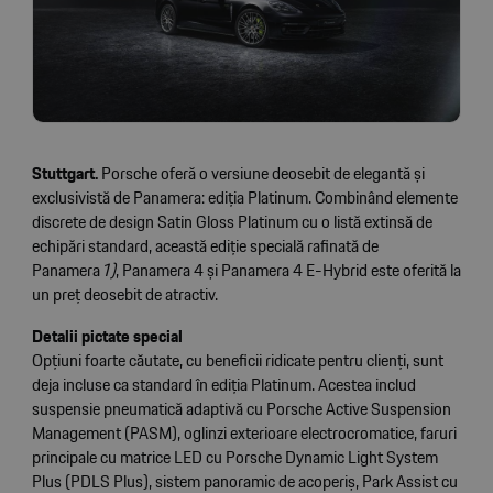
Stuttgart.
Porsche oferă o versiune deosebit de elegantă și
exclusivistă de Panamera: ediția Platinum. Combinând elemente
discrete de design Satin Gloss Platinum cu o listă extinsă de
echipări standard, această ediție specială rafinată de
Panamera
1)
, Panamera 4 și Panamera 4 E-Hybrid este oferită la
un preț deosebit de atractiv.
Detalii pictate special
Opțiuni foarte căutate, cu beneficii ridicate pentru clienți, sunt
deja incluse ca standard în ediția Platinum. Acestea includ
suspensie pneumatică adaptivă cu Porsche Active Suspension
Management (PASM), oglinzi exterioare electrocromatice, faruri
principale cu matrice LED cu Porsche Dynamic Light System
Plus (PDLS Plus), sistem panoramic de acoperiș, Park Assist cu