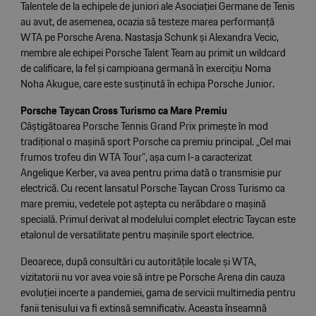
Talentele de la echipele de juniori ale Asociației Germane de Tenis
au avut, de asemenea, ocazia să testeze marea performanță
WTA pe Porsche Arena. Nastasja Schunk și Alexandra Vecic,
membre ale echipei Porsche Talent Team au primit un wildcard
de calificare, la fel și campioana germană în exercițiu Noma
Noha Akugue, care este susținută în echipa Porsche Junior.
Porsche Taycan Cross Turismo ca Mare Premiu
Câștigătoarea Porsche Tennis Grand Prix primește în mod
tradițional o mașină sport Porsche ca premiu principal. „Cel mai
frumos trofeu din WTA Tour”, așa cum l-a caracterizat
Angelique Kerber, va avea pentru prima dată o transmisie pur
electrică. Cu recent lansatul Porsche Taycan Cross Turismo ca
mare premiu, vedetele pot aștepta cu nerăbdare o mașină
specială. Primul derivat al modelului complet electric Taycan este
etalonul de versatilitate pentru mașinile sport electrice.
Deoarece, după consultări cu autoritățile locale și WTA,
vizitatorii nu vor avea voie să intre pe Porsche Arena din cauza
evoluției incerte a pandemiei, gama de servicii multimedia pentru
fanii tenisului va fi extinsă semnificativ. Aceasta înseamnă