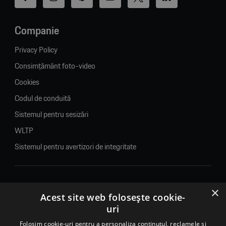
Companie
Privacy Policy
Consimțământ foto-video
Cookies
Codul de conduită
Sistemul pentru sesizări
WLTP
Sistemul pentru avertizori de integritate
×
© 2026. Porsche Inter Auto Romania. Toate drepturile rezervate.
Acest site web folosește cookie-
uri
Porsche Inter Auto Romania SRL
RO22188461 J2007002067233
Folosim cookie-uri pentru a personaliza conținutul, reclamele și