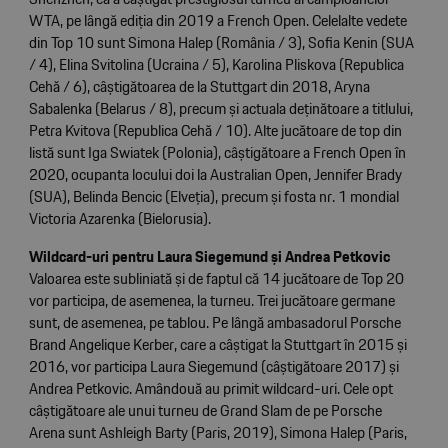
WTA, pe lângă ediția din 2019 a French Open. Celelalte vedete
din Top 10 sunt Simona Halep (România / 3), Sofia Kenin (SUA
/ 4), Elina Svitolina (Ucraina / 5), Karolina Pliskova (Republica
Cehă / 6), câștigătoarea de la Stuttgart din 2018, Aryna
Sabalenka (Belarus / 8), precum și actuala deținătoare a titlului,
Petra Kvitova (Republica Cehă / 10). Alte jucătoare de top din
listă sunt Iga Swiatek (Polonia), câștigătoare a French Open în
2020, ocupanta locului doi la Australian Open, Jennifer Brady
(SUA), Belinda Bencic (Elveția), precum și fosta nr. 1 mondial
Victoria Azarenka (Bielorusia).
Wildcard-uri pentru Laura Siegemund și Andrea Petkovic
Valoarea este subliniată și de faptul că 14 jucătoare de Top 20
vor participa, de asemenea, la turneu. Trei jucătoare germane
sunt, de asemenea, pe tablou. Pe lângă ambasadorul Porsche
Brand Angelique Kerber, care a câștigat la Stuttgart în 2015 și
2016, vor participa Laura Siegemund (câștigătoare 2017) și
Andrea Petkovic. Amândouă au primit wildcard-uri. Cele opt
câștigătoare ale unui turneu de Grand Slam de pe Porsche
Arena sunt Ashleigh Barty (Paris, 2019), Simona Halep (Paris,