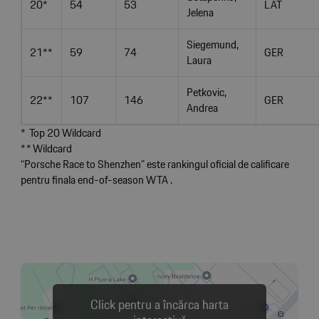
20*
54
53
LAT
Jelena
Siegemund,
21**
59
74
GER
Laura
Petkovic,
22**
107
146
GER
Andrea
* Top 20 Wildcard
* * Wildcard
“Porsche Race to Shenzhen” este rankingul oficial de calificare
pentru finala end-of-season WTA .
Click pentru a încărca harta