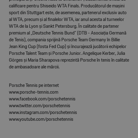
calificare pentru Shiseido WTA Finals. Producătorul de mașini
sport din Stuttgart este, de asemenea, partenerul exclusiv auto
al WTA, precum și al finalelor WTA, iar anul acesta al turneelor
WTA de la Lyon și Sankt Petersburg. În calitate de partener
premium al „Deutsche Tennis Bund” (DTB - Asociația Germană
de Tenis), compania sprijină Porsche Team Germany în Billie
Jean King Cup (fosta Fed Cup) și încurajează jucătorii echipelor
Porsche Talent Team și Porsche Junior. Angelique Kerber, Julia
Görges și Maria Sharapova reprezintă Porsche în tenis în calitate
de ambasadoare ale mărcii.
Porsche Tennis pe internet
www.porsche-tennis.com
www.facebook.com/porschetennis
www.twitter.com/porschetennis
www.instagram.com/porschetennis
www.youtube.com/porschetennis