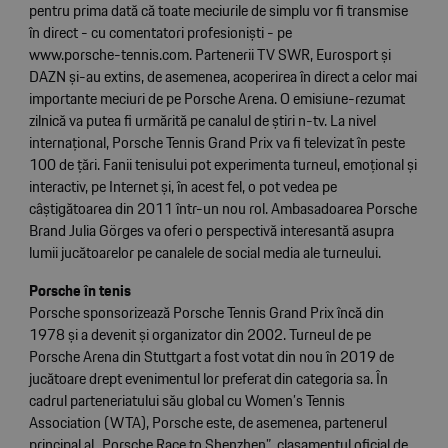
pentru prima dată că toate meciurile de simplu vor fi transmise
în direct - cu comentatori profesioniști - pe
www.porsche-tennis.com
. Partenerii TV SWR, Eurosport și
DAZN și-au extins, de asemenea, acoperirea în direct a celor mai
importante meciuri de pe Porsche Arena. O emisiune-rezumat
zilnică va putea fi urmărită pe canalul de știri n-tv. La nivel
internațional, Porsche Tennis Grand Prix va fi televizat în peste
100 de țări. Fanii tenisului pot experimenta turneul, emoțional și
interactiv, pe Internet și, în acest fel, o pot vedea pe
câștigătoarea din 2011 într-un nou rol. Ambasadoarea Porsche
Brand Julia Görges va oferi o perspectivă interesantă asupra
lumii jucătoarelor pe canalele de social media ale turneului.
Porsche în tenis
Porsche sponsorizează Porsche Tennis Grand Prix încă din
1978 și a devenit și organizator din 2002. Turneul de pe
Porsche Arena din Stuttgart a fost votat din nou în 2019 de
jucătoare drept evenimentul lor preferat din categoria sa. În
cadrul parteneriatului său global cu Women’s Tennis
Association (WTA), Porsche este, de asemenea, partenerul
principal al „Porsche Race to Shenzhen”, clasamentul oficial de