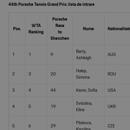
44th Porsche Tennis Grand Prix: lista de intrare
Porsche
WTA
Race
Pos.
Nume
Nationalitat
Ranking
to
Shenzhen
Barty,
1
1
9
AUS
Ashleigh
Halep,
2
3
20
ROU
Simona
3
4
44
Kenin, Sofia
USA
Svitolina,
4
5
19
UKR
Elina
Pliskova,
5
6
29
CZE
Karolina