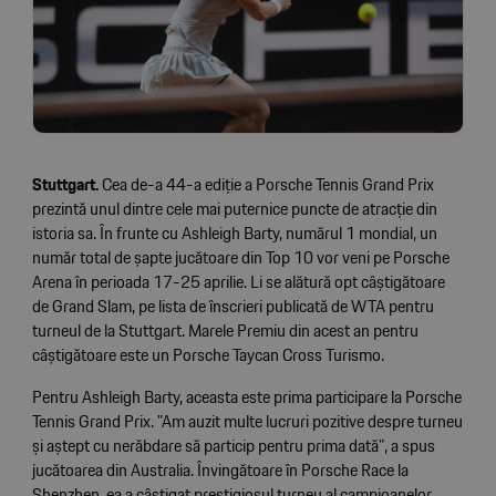
Stuttgart.
Cea de-a 44-a ediție a Porsche Tennis Grand Prix
prezintă unul dintre cele mai puternice puncte de atracție din
istoria sa. În frunte cu Ashleigh Barty, numărul 1 mondial, un
număr total de șapte jucătoare din Top 10 vor veni pe Porsche
Arena în perioada 17-25 aprilie. Li se alătură opt câștigătoare
de Grand Slam, pe lista de înscrieri publicată de WTA pentru
turneul de la Stuttgart. Marele Premiu din acest an pentru
câștigătoare este un Porsche Taycan Cross Turismo.
Pentru Ashleigh Barty, aceasta este prima participare la Porsche
Tennis Grand Prix. "Am auzit multe lucruri pozitive despre turneu
și aștept cu nerăbdare să particip pentru prima dată", a spus
jucătoarea din Australia. Învingătoare în Porsche Race la
Shenzhen, ea a câștigat prestigiosul turneu al campioanelor