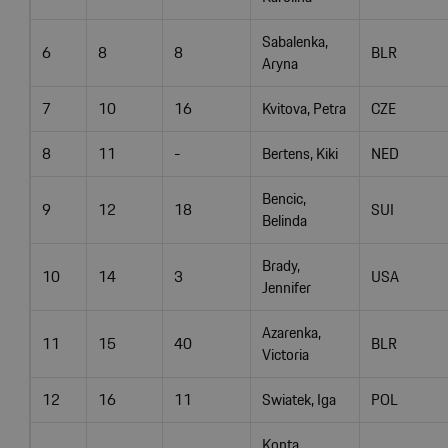
Sabalenka,
6
8
8
BLR
Aryna
7
10
16
Kvitova, Petra
CZE
8
11
-
Bertens, Kiki
NED
Bencic,
9
12
18
SUI
Belinda
Brady,
10
14
3
USA
Jennifer
Azarenka,
11
15
40
BLR
Victoria
12
16
11
Swiatek, Iga
POL
Konta,