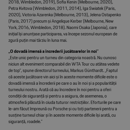
2018, Wimbledon, 2019), Sofia Kenin (Melbourne, 2020),
Petra Kvitova (Wimbledon, 2011, 2014), Iga Swiatek (Paris,
2020), Victoria Azarenka (Melbourne, 2013), Jelena Ostapenko
(Paris, 2017) precum și Angelique Kerber (Melbourne, New
York, 2016, Wimbledon, 2018). Naomi Osaka (Japonia), care
inițial își anunțase participarea, va începe sezonul european de
zgură puțin mai târziu în luna mai.
„O dovadă imensă a încrederii jucătoarelor în noi”
„Este unic pentru un turneu din categoria noastră. Nu cunosc
niciun alt eveniment comparabil din WTA Tour cu atâtea vedete
de top”, spune directorul turneului, Markus Günthardt. „Faptul
că aceste jucătoare vin aici și în aceste momente dificile este o
dovadă imensă a încrederii pe care o au în noi și a popularității
turneului nostru. Arată că au încredere în noi pentru a oferi
condiții de siguranță și pentru a asigura, de asemenea, o
atmosferă plăcută în ciuda tuturor restricțiilor. Eforturile pe care
le-am făcut împreună cu Porsche și cu toți partenerii pentru a
susține turneul chiar și în aceste momente dificile își arată, cu
siguranță, roadele.”