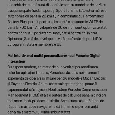
deosebit de redusă sunt disponibile pentru modelele de bază cu
tracțiune spate (sedan sport și Sport Turismo). Acestea măresc
autonomia cu până la 20 km și, în combinație cu Performance
Battery Plus, permit pentru prima dată o autonomie WLTP de
3
până la 700 km
. Anvelopele de 20 de inch sunt optimizate atât
pentru condusul pe distanțe lungi, cât și pentru cel în oraș.
Opțiunea „Gamă de anvelope de vară plus” este disponibilă în
Europa și în statele membre ale UE.
Mai intuitiv, mai multă personalizare: noul Porsche Digital
Interaction
Cu aspect modern, animație de bun venit și personalizarea
culorilor aplicației Themes, Porsche a deschis noi drumuri în
experiența de operare și afișare pentru modelele Macan Electric
și Cayenne Electric. Acum, acest salt generațional poate fi
experimentat și în Taycan. Noul sistem Porsche Communication
Management (PCM) oferă o putere de calcul de până la cinci ori
mai mare decât predecesorul său. Acest lucru asigură timpi de
răspuns mai rapizi, navigare fluidă în meniu și performanță
generală a sistemului vizibil îmbunătățită.