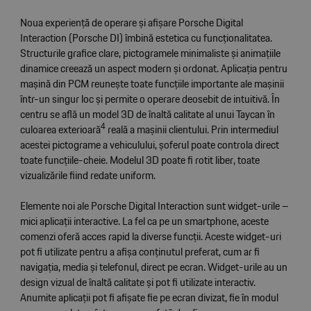
Noua experiență de operare și afișare Porsche Digital
Interaction (Porsche DI) îmbină estetica cu funcționalitatea.
Structurile grafice clare, pictogramele minimaliste și animațiile
dinamice creează un aspect modern și ordonat. Aplicația pentru
mașină din PCM reunește toate funcțiile importante ale mașinii
într-un singur loc și permite o operare deosebit de intuitivă. În
centru se află un model 3D de înaltă calitate al unui Taycan în
4
culoarea exterioară
reală a mașinii clientului. Prin intermediul
acestei pictograme a vehiculului, șoferul poate controla direct
toate funcțiile-cheie. Modelul 3D poate fi rotit liber, toate
vizualizările fiind redate uniform.
Elemente noi ale Porsche Digital Interaction sunt widget-urile –
mici aplicații interactive. La fel ca pe un smartphone, aceste
comenzi oferă acces rapid la diverse funcții. Aceste widget-uri
pot fi utilizate pentru a afișa conținutul preferat, cum ar fi
navigația, media și telefonul, direct pe ecran. Widget-urile au un
design vizual de înaltă calitate și pot fi utilizate interactiv.
Anumite aplicații pot fi afișate fie pe ecran divizat, fie în modul