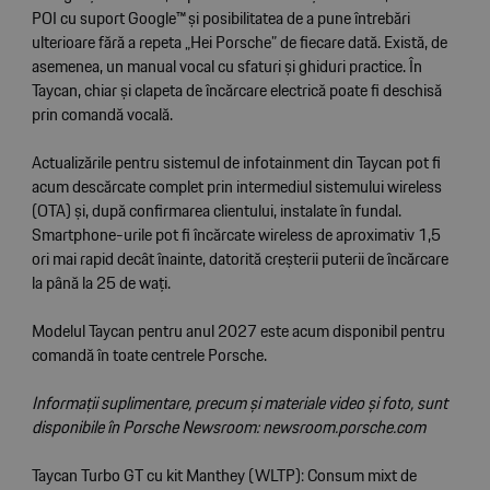
POI cu suport Google™ și posibilitatea de a pune întrebări
ulterioare fără a repeta „Hei Porsche” de fiecare dată. Există, de
asemenea, un manual vocal cu sfaturi și ghiduri practice. În
Taycan, chiar și clapeta de încărcare electrică poate fi deschisă
prin comandă vocală.
Actualizările pentru sistemul de infotainment din Taycan pot fi
acum descărcate complet prin intermediul sistemului wireless
(OTA) și, după confirmarea clientului, instalate în fundal.
Smartphone-urile pot fi încărcate wireless de aproximativ 1,5
ori mai rapid decât înainte, datorită creșterii puterii de încărcare
la până la 25 de wați.
Modelul Taycan pentru anul 2027 este acum disponibil pentru
comandă în toate centrele Porsche.
Informații suplimentare, precum și materiale video și foto, sunt
disponibile în Porsche Newsroom:
newsroom.porsche.com
Taycan Turbo GT cu kit Manthey (WLTP): Consum mixt de