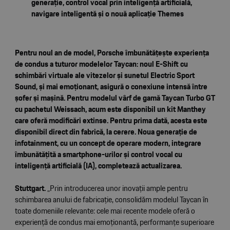
generație, control vocal prin inteligență artificială,
navigare inteligentă și o nouă aplicație Themes
Pentru noul an de model, Porsche îmbunătățește experiența
de condus a tuturor modelelor Taycan: noul E-Shift cu
schimbări virtuale ale vitezelor și sunetul Electric Sport
Sound, și mai emoționant, asigură o conexiune intensă între
șofer și mașină. Pentru modelul vârf de gamă Taycan Turbo GT
cu pachetul Weissach, acum este disponibil un kit Manthey
care oferă modificări extinse. Pentru prima dată, acesta este
disponibil direct din fabrică, la cerere. Noua generație de
infotainment, cu un concept de operare modern, integrare
îmbunătățită a smartphone-urilor și control vocal cu
inteligență artificială (IA), completează actualizarea.
Stuttgart.
„Prin introducerea unor inovații ample pentru
schimbarea anului de fabricație, consolidăm modelul Taycan în
toate domeniile relevante: cele mai recente modele oferă o
experiență de condus mai emoționantă, performanțe superioare