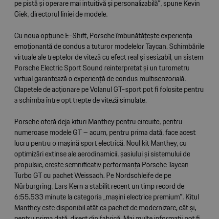
pe pistă și operare mai intuitivă și personalizabilă”, spune Kevin
Giek, directorul liniei de modele.
Cu noua opțiune E-Shift, Porsche îmbunătățește experiența
emoționantă de condus a tuturor modelelor Taycan. Schimbările
virtuale ale treptelor de viteză cu efect real și sesizabil, un sistem
Porsche Electric Sport Sound reinterpretat și un turometru
virtual garantează o experiență de condus multisenzorială.
Clapetele de acționare pe Volanul GT-sport pot fi folosite pentru
a schimba între opt trepte de viteză simulate.
Porsche oferă deja kituri Manthey pentru circuite, pentru
numeroase modele GT – acum, pentru prima dată, face acest
lucru pentru o mașină sport electrică. Noul kit Manthey, cu
optimizări extinse ale aerodinamicii, șasiului și sistemului de
propulsie, crește semnificativ performanța Porsche Taycan
Turbo GT cu pachet Weissach. Pe Nordschleife de pe
Nürburgring, Lars Kern a stabilit recent un timp record de
6:55.533 minute la categoria „mașini electrice premium”. Kitul
Manthey este disponibil atât ca pachet de modernizare, cât și,
pentru prima dată, direct din fabrică. Mai multe informații pot fi