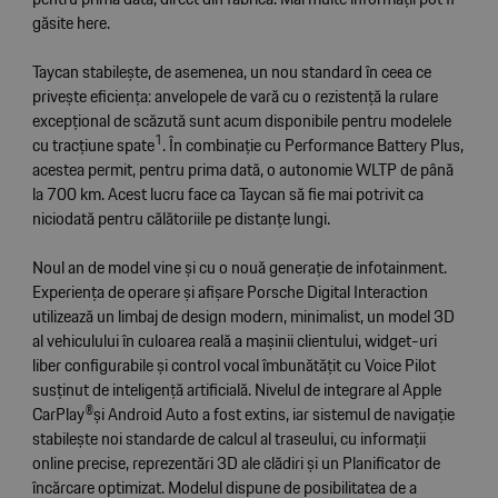
găsite
here
.
Taycan stabilește, de asemenea, un nou standard în ceea ce
privește eficiența: anvelopele de vară cu o rezistență la rulare
excepțional de scăzută sunt acum disponibile pentru modelele
1
cu tracțiune spate
. În combinație cu Performance Battery Plus,
acestea permit, pentru prima dată, o autonomie WLTP de până
la 700 km. Acest lucru face ca Taycan să fie mai potrivit ca
niciodată pentru călătoriile pe distanțe lungi.
Noul an de model vine și cu o nouă generație de infotainment.
Experiența de operare și afișare Porsche Digital Interaction
utilizează un limbaj de design modern, minimalist, un model 3D
al vehiculului în culoarea reală a mașinii clientului, widget-uri
liber configurabile și control vocal îmbunătățit cu Voice Pilot
susținut de inteligență artificială. Nivelul de integrare al Apple
CarPlay®și Android Auto a fost extins, iar sistemul de navigație
stabilește noi standarde de calcul al traseului, cu informații
online precise, reprezentări 3D ale clădiri și un Planificator de
încărcare optimizat. Modelul dispune de posibilitatea de a