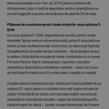
efectua actualizări over-the-air (OTA) pentru sistemul de
infotainment, plus o tavă de depozitare pentru smartphone cu
un inel magnetic și putere de încărcare de până la 25 de wați.
Plăcerea de a conduce pentru toate simțurile: noua opțiune E-
Shift
Cu noua opțiune E-Shift, experiența de condus pentru toate
modelele Taycan este și mai emoționantă, poate fi savurată mai
intens și este multisenzorială. Acest lucru se datorează faptului
că apelează la mai multe simțuri simultan - de la atingere și auz,
la vedere. Schimbările virtuale de viteze, combinate cu un sunet
Porsche Electric Sport reinterpretat, transmit o senzație
autentică și dinamică la schimbarea vitezelor - exact ca și cum
ați retrăi performanța unui Porsche clasic, treaptă cu treaptă.
Ca alternativă la modul automat, șoferii pot folosi padelele de pe
volanul GT-sport pentru a schimba între opt trepte virtuale de
viteză. Schimbările de viteze sunt simulate realist: smuciturile
sesizabile la schimbarea vitezelor, cuplul de rezistență specific
fiecărei trepte de viteză – similar comportamentului de frânare