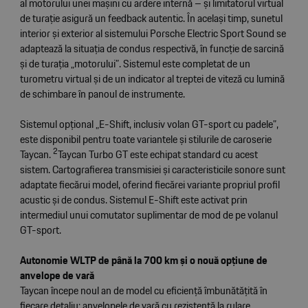
al motorului unei mașini cu ardere internă – și limitatorul virtual
de turație asigură un feedback autentic. În același timp, sunetul
interior și exterior al sistemului Porsche Electric Sport Sound se
adaptează la situația de condus respectivă, în funcție de sarcină
și de turația „motorului”. Sistemul este completat de un
turometru virtual și de un indicator al treptei de viteză cu lumină
de schimbare în panoul de instrumente.
Sistemul opțional „E-Shift, inclusiv volan GT-sport cu padele”,
este disponibil pentru toate variantele și stilurile de caroserie
2
Taycan.
Taycan Turbo GT este echipat standard cu acest
sistem. Cartografierea transmisiei și caracteristicile sonore sunt
adaptate fiecărui model, oferind fiecărei variante propriul profil
acustic și de condus. Sistemul E-Shift este activat prin
intermediul unui comutator suplimentar de mod de pe volanul
GT-sport.
Autonomie WLTP de până la 700 km și o nouă opțiune de
anvelope de vară
Taycan începe noul an de model cu eficiență îmbunătățită în
fiecare detaliu: anvelopele de vară cu rezistență la rulare