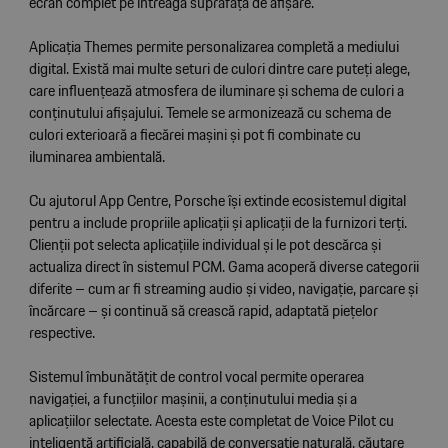
ecran complet pe întreaga suprafață de afișare.
Aplicația Themes permite personalizarea completă a mediului
digital. Există mai multe seturi de culori dintre care puteți alege,
care influențează atmosfera de iluminare și schema de culori a
conținutului afișajului. Temele se armonizează cu schema de
culori exterioară a fiecărei mașini și pot fi combinate cu
iluminarea ambientală.
Cu ajutorul App Centre, Porsche își extinde ecosistemul digital
pentru a include propriile aplicații și aplicații de la furnizori terți.
Clienții pot selecta aplicațiile individual și le pot descărca și
actualiza direct în sistemul PCM. Gama acoperă diverse categorii
diferite – cum ar fi streaming audio și video, navigație, parcare și
încărcare – și continuă să crească rapid, adaptată piețelor
respective.
Sistemul îmbunătățit de control vocal permite operarea
navigației, a funcțiilor mașinii, a conținutului media și a
aplicațiilor selectate. Acesta este completat de Voice Pilot cu
inteligență artificială, capabilă de conversație naturală, căutare