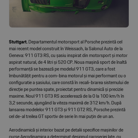
Stuttgart.
Departamentul motorsport al Porsche prezintă cel
mai recent model construit în Weissach, la Salonul Auto de la
Geneva: 911 GT3 RS, cu șasiu inspirat din motorsport și motor
aspirat natural, de 4 litri și 520 CP. Noua mașină sport de înaltă
performanță se bazează pe modelul 911 GT3, care a fost
îmbunătățit pentru a com-bina motorul și mai performant cu o
configuratie a șasiului, care constã în recali-brarea sistemului de
direcție pe puntea spate, proiectat pentru dinamicã și precizie
maxime. Noul 911 GT3 RS accelerează de la 0 la 100 km/h în
3,2 secunde, ajungând la viteza maximă de 312 km/h. După
lansarea modelelor 911 GT3 și 911 GT2 RS, Porsche prezintă
cel de-al treilea GT sportiv de serie în mai puțin de un an.
Aerodinamică și interior bazat pe detalii specifice mașinilor de
curse Aerodinamica a determinat designul caroseriei late, cu