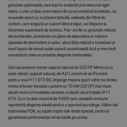
greutate optimizată, care iese în evidență prin eleronul rigid
clasic. Look-ul tipic unei mașini de curse continuă la interior, cu
scaunele sport cu susținere laterală, realizate din fibră de
carbon, care asigură un suport lateral sigur, ca răspuns la
dinamica superioară de condus. Pan-ourile cu greutate redusă
ale portierelor, prevăzute cu plase de depozitare și mânere
speciale de deschidere a ușilor, absorbția redusă a sunetului și
noul hayon de construcție ușoară accentuează încă și mai mult
coerența în ceea ce privește alegerea materialelor.
Cel mai puternic motor aspirat natural de 520 CP Motorul cu
șase cilindri, aspirat natural, de 4,0 l, construit de Porsche
pentru noul 911 GT3 RS, împinge mașina sport către noi limite:
motorul boxer livrează o putere cu 15 kW (20 CP) mai mare
decât motorul modelului anterior și decât cel al fratelui 911
GT3. Cu o turație maximă de 9.000 rpm, această versiune
reprezintă alegerea ideală pentru o sportivă pursânge. Alături de
transmisia PDK, cu șapte trepte cali-brate special, motorul
garantează performanțe remarcabile pe șosea.