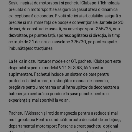
Șasiu inspirat de motorsport și pachetul Clubsport Tehnologia
preluată din motorsport se asigură că șasiul oferă o dinamică
ex-cepțională de condus. Pivoții sferici ai articulațiilor asigurã o
precizie și mai mare față de bucșele convenționale. Jantele de 20
de inci, de construcție ușoară, cu anvelope sport 265/35, nou
dezvoltate, pe puntea față, sporesc agilitatea și direcția, în timp
ce roțile de 21 de inci, cu anvelope 325/30, pe puntea spate,
îmbunătățesc tracțiunea.
La fel ca în cazul tuturor modelelor GT, pachetul Clubsport este
disponibil și pentru modelul 911 GT3 RS, fără costuri
suplimentare. Pachetul include un sistem de bare pentru
protectia la răsturnare, un stingãtor manual de incendiu,
pregătire pentru montarea unui întrerupător de deconectare a
bateriei și o centurã cu prindere în șase puncte, pentru o
experiență și mai sportivă la volan.
Pachetul Weissach și roți de magneziu pentru a reduce și mai
mult greutatea Pentru conducătorii auto deosebit de ambițioși,
departamentul motorsport Porsche a creat pachetul opțional