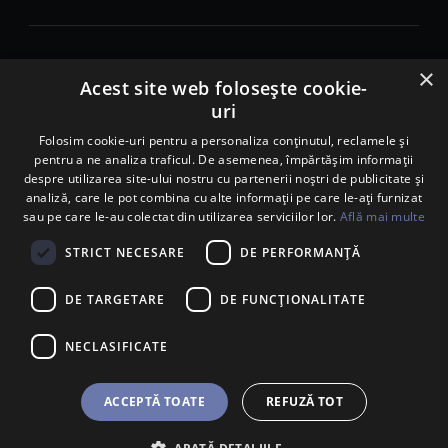
×
© 2026. Porsche Inter Auto Romania. Toate drepturile rezervate.
Acest site web folosește cookie-
uri
Porsche Inter Auto Romania SRL
Folosim cookie-uri pentru a personaliza conținutul, reclamele și
RO22188461 J2007002067233
pentru a ne analiza traficul. De asemenea, împărtășim informații
B-dul Pipera, nr. 2, Sala 1, Etaj 2, Voluntari, jud.Ilfov - sediu
despre utilizarea site-ului nostru cu partenerii noștri de publicitate și
social
analiză, care le pot combina cu alte informații pe care le-ați furnizat
B-dul Pipera, nr. 1/X, Centrul Porsche București – PCB,
sau pe care le-au colectat din utilizarea serviciilor lor.
Află mai multe
Voluntari, jud. Ilfov – punct de lucru
Calea Lugojului, nr. 136, loc. Ghiroda, jud. Timiș – punct de
STRICT NECESARE
DE PERFORMANȚĂ
lucru Timișoara
DE TARGETARE
DE FUNCŢIONALITATE
NECLASIFICATE
ACCEPTĂ TOATE
REFUZĂ TOT