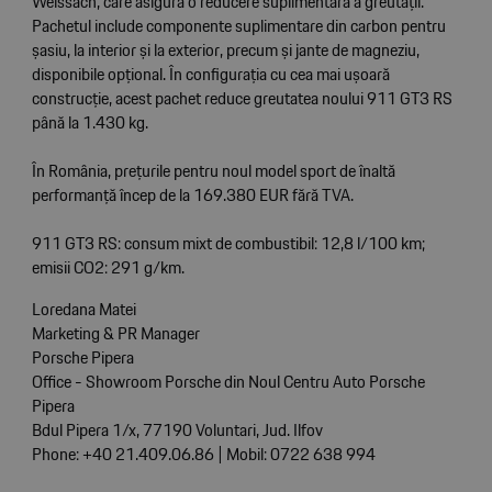
Weissach, care asigură o reducere suplimentară a greutății.
Pachetul include componente suplimentare din carbon pentru
șasiu, la interior și la exterior, precum și jante de magneziu,
disponibile opțional. În configurația cu cea mai ușoară
construcție, acest pachet reduce greutatea noului 911 GT3 RS
până la 1.430 kg.
În România, prețurile pentru noul model sport de înaltă
performanță încep de la 169.380 EUR fără TVA.
911 GT3 RS: consum mixt de combustibil: 12,8 l/100 km;
emisii CO2: 291 g/km.
Loredana Matei
Marketing & PR Manager
Porsche Pipera
Office - Showroom Porsche din Noul Centru Auto Porsche
Pipera
Bdul Pipera 1/x, 77190 Voluntari, Jud. Ilfov
Phone: +40 21.409.06.86 | Mobil: 0722 638 994