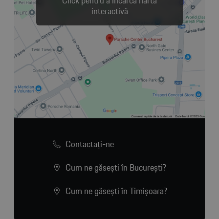
Click pentru a încărca harta
interactivă
Contactaţi-ne
Cum ne găsești în București?
Cum ne găsești în Timișoara?