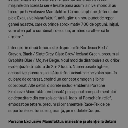
mașinile din această serie livrate până acum la nivel mondial au
trecut pe la Exclusive Manufaktur. Cu noua opțiune „Interior din
piele Exclusive Manufaktur”, adăugăm un nou punct de reper
gamei noastre, care cuprinde aproximativ 700 de opțiuni. Inițial,
vom oferi patru combinații de culori, urmând ca altele să le
urmeze.”
Interiorul în două tonuri este disponibil în Bordeaux Red /
Crayon, Black / Slate Grey, Slate Grey/ Iceland Green, precum și
Graphite Blue / Mojave Beige. Noul mod de distribuire a culorilor
evidențiază structura de 2 + 2 locuri. Numeroasele tighele
decorative, precum și cusăturile încrucișate de pe volan sunt în
culoare de contrast, creând un concept omogen și bine
coordonat. Alte detalii discrete includ emblema Porsche
Exclusive Manufaktur embosată pe capacul compartimentului
de depozitare din consola centrală, logo-ul Porsche în relief,
embosat pe tetiere, precum și ornamentele Race-Tex de pe
suporturile centurii de siguranță, pe modelele Coupé.
Porsche Exclusive Manufaktur: măiestrie și atenție la detalii