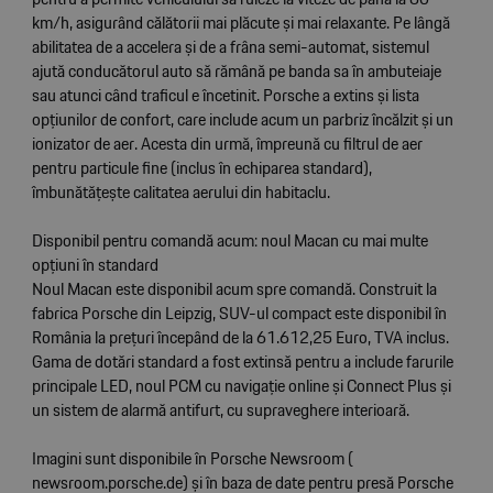
km/h, asigurând călătorii mai plăcute și mai relaxante. Pe lângă
abilitatea de a accelera și de a frâna semi-automat, sistemul
ajută conducătorul auto să rămână pe banda sa în ambuteiaje
sau atunci când traficul e încetinit. Porsche a extins și lista
opțiunilor de confort, care include acum un parbriz încălzit și un
ionizator de aer. Acesta din urmă, împreună cu filtrul de aer
pentru particule fine (inclus în echiparea standard),
îmbunătățește calitatea aerului din habitaclu.
Disponibil pentru comandă acum: noul Macan cu mai multe
opțiuni în standard
Noul Macan este disponibil acum spre comandă. Construit la
fabrica Porsche din Leipzig, SUV-ul compact este disponibil în
România la prețuri începând de la 61.612,25 Euro, TVA inclus.
Gama de dotări standard a fost extinsă pentru a include farurile
principale LED, noul PCM cu navigație online și Connect Plus și
un sistem de alarmă antifurt, cu supraveghere interioară.
Imagini sunt disponibile în Porsche Newsroom (
newsroom.porsche.de
) și în baza de date pentru presă Porsche