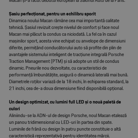
Macan și-a făcut debutul european la Salonul Auto de la Paris.
Șasiu perfecționat, pentru un echilibru sporit
Dinamica noului Macan rămâne cea mai importantă calitate
tehnică. Șasiul revizuit crește nivelul de confort și face noul
Macan mai plăcut la condus ca niciodată. La fel ca în cazul
mașinilor sport, acesta vine echipat cu anvelope de dimensiuni
diferite, permițând conducătorului auto să profite din plin de
avantajele sistemului inteligent de tracțiune integrală Porsche
Traction Management (PTM) și să adopte un stil de condus
dinamic. Pneurile nou dezvoltate, cu caracteristici de
performanță îmbunătățite, asigură o dinamică laterală mai bună.
Diametrele roților variază de la 18 inchi, în echiparea standard, la
21 inchi, cea de-a doua dimensiune fiind disponibilă opțional.
Un design optimizat, cu lumini full LED și o nouă paletă de
culori
Aliniindu-se la ADN-ul de design Porsche, noul Macan etalează
un panou tridimensional cu LED-uri în partea din spate.
Luminile de frână cu design în patru puncte constituie o altă
caracteristică reprezentativă pentru identitatea mărcii.