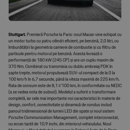
Stuttgart.
Premieră Porsche la Paris: noul Macan vine echipat cu
un motor turbo cu patru cilindri eficient, pe benzină, 2,0 litri, cu
îmbunătățiri la geometria camerei de combustie și cu filtru de
particule pentru motorul pe benzină. Acesta livrează o
performanță de 180 kW (245 CP) și are un cuplu maxim de
370 Nm. Combinat cu transmisia cu dublu ambreiaj PDK în
șapte trepte, motorul propulsează SUV-ul compact de la 0 la
100 km/h în 6,7 secunde, până la viteza maximă de 225 km/h.
Rata de consum este de 8,1 l/100 km, în conformitate cu NEDC
(a se vedea nota de subsol). Modelul a suferit o transformare
completă, iar cele mai importante noi caracteristici în materie de
design, confort, conectivitate și dinamică de condus includ
panoul tridimensional de lumini LED din spate și noul sistem
Porsche Communication Management, complet interconectat,
cu ecran tactil de 10,9 inchi, din interiorul vehiculului. Noul