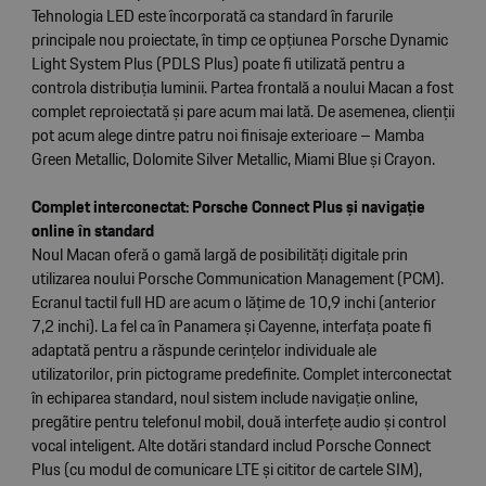
Tehnologia LED este încorporată ca standard în farurile
principale nou proiectate, în timp ce opțiunea Porsche Dynamic
Light System Plus (PDLS Plus) poate fi utilizată pentru a
controla distribuția luminii. Partea frontală a noului Macan a fost
complet reproiectată și pare acum mai lată. De asemenea, clienții
pot acum alege dintre patru noi finisaje exterioare – Mamba
Green Metallic, Dolomite Silver Metallic, Miami Blue și Crayon.
Complet interconectat: Porsche Connect Plus și navigație
online în standard
Noul Macan oferă o gamă largă de posibilități digitale prin
utilizarea noului Porsche Communication Management (PCM).
Ecranul tactil full HD are acum o lățime de 10,9 inchi (anterior
7,2 inchi). La fel ca în Panamera și Cayenne, interfața poate fi
adaptată pentru a răspunde cerințelor individuale ale
utilizatorilor, prin pictograme predefinite. Complet interconectat
în echiparea standard, noul sistem include navigație online,
pregãtire pentru telefonul mobil, două interfețe audio și control
vocal inteligent. Alte dotări standard includ Porsche Connect
Plus (cu modul de comunicare LTE și cititor de cartele SIM),