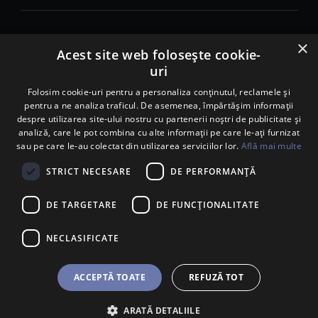
×
© 2026. Porsche Inter Auto Romania. Toate drepturile rezervate.
Acest site web folosește cookie-
uri
Porsche Inter Auto Romania SRL
RO22188461 J2007002067233
Folosim cookie-uri pentru a personaliza conținutul, reclamele și
pentru a ne analiza traficul. De asemenea, împărtășim informații
B-dul Pipera, nr. 2, Sala 1, Etaj 2, Voluntari, jud.Ilfov - sediu
despre utilizarea site-ului nostru cu partenerii noștri de publicitate și
social
analiză, care le pot combina cu alte informații pe care le-ați furnizat
B-dul Pipera, nr. 1/X, Centrul Porsche București – PCB,
sau pe care le-au colectat din utilizarea serviciilor lor.
Află mai multe
Voluntari, jud. Ilfov – punct de lucru
Calea Lugojului, nr. 136, loc. Ghiroda, jud. Timiș – punct de
STRICT NECESARE
DE PERFORMANȚĂ
lucru Timișoara
DE TARGETARE
DE FUNCŢIONALITATE
NECLASIFICATE
ACCEPTĂ TOATE
REFUZĂ TOT
ARATĂ DETALIILE