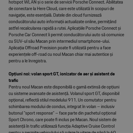
hotspot WLAN și o serie de servicii Porsche Connect. Abilitatea
de conectare la Here Cloud, care este utilizată în scopuri de
navigație, este esențială. Datele din cloud furnizează
conducătorului auto informații actualizate online, permițând
astfel recalcularea rapidă a rutei. Aplicațiile Porsche Connect și
Porsche Car Connect îi permit conducătorului auto să comunice
cu SUV-ul său Macan prin intermediul smartphone-ului.
Aplicația Offroad Precision poate fi utilizată pentru a face
experiențele off-road cu noul Macan chiar mai autentice și
pentru a le înregistra.
Opțiuni noi: volan sport GT, ionizator de aer și asistent de
trafic
Pentru noul Macan este disponibilă o gamă extinsă de opțiuni
cu sisteme avansate de asistență. Volanul sport GT, disponibil
opțional, reflectă stilul modelului 911. Un comutator pentru
schimbarea modului de condus, integrat în volan – inclusiv
butonul ”sport response” – face parte din pachetul opțional
Sport Chrono, care poate fi inclus pe Macan. Noul sistem de
asistență în trafic utilizează funcția Adaptive Cruise Control
pentru a permite vehiculului să ruleze la viteze de până la 60