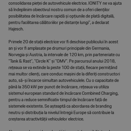
consolidarea pieței de autovehicule electrice. IONITY ne va ajuta
să îndeplinim obiectivul nostru comun de a oferi clienților
posibilitatea de încărcare rapidă și opțiunile de plată digitală,
pentru facilitarea călătoriilor pe distanțe lungi”, a declarat
Hajesch.
Primele 20 de stații electrice vor fi deschise publicului în acest
an și vor fi amplasate pe drumuri principale din Germania,
Norvegia și Austria, la intervale de 120 km, prin parteneriate cu
”Tank & Rast”, ”Circle K” și ”OMV”. Pe parcursul anului 2018,
rețeaua se va extinde la peste 100 de stații, fiecare permițând
mai multor clienți, care conduc mașini de la diferiți constructori
auto, să-și încarce simultan autovehiculele. Cu o capacitate de
până la 350 kW per punct de încărcare, rețeaua va utiliza
sistemul european standard de încărcare Combined Charging,
pentru a reduce semnificativ timpul de încărcare față de
sistemele existente. Se așteaptă ca abordarea de branding
neutru și distribuția la nivelul întregii Europe să contribuie la
creșterea atractivității vehiculelor electrice.