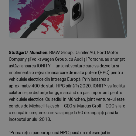
Stuttgart/
München.
BMW Group, Daimler AG, Ford Motor
Company și Volkswagen Group, cu Audi și Porsche, au anunțat
astăzi lansarea IONITY – un joint venture care va dezvolta și
implementa o rețea de încărcare de înaltă putere (HPC) pentru
vehiculele electrice din întreaga Europă. Prin lansarea a
aproximativ 400 de stații HPC până în 2020, IONITY va facilita
călătoriile pe distanțe lungi, marcând un pas important pentru
vehiculele electrice. Cu sediul în München, joint venture-ul este
condus de Michael Hajesch – CEO și Marcus Groll – COO și are
o echipă în creștere, care va ajunge la 50 de angajați până la
începutul anului 2018.
”Prima rețea paneuropeană HPC joacă un rol esențial în