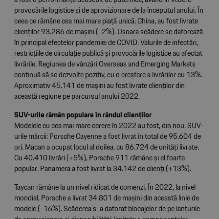
provocările logistice și de aprovizionare de la începutul anului. În
ceea ce rămâne cea mai mare piață unică, China, au fost livrate
clienților 93.286 de mașini (-2%). Ușoara scădere se datorează
în principal efectelor pandemiei de COVID. Valurile de infectări,
restricțiile de circulație publică și provocările logistice au afectat
livrările. Regiunea de vânzări Overseas and Emerging Markets
continuă să se dezvolte pozitiv, cu o creștere a livrărilor cu 13%.
Aproximativ 45.141 de mașini au fost livrate clienților din
această regiune pe parcursul anului 2022.
SUV-urile rămân populare în rândul clienților
Modelele cu cea mai mare cerere în 2022 au fost, din nou, SUV-
urile mărcii: Porsche Cayenne a fost livrat în total de 95.604 de
ori. Macan a ocupat locul al doilea, cu 86.724 de unități livrate.
Cu 40.410 livrări (+5%), Porsche 911 rămâne și el foarte
popular. Panamera a fost livrat la 34.142 de clienți (+13%).
Taycan rămâne la un nivel ridicat de comenzi. În 2022, la nivel
mondial, Porsche a livrat 34.801 de mașini din această linie de
modele (-16%). Scăderea s-a datorat blocajelor de pe lanțurile