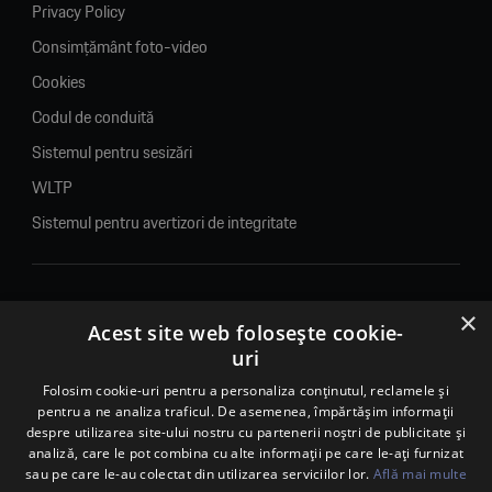
Privacy Policy
Consimțământ foto-video
Cookies
Codul de conduită
Sistemul pentru sesizări
WLTP
Sistemul pentru avertizori de integritate
×
© 2026. Porsche Inter Auto Romania. Toate drepturile rezervate.
Acest site web folosește cookie-
uri
Porsche Inter Auto Romania SRL
RO22188461 J2007002067233
Folosim cookie-uri pentru a personaliza conținutul, reclamele și
pentru a ne analiza traficul. De asemenea, împărtășim informații
B-dul Pipera, nr. 2, Sala 1, Etaj 2, Voluntari, jud.Ilfov - sediu
despre utilizarea site-ului nostru cu partenerii noștri de publicitate și
social
analiză, care le pot combina cu alte informații pe care le-ați furnizat
B-dul Pipera, nr. 1/X, Centrul Porsche București – PCB,
sau pe care le-au colectat din utilizarea serviciilor lor.
Află mai multe
Voluntari, jud. Ilfov – punct de lucru