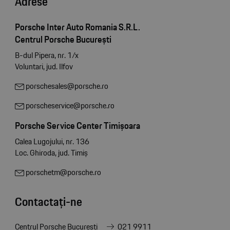
Adrese
Porsche Inter Auto Romania S.R.L.
Centrul Porsche București
B-dul Pipera, nr. 1/x
Voluntari, jud. Ilfov
porschesales@porsche.ro
porscheservice@porsche.ro
Porsche Service Center Timișoara
Calea Lugojului, nr. 136
Loc. Ghiroda, jud. Timiș
porschetm@porsche.ro
Contactați-ne
Centrul Porsche București
021 9911