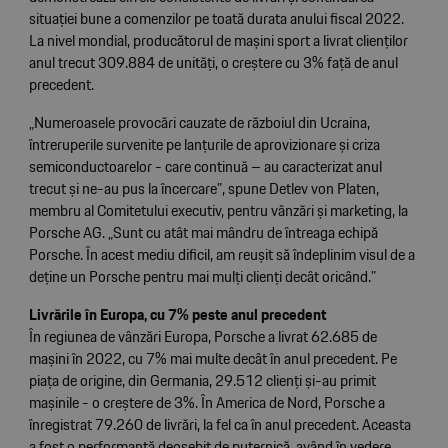
situației bune a comenzilor pe toată durata anului fiscal 2022.
La nivel mondial, producătorul de mașini sport a livrat clienților
anul trecut 309.884 de unități, o creștere cu 3% față de anul
precedent.
„Numeroasele provocări cauzate de războiul din Ucraina,
întreruperile survenite pe lanțurile de aprovizionare și criza
semiconductoarelor - care continuă – au caracterizat anul
trecut și ne-au pus la încercare”, spune Detlev von Platen,
membru al Comitetului executiv, pentru vânzări și marketing, la
Porsche AG. „Sunt cu atât mai mândru de întreaga echipă
Porsche. În acest mediu dificil, am reușit să îndeplinim visul de a
deține un Porsche pentru mai mulți clienți decât oricând.”
Livrările în Europa, cu 7% peste anul precedent
În regiunea de vânzări Europa, Porsche a livrat 62.685 de
mașini în 2022, cu 7% mai multe decât în anul precedent. Pe
piața de origine, din Germania, 29.512 clienți și-au primit
mașinile - o creștere de 3%. În America de Nord, Porsche a
înregistrat 79.260 de livrări, la fel ca în anul precedent. Aceasta
a fost o performanță deosebit de puternică, având în vedere