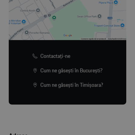
Contactaţi-ne
Cum ne găsești în București?
Cum ne găsești în Timișoara?