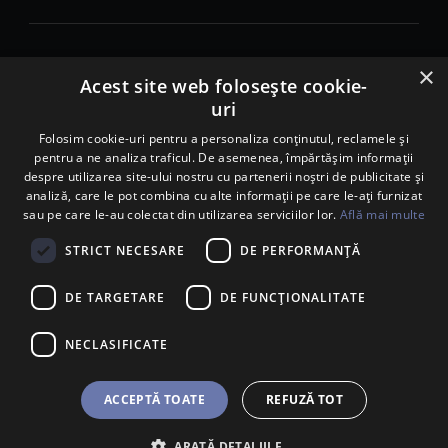
×
© 2026. Porsche Inter Auto Romania. Toate drepturile rezervate.
Acest site web folosește cookie-
uri
Porsche Inter Auto Romania SRL
RO22188461 J2007002067233
Folosim cookie-uri pentru a personaliza conținutul, reclamele și
pentru a ne analiza traficul. De asemenea, împărtășim informații
B-dul Pipera, nr. 2, Sala 1, Etaj 2, Voluntari, jud.Ilfov - sediu
despre utilizarea site-ului nostru cu partenerii noștri de publicitate și
social
analiză, care le pot combina cu alte informații pe care le-ați furnizat
B-dul Pipera, nr. 1/X, Centrul Porsche București – PCB,
sau pe care le-au colectat din utilizarea serviciilor lor.
Află mai multe
Voluntari, jud. Ilfov – punct de lucru
Calea Lugojului, nr. 136, loc. Ghiroda, jud. Timiș – punct de
STRICT NECESARE
DE PERFORMANȚĂ
lucru Timișoara
DE TARGETARE
DE FUNCŢIONALITATE
NECLASIFICATE
ACCEPTĂ TOATE
REFUZĂ TOT
ARATĂ DETALIILE