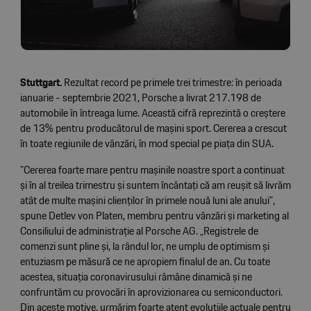
Stuttgart.
Rezultat record pe primele trei trimestre: în perioada
ianuarie - septembrie 2021, Porsche a livrat 217.198 de
automobile în întreaga lume. Această cifră reprezintă o creștere
de 13% pentru producătorul de mașini sport. Cererea a crescut
în toate regiunile de vânzări, în mod special pe piața din SUA.
"Cererea foarte mare pentru mașinile noastre sport a continuat
și în al treilea trimestru și suntem încântați că am reușit să livrăm
atât de multe mașini clienților în primele nouă luni ale anului",
spune Detlev von Platen, membru pentru vânzări și marketing al
Consiliului de administrație al Porsche AG. „Registrele de
comenzi sunt pline și, la rândul lor, ne umplu de optimism și
entuziasm pe măsură ce ne apropiem finalul de an. Cu toate
acestea, situația coronavirusului rămâne dinamică și ne
confruntăm cu provocări în aprovizionarea cu semiconductori.
Din aceste motive, urmărim foarte atent evoluțiile actuale pentru