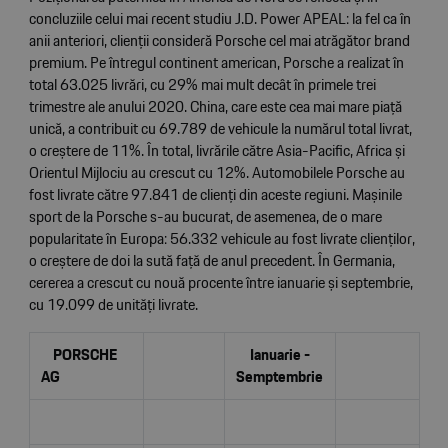
concluziile celui mai recent studiu J.D. Power APEAL: la fel ca în
anii anteriori, clienții consideră Porsche cel mai atrăgător brand
premium. Pe întregul continent american, Porsche a realizat în
total 63.025 livrări, cu 29% mai mult decât în primele trei
trimestre ale anului 2020. China, care este cea mai mare piață
unică, a contribuit cu 69.789 de vehicule la numărul total livrat,
o creștere de 11%. În total, livrările către Asia-Pacific, Africa și
Orientul Mijlociu au crescut cu 12%. Automobilele Porsche au
fost livrate către 97.841 de clienți din aceste regiuni. Mașinile
sport de la Porsche s-au bucurat, de asemenea, de o mare
popularitate în Europa: 56.332 vehicule au fost livrate clienților,
o creștere de doi la sută față de anul precedent. În Germania,
cererea a crescut cu nouă procente între ianuarie și septembrie,
cu 19.099 de unități livrate.
PORSCHE
Ianuarie -
AG
Semptembrie