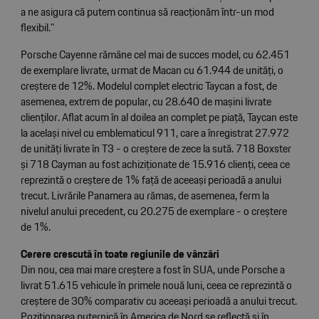
a ne asigura că putem continua să reacționăm într-un mod
flexibil.”
Porsche Cayenne rămâne cel mai de succes model, cu 62.451
de exemplare livrate, urmat de Macan cu 61.944 de unități, o
creștere de 12%. Modelul complet electric Taycan a fost, de
asemenea, extrem de popular, cu 28.640 de mașini livrate
clienților. Aflat acum în al doilea an complet pe piață, Taycan este
la același nivel cu emblematicul 911, care a înregistrat 27.972
de unități livrate în T3 - o creștere de zece la sută. 718 Boxster
și 718 Cayman au fost achiziționate de 15.916 clienți, ceea ce
reprezintă o creștere de 1% față de aceeași perioadă a anului
trecut. Livrările Panamera au rămas, de asemenea, ferm la
nivelul anului precedent, cu 20.275 de exemplare - o creștere
de 1%.
Cerere crescută în toate regiunile de vânzări
Din nou, cea mai mare creștere a fost în SUA, unde Porsche a
livrat 51.615 vehicule în primele nouă luni, ceea ce reprezintă o
creștere de 30% comparativ cu aceeași perioadă a anului trecut.
Poziționarea puternică în America de Nord se reflectă și în