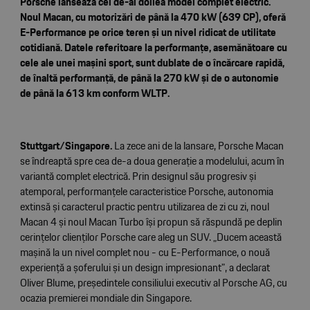
Porsche lansează cel de-al doilea model complet electric.
Noul Macan, cu motorizări de până la 470 kW (639 CP), oferă
E-Performance pe orice teren și un nivel ridicat de utilitate
cotidiană. Datele referitoare la performanțe, asemănătoare cu
cele ale unei mașini sport, sunt dublate de o încărcare rapidă,
de înaltă performanță, de până la 270 kW și de o autonomie
de până la 613 km conform WLTP.
Stuttgart/Singapore.
La zece ani de la lansare, Porsche Macan
se îndreaptă spre cea de-a doua generație a modelului, acum în
variantă complet electrică. Prin designul său progresiv și
atemporal, performanțele caracteristice Porsche, autonomia
extinsă și caracterul practic pentru utilizarea de zi cu zi, noul
Macan 4 și noul Macan Turbo își propun să răspundă pe deplin
cerințelor clienților Porsche care aleg un SUV. „Ducem această
mașină la un nivel complet nou - cu E-Performance, o nouă
experiență a șoferului și un design impresionant", a declarat
Oliver Blume, președintele consiliului executiv al Porsche AG, cu
ocazia premierei mondiale din Singapore.