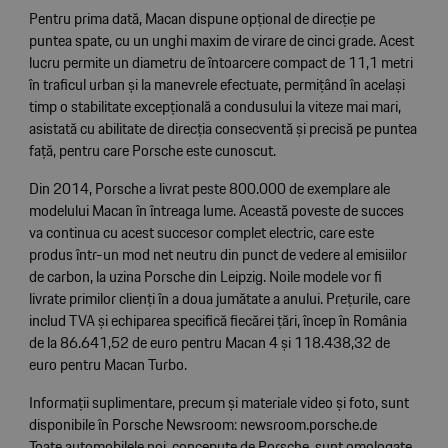
Pentru prima dată, Macan dispune opțional de direcție pe
puntea spate, cu un unghi maxim de virare de cinci grade. Acest
lucru permite un diametru de întoarcere compact de 11,1 metri
în traficul urban și la manevrele efectuate, permițând în același
timp o stabilitate excepțională a condusului la viteze mai mari,
asistată cu abilitate de direcția consecventă și precisă pe puntea
față, pentru care Porsche este cunoscut.
Din 2014, Porsche a livrat peste 800.000 de exemplare ale
modelului Macan în întreaga lume. Această poveste de succes
va continua cu acest succesor complet electric, care este
produs într-un mod net neutru din punct de vedere al emisiilor
de carbon, la uzina Porsche din Leipzig. Noile modele vor fi
livrate primilor clienți în a doua jumătate a anului. Prețurile, care
includ TVA și echiparea specifică fiecărei țări, încep în România
de la 86.641,52 de euro pentru Macan 4 și 118.438,32 de
euro pentru Macan Turbo.
Informații suplimentare, precum și materiale video și foto, sunt
disponibile în Porsche Newsroom: newsroom.porsche.de
Toate automobilele noi, concepute de Porsche, sunt omologate