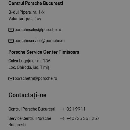
Centrul Porsche București
B-dul Pipera, nr. 1/x
Voluntari, jud. Ilfov
porschesales@porsche.ro
porscheservice@porsche.ro
Porsche Service Center Timișoara
Calea Lugojului, nr. 136
Loc. Ghiroda, jud. Timiș
porschetm@porsche.ro
Contactați-ne
Centrul Porsche București
021 9911
Service Centrul Porsche
+40725 351 257
București