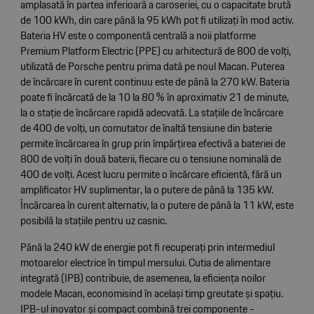
amplasată în partea inferioară a caroseriei, cu o capacitate brută
de 100 kWh, din care până la 95 kWh pot fi utilizați în mod activ.
Bateria HV este o componentă centrală a noii platforme
Premium Platform Electric (PPE) cu arhitectură de 800 de volți,
utilizată de Porsche pentru prima dată pe noul Macan. Puterea
de încărcare în curent continuu este de până la 270 kW. Bateria
poate fi încărcată de la 10 la 80 % în aproximativ 21 de minute,
la o stație de încărcare rapidă adecvată. La stațiile de încărcare
de 400 de volți, un comutator de înaltă tensiune din baterie
permite încărcarea în grup prin împărțirea efectivă a bateriei de
800 de volți în două baterii, fiecare cu o tensiune nominală de
400 de volți. Acest lucru permite o încărcare eficientă, fără un
amplificator HV suplimentar, la o putere de până la 135 kW.
Încărcarea în curent alternativ, la o putere de până la 11 kW, este
posibilă la stațiile pentru uz casnic.
Până la 240 kW de energie pot fi recuperați prin intermediul
motoarelor electrice în timpul mersului. Cutia de alimentare
integrată (IPB) contribuie, de asemenea, la eficiența noilor
modele Macan, economisind în același timp greutate și spațiu.
IPB-ul inovator și compact combină trei componente -