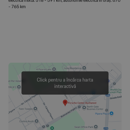
electrică mixtă: 518 - 591 km; autonomie electrică în oraș: 670
- 765 km
Click pentru a încărca harta
interactivă