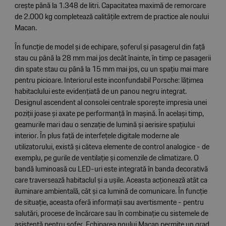
crește până la 1.348 de litri. Capacitatea maximă de remorcare
de 2.000 kg completează calitățile extrem de practice ale noului
Macan.
În funcție de model și de echipare, șoferul și pasagerul din față
stau cu până la 28 mm mai jos decât înainte, în timp ce pasagerii
din spate stau cu până la 15 mm mai jos, cu un spațiu mai mare
pentru picioare. Interiorul este inconfundabil Porsche: lățimea
habitaclului este evidențiată de un panou negru integrat.
Designul ascendent al consolei centrale sporește impresia unei
poziții joase și axate pe performanță în mașină. În același timp,
geamurile mari dau o senzație de lumină și aerisire spațiului
interior. În plus față de interfețele digitale moderne ale
utilizatorului, există și câteva elemente de control analogice - de
exemplu, pe gurile de ventilație și comenzile de climatizare. O
bandă luminoasă cu LED-uri este integrată în banda decorativă
care traversează habitaclul și a ușile. Aceasta acționează atât ca
iluminare ambientală, cât și ca lumină de comunicare. În funcție
de situație, aceasta oferă informații sau avertismente - pentru
salutări, procese de încărcare sau în combinație cu sistemele de
asistență pentru șofer. Echiparea noului Macan permite un grad