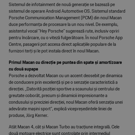
Sistemul de infotainment de nouă generație se bazează pe
sistemul de operare Android Automotive OS. Sistemul standard
Porsche Communication Management (PCM) din noul Macan
duce performanța de procesare la un nou nivel. De exemplu,
asistentul vocal "Hey Porsche" sugerează rute, inclusiv opriri
pentru încărcare, cu o viteză fulgerătoare. În noul Porsche App
Centre, pasagerii pot accesa direct aplicațiile populare de la
furnizori terți și le pot instala direct în noul Macan.
Primul Macan cu direcție pe puntea din spate și amortizoare
cu două supape
Porsche a dezvoltat Macan cu un accent deosebit pe dinamica
de conducere prin excelență și pe o senzație caracteristică a
direcției. „Datorită poziției sportive a scaunului și centrului de
greutate coborât, precum și dinamicii impresionante a
condusului și preciziei direcției, noul Macan oferă senzația unei
adevărate mașini sport”, explică vicepreședintele liniei de
produse, Jörg Kerner.
Atât Macan 4, cât și Macan Turbo au tracțiune integrală. Cele
două motoare electrice sunt controlate prin intermediul