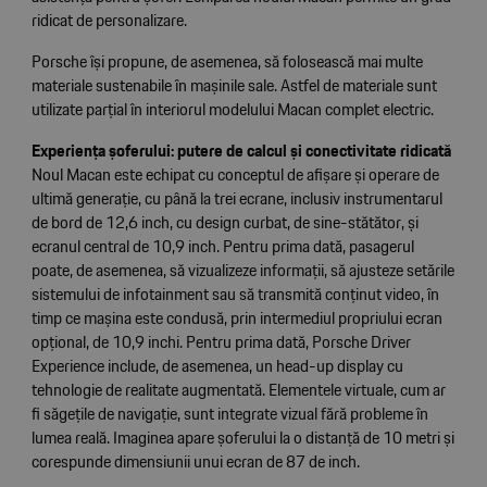
ridicat de personalizare.
Porsche își propune, de asemenea, să folosească mai multe
materiale sustenabile în mașinile sale. Astfel de materiale sunt
utilizate parțial în interiorul modelului Macan complet electric.
Experiența șoferului: putere de calcul și conectivitate ridicată
Noul Macan este echipat cu conceptul de afișare și operare de
ultimă generație, cu până la trei ecrane, inclusiv instrumentarul
de bord de 12,6 inch, cu design curbat, de sine-stătător, și
ecranul central de 10,9 inch. Pentru prima dată, pasagerul
poate, de asemenea, să vizualizeze informații, să ajusteze setările
sistemului de infotainment sau să transmită conținut video, în
timp ce mașina este condusă, prin intermediul propriului ecran
opțional, de 10,9 inchi. Pentru prima dată, Porsche Driver
Experience include, de asemenea, un head-up display cu
tehnologie de realitate augmentată. Elementele virtuale, cum ar
fi săgețile de navigație, sunt integrate vizual fără probleme în
lumea reală. Imaginea apare șoferului la o distanță de 10 metri și
corespunde dimensiunii unui ecran de 87 de inch.