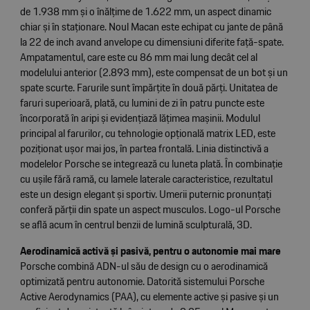
de 1.938 mm și o înălțime de 1.622 mm, un aspect dinamic
chiar și în staționare. Noul Macan este echipat cu jante de până
la 22 de inch avand anvelope cu dimensiuni diferite față-spate.
Ampatamentul, care este cu 86 mm mai lung decât cel al
modelului anterior (2.893 mm), este compensat de un bot și un
spate scurte. Farurile sunt împărțite în două părți. Unitatea de
faruri superioară, plată, cu lumini de zi în patru puncte este
încorporată în aripi și evidențiază lățimea mașinii. Modulul
principal al farurilor, cu tehnologie opțională matrix LED, este
poziționat ușor mai jos, în partea frontală. Linia distinctivă a
modelelor Porsche se integrează cu luneta plată. În combinație
cu ușile fără ramă, cu lamele laterale caracteristice, rezultatul
este un design elegant și sportiv. Umerii puternic pronunțați
conferă părții din spate un aspect musculos. Logo-ul Porsche
se află acum în centrul benzii de lumină sculpturală, 3D.
Aerodinamică activă și pasivă, pentru o autonomie mai mare
Porsche combină ADN-ul său de design cu o aerodinamică
optimizată pentru autonomie. Datorită sistemului Porsche
Active Aerodynamics (PAA), cu elemente active și pasive și un