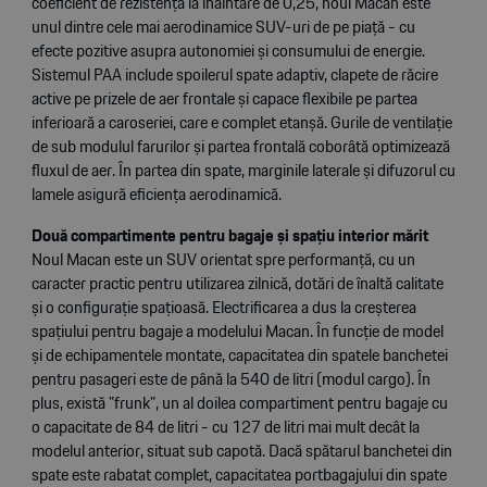
coeficient de rezistență la înaintare de 0,25, noul Macan este
unul dintre cele mai aerodinamice SUV-uri de pe piață - cu
efecte pozitive asupra autonomiei și consumului de energie.
Sistemul PAA include spoilerul spate adaptiv, clapete de răcire
active pe prizele de aer frontale și capace flexibile pe partea
inferioară a caroseriei, care e complet etanșă. Gurile de ventilație
de sub modulul farurilor și partea frontală coborâtă optimizează
fluxul de aer. În partea din spate, marginile laterale și difuzorul cu
lamele asigură eficiența aerodinamică.
Două compartimente pentru bagaje și spațiu interior mărit
Noul Macan este un SUV orientat spre performanță, cu un
caracter practic pentru utilizarea zilnică, dotări de înaltă calitate
și o configurație spațioasă. Electrificarea a dus la creșterea
spațiului pentru bagaje a modelului Macan. În funcție de model
și de echipamentele montate, capacitatea din spatele banchetei
pentru pasageri este de până la 540 de litri (modul cargo). În
plus, există "frunk", un al doilea compartiment pentru bagaje cu
o capacitate de 84 de litri - cu 127 de litri mai mult decât la
modelul anterior, situat sub capotă. Dacă spătarul banchetei din
spate este rabatat complet, capacitatea portbagajului din spate