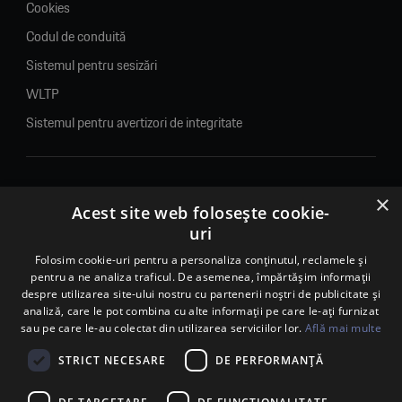
Cookies
Codul de conduită
Sistemul pentru sesizări
WLTP
Sistemul pentru avertizori de integritate
×
© 2026. Porsche Inter Auto Romania. Toate drepturile rezervate.
Acest site web folosește cookie-
uri
Porsche Inter Auto Romania SRL
RO22188461 J2007002067233
Folosim cookie-uri pentru a personaliza conținutul, reclamele și
pentru a ne analiza traficul. De asemenea, împărtășim informații
B-dul Pipera, nr. 2, Sala 1, Etaj 2, Voluntari, jud.Ilfov - sediu
despre utilizarea site-ului nostru cu partenerii noștri de publicitate și
social
analiză, care le pot combina cu alte informații pe care le-ați furnizat
B-dul Pipera, nr. 1/X, Centrul Porsche București – PCB,
sau pe care le-au colectat din utilizarea serviciilor lor.
Află mai multe
Voluntari, jud. Ilfov – punct de lucru
Calea Lugojului, nr. 136, loc. Ghiroda, jud. Timiș – punct de
STRICT NECESARE
DE PERFORMANȚĂ
lucru Timișoara