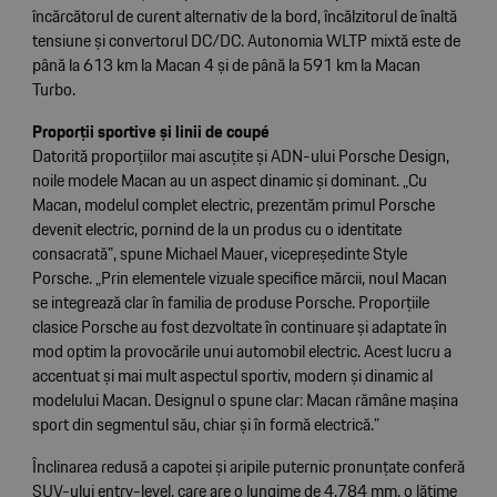
încărcătorul de curent alternativ de la bord, încălzitorul de înaltă
tensiune și convertorul DC/DC. Autonomia WLTP mixtă este de
până la 613 km la Macan 4 și de până la 591 km la Macan
Turbo.
Proporții sportive și linii de coupé
Datorită proporțiilor mai ascuțite și ADN-ului Porsche Design,
noile modele Macan au un aspect dinamic și dominant. „Cu
Macan, modelul complet electric, prezentăm primul Porsche
devenit electric, pornind de la un produs cu o identitate
consacrată", spune Michael Mauer, vicepreședinte Style
Porsche. „Prin elementele vizuale specifice mărcii, noul Macan
se integrează clar în familia de produse Porsche. Proporțiile
clasice Porsche au fost dezvoltate în continuare și adaptate în
mod optim la provocările unui automobil electric. Acest lucru a
accentuat și mai mult aspectul sportiv, modern și dinamic al
modelului Macan. Designul o spune clar: Macan rămâne mașina
sport din segmentul său, chiar și în formă electrică.”
Înclinarea redusă a capotei și aripile puternic pronunțate conferă
SUV-ului entry-level, care are o lungime de 4.784 mm, o lățime