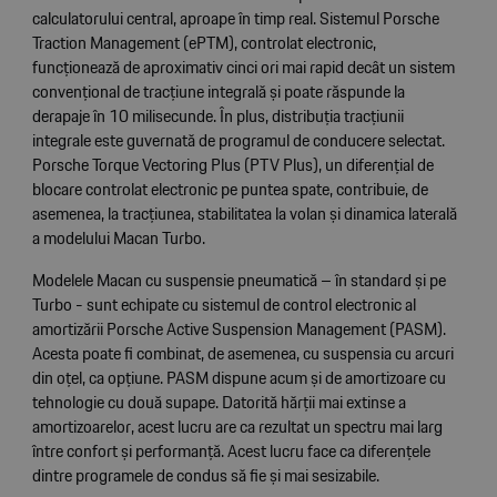
calculatorului central, aproape în timp real. Sistemul Porsche
Traction Management (ePTM), controlat electronic,
funcționează de aproximativ cinci ori mai rapid decât un sistem
convențional de tracțiune integrală și poate răspunde la
derapaje în 10 milisecunde. În plus, distribuția tracțiunii
integrale este guvernată de programul de conducere selectat.
Porsche Torque Vectoring Plus (PTV Plus), un diferențial de
blocare controlat electronic pe puntea spate, contribuie, de
asemenea, la tracțiunea, stabilitatea la volan și dinamica laterală
a modelului Macan Turbo.
Modelele Macan cu suspensie pneumatică – în standard și pe
Turbo - sunt echipate cu sistemul de control electronic al
amortizării Porsche Active Suspension Management (PASM).
Acesta poate fi combinat, de asemenea, cu suspensia cu arcuri
din oțel, ca opțiune. PASM dispune acum și de amortizoare cu
tehnologie cu două supape. Datorită hărții mai extinse a
amortizoarelor, acest lucru are ca rezultat un spectru mai larg
între confort și performanță. Acest lucru face ca diferențele
dintre programele de condus să fie și mai sesizabile.