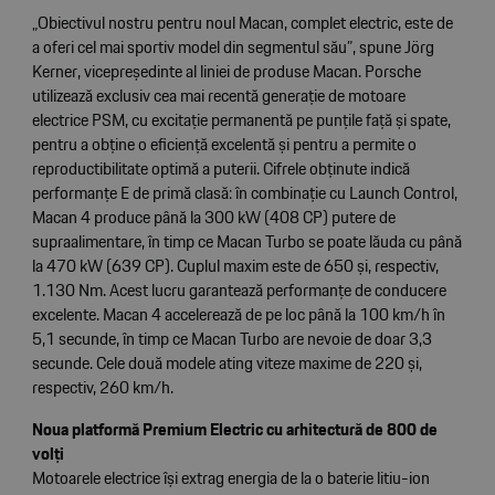
„Obiectivul nostru pentru noul Macan, complet electric, este de
a oferi cel mai sportiv model din segmentul său”, spune Jörg
Kerner, vicepreședinte al liniei de produse Macan. Porsche
utilizează exclusiv cea mai recentă generație de motoare
electrice PSM, cu excitație permanentă pe punțile față și spate,
pentru a obține o eficiență excelentă și pentru a permite o
reproductibilitate optimă a puterii. Cifrele obținute indică
performanțe E de primă clasă: în combinație cu Launch Control,
Macan 4 produce până la 300 kW (408 CP) putere de
supraalimentare, în timp ce Macan Turbo se poate lăuda cu până
la 470 kW (639 CP). Cuplul maxim este de 650 și, respectiv,
1.130 Nm. Acest lucru garantează performanțe de conducere
excelente. Macan 4 accelerează de pe loc până la 100 km/h în
5,1 secunde, în timp ce Macan Turbo are nevoie de doar 3,3
secunde. Cele două modele ating viteze maxime de 220 și,
respectiv, 260 km/h.
Noua platformă Premium Electric cu arhitectură de 800 de
volți
Motoarele electrice își extrag energia de la o baterie litiu-ion