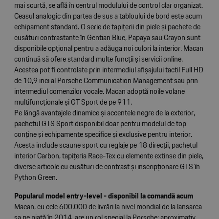
mai scurtă, se află în centrul modulului de control clar organizat.
Ceasul analogic din partea de sus a tabloului de bord este acum
echipament standard. O serie de tapițerii din piele și pachete de
cusături contrastante în Gentian Blue, Papaya sau Crayon sunt
disponibile opțional pentru a adăuga noi culori la interior. Macan
continuă să ofere standard multe funcții și servicii online.
Acestea pot fi controlate prin intermediul afișajului tactil Full HD
de 10,9 inci al Porsche Communication Management sau prin
intermediul comenzilor vocale. Macan adoptă noile volane
multifuncționale și GT Sport de pe 911.
Pe lângă avantajele dinamice și accentele negre de la exterior,
pachetul GTS Sport disponibil doar pentru modelul de top
conține și echipamente specifice și exclusive pentru interior.
Acesta include scaune sport cu reglaje pe 18 direcții, pachetul
interior Carbon, tapițeria Race-Tex cu elemente extinse din piele,
diverse articole cu cusături de contrast și inscripționare GTS în
Python Green.
Popularul model entry-level - disponibil la comandă acum
Macan, cu cele 600.000 de livrări la nivel mondial de la lansarea
sa pe piață în 2014, are un rol special la Porsche: aproximativ