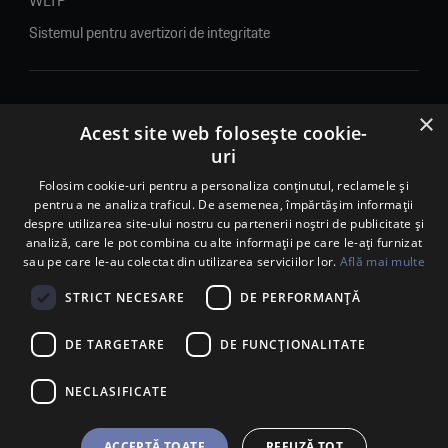
WLTP
Sistemul pentru avertizori de integritate
×
© 2026. Porsche Inter Auto Romania. Toate drepturile rezervate.
Acest site web folosește cookie-
uri
Porsche Inter Auto Romania SRL
RO22188461 J2007002067233
Folosim cookie-uri pentru a personaliza conținutul, reclamele și
pentru a ne analiza traficul. De asemenea, împărtășim informații
B-dul Pipera, nr. 2, Sala 1, Etaj 2, Voluntari, jud.Ilfov - sediu
despre utilizarea site-ului nostru cu partenerii noștri de publicitate și
social
analiză, care le pot combina cu alte informații pe care le-ați furnizat
B-dul Pipera, nr. 1/X, Centrul Porsche București – PCB,
sau pe care le-au colectat din utilizarea serviciilor lor.
Află mai multe
Voluntari, jud. Ilfov – punct de lucru
Calea Lugojului, nr. 136, loc. Ghiroda, jud. Timiș – punct de
STRICT NECESARE
DE PERFORMANȚĂ
lucru Timișoara
DE TARGETARE
DE FUNCŢIONALITATE
NECLASIFICATE
ACCEPTĂ TOATE
REFUZĂ TOT