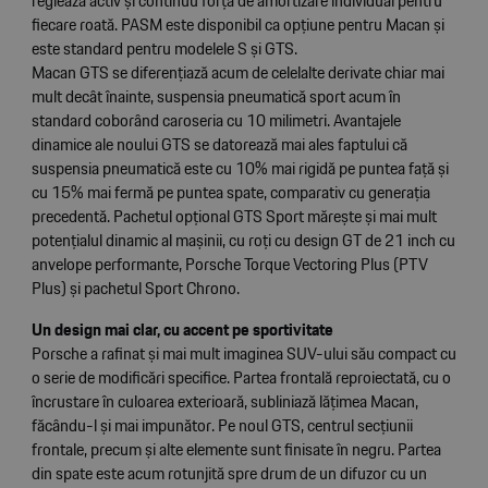
reglează activ și continuu forța de amortizare individual pentru
fiecare roată. PASM este disponibil ca opțiune pentru Macan și
este standard pentru modelele S și GTS.
Macan GTS se diferențiază acum de celelalte derivate chiar mai
mult decât înainte, suspensia pneumatică sport acum în
standard coborând caroseria cu 10 milimetri. Avantajele
dinamice ale noului GTS se datorează mai ales faptului că
suspensia pneumatică este cu 10% mai rigidă pe puntea față și
cu 15% mai fermă pe puntea spate, comparativ cu generația
precedentă. Pachetul opțional GTS Sport mărește și mai mult
potențialul dinamic al mașinii, cu roți cu design GT de 21 inch cu
anvelope performante, Porsche Torque Vectoring Plus (PTV
Plus) și pachetul Sport Chrono.
Un design mai clar, cu accent pe sportivitate
Porsche a rafinat și mai mult imaginea SUV-ului său compact cu
o serie de modificări specifice. Partea frontală reproiectată, cu o
încrustare în culoarea exterioară, subliniază lățimea Macan,
făcându-l și mai impunător. Pe noul GTS, centrul secțiunii
frontale, precum și alte elemente sunt finisate în negru. Partea
din spate este acum rotunjită spre drum de un difuzor cu un