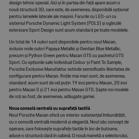
design tehnic special. Aici și în partea din față apare acum o
nouă structură 3D, care este, de asemenea, disponibilă opțional
pentru lamelele laterale ale mașinii. Farurile cu LED-uri cu
sistemul Porsche Dynamic Light System (PDLS) și oglinzile
exterioare Sport Design sunt acum standard pe toate modelele.
Un total de 14 culori sunt disponibile pentru noul Macan,
inclusiv noile culori Papaya Metallic și Gentian Blue Metallic,
precum și Python Green pentru Macan GTS cu pachetul GTS
Sport. Cu opțiunile sale Individual Colour și Paint To Sample,
Porsche Exclusive Manufaktur extinde semnificativ libertatea de
configurare pentru Macan. Roțile mai mari sunt, de asemenea,
standard: acum sunt de cel puțin 19 inci pentru Macan, 20 inci
pentru Macan S și 21 inci pentru Macan GTS. Șapte noi modele
de roți au fost, de asemenea, adăugate gamei.
Noua consolă centrală cu suprafață tactilă
Noul Porsche Macan oferă un interior substanțial îmbunătățit,
cu o consolă centrală modernă și elegantă. Noul său concept de
operare, care folosește suprafețe tactile în loc de butoane,
aduce o structură clară în cabină. O nouă manetă a selectorului,