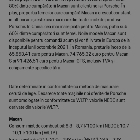
80% dintre cumpărătorii Macan sunt clienți noi ai Porsche. În
plus, proporția femeilor care cumpără Macan a crescut constant
în ultimii ani și este cea mai mare din toate liniile de produse
Porsche. În China, cea mai mare piață pentru Macan, puțin sub
60% dintre cumpărători sunt femei. Noile modele Macan sunt
disponibile pentru comandă acum și vor fi livrate în Europa de la
începutul lunii octombrie 2021. În Romania, prețurile încep de la
65.853,41 euro pentru Macan, 74.765,32 euro pentru Macan
S și 91.426,51 euro pentru Macan GTS, inclusiv TVA și
echipamente specifice țării.
Date determinate în conformitate cu metoda de măsurare
cerută de lege. Deoarece toate mașinile noi oferite de Porsche
sunt omologate în conformitate cu WLTP, valorile NEDC sunt
derivate din valorile WLTP.
Macan
Consum mixt de combustibil: 8,8 - 8,7 l/100 km (NEDC); 10,7
- 10,1 l/100 km (WLTP)
Emisii mixte de CO2 : 200 - 198 g/km (NEDC); 243 - 228