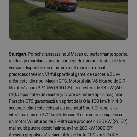
Stuttgart.
Porsche lansează noul Macan cu performanțe sporite,
un design mai clar și un nou concept de operare. Toate cele trei
versiuni disponibile au o putere mult mai mare decât
predecesoarele lor. Vârful sportiv al gamei de succes a SUV-
urilor este, din nou, Macan GTS. Motorul său V6 biturbo de 2,9
litri oferă acum 324 kW (440 CP) - o creștere de 44 kW (60
CP). Capacitatea de reacție și livrare de putere tipică mașinilor
Porsche GTS garantează un sprint de la 0 la 100 km/h în 4,3
secunde, când este echipat cu pachetul Sport Chrono, și o
viteză maximă de 272 km/h. Macan S este acum echipat și cu
un motor V6 biturbo de 2,9 litri care produce cu 20 kW (26 CP)
mai multă putere decât înainte, având 280 kW (380 CP).
Aceasta propulsează vehiculul de pe loc la 100 km/h în 4,6