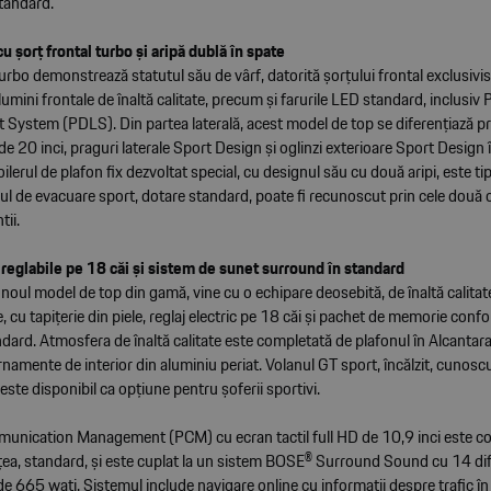
standard.
u șorț frontal turbo și aripă dublă în spate
bo demonstrează statutul său de vârf, datorită șorțului frontal exclusivist,
 lumini frontale de înaltă calitate, precum și farurile LED standard, inclusiv
System (PDLS). Din partea laterală, acest model de top se diferențiază pri
 20 inci, praguri laterale Sport Design și oglinzi exterioare Sport Design 
oilerul de plafon fix dezvoltat special, cu designul său cu două aripi, este ti
ul de evacuare sport, dotare standard, poate fi recunoscut prin cele două 
tii.
reglabile pe 18 căi și sistem de sunet surround în standard
oul model de top din gamă, vine cu o echipare deosebită, de înaltă calitat
, cu tapițerie din piele, reglaj electric pe 18 căi și pachet de memorie confo
ndard. Atmosfera de înaltă calitate este completată de plafonul în Alcantara
namente de interior din aluminiu periat. Volanul GT sport, încălzit, cunoscu
ste disponibil ca opțiune pentru șoferii sportivi.
nication Management (PCM) cu ecran tactil full HD de 10,9 inci este c
ețea, standard, și este cuplat la un sistem BOSE® Surround Sound cu 14 dif
de 665 wați. Sistemul include navigare online cu informații despre trafic în 