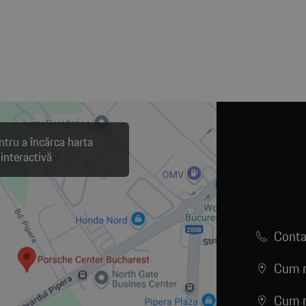
ntru a încărca harta
interactivă
Conta
Cum n
Cum n