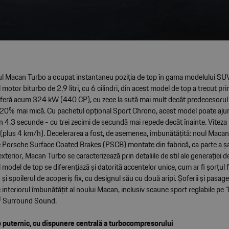
l Macan Turbo a ocupat instantaneu poziția de top în gama modelului S
motor biturbo de 2,9 litri, cu 6 cilindri, din acest model de top a trecut pri
 oferă acum 324 kW (440 CP), cu zece la sută mai mult decât predecesorul 
 20% mai mică. Cu pachetul opțional Sport Chrono, acest model poate ajun
n 4,3 secunde - cu trei zecimi de secundă mai repede decât înainte. Vitez
plus 4 km/h). Decelerarea a fost, de asemenea, îmbunătățită: noul Macan
e Porsche Surface Coated Brakes (PSCB) montate din fabrică, ca parte a șa
exterior, Macan Turbo se caracterizează prin detaliile de stil ale generației 
l model de top se diferențiază și datorită accentelor unice, cum ar fi șorțul 
 și spoilerul de acoperiș fix, cu designul său cu două aripi. Șoferii și pasage
 interiorul îmbunătățit al noului Macan, inclusiv scaune sport reglabile pe 1
 Surround Sound.
 puternic, cu dispunere centrală a turbocompresorului