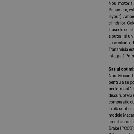
Noul motor al 
Panamera, est
layout). Ambel
cilindrilor. G
Traseele scur
a puterii și u
șase cilindri
Transmisia est
integrală Por
Șasiul optim
Noul Macan Tu
pentru a se po
performanță, 
discuri, oferă
comparație cu 
în alb sunt ca
modele Macan. 
amortizoare h
Brake (PCCB) 