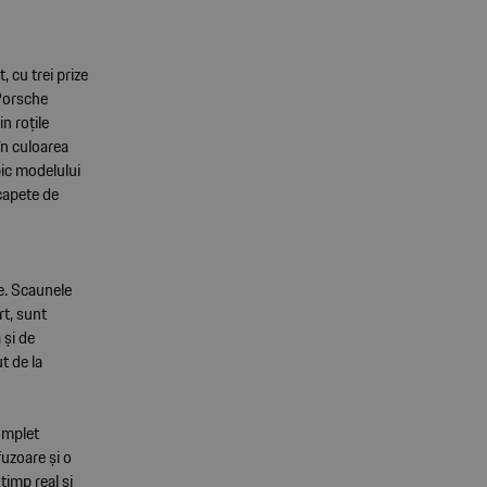
 cu trei prize
 Porsche
n roțile
în culoarea
pic modelului
capete de
e. Scaunele
rt, sunt
 și de
t de la
omplet
uzoare și o
timp real și