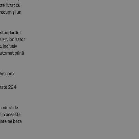
te livrat cu
precum și un
 standardul
zit, ionizator
, inclusiv
i-automat până
che.com
inate 224
ocedură de
din aceasta
late pe baza