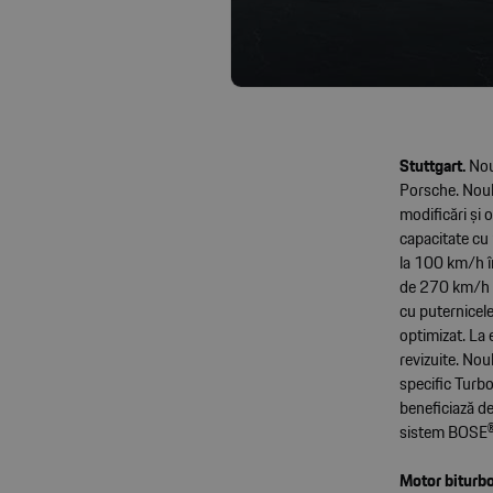
Stuttgart.
Nou
Porsche. Noul 
modificări și
capacitate cu
la 100 km/h î
de 270 km/h (
cu puternicel
optimizat. La 
revizuite. Nou
specific Turbo
beneficiază de
sistem BOSE®
Motor biturbo