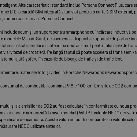
inteligent. Alte caracteristici standard includ Porsche Connect Plus, care es
onic LTE, o cartelă SIM integrată și un slot pentru o cartelă SIM externă, 
 și numeroase servicii Porsche Connect.
uni include acum și un suport pentru smartphone cu încărcare inductivă pe
te modelele Macan. Sunt, de asemenea, disponibile opțiunile de parbriz încăl
țirea calității aerului din interior și noul asistent pentru blocajele de trafic
tiv al vitezei de croazieră. Pe lângă faptul că poate accelera și frâna sem
istemul ajută șoferul în cazurile de blocaje de trafic și de trafic lent.
plimentare, materiale foto și video în Porsche Newsroom: newsroom.pors
consumul de combustibil combinat 9,8 l/100 km; Emisiile de CO2 comb
mului și ale emisiilor de CO2 au fost calculate în conformitate cu noua pr
culelor ușoare armonizată la nivel mondial (WLTP). Valorile NEDC derivate 
 specificate deocamdată. Aceste valori nu pot fi comparate cu valorile calcu
măsurare NEDC utilizate anterior.