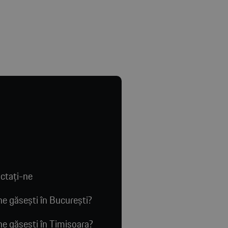
ctaţi-ne
e găsești în București?
e găsești în Timișoara?