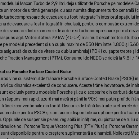
modelului Macan Turbo de 2,9 litri, deja utilizat de Porsche pe modelele C
e un motor de ultimă generație, cu așa numita dispunere turbo centrală (c
e turbocompresoare de evacuare au fost integrate în interiorul spațiului în
aleria de evacuare a fost integrată în chiulasă, pentru o combustie extrem de
te de evacuare dintre camerele de ardere și turbocompresoare permit dezvo
n răspuns agil. Motorul oferă 29 kW (40 CP) mai mult decât motorul turbo de
, de pe modelul precedent și un cuplu maxim de 550 Nm între 1.800 și 5.6
e asigurată de cutia de viteze cu dublu ambreiaj (PDK) cu șapte trepte și 
sche Traction Management (PTM). Consumul de NEDC se ridică la 9,8 l / 
izat cu Porsche Surface Coated Brake
rbo vine cu sistemul de frânare Porsche Surface Coated Brake (PSCB) în
trivi cu dinamica excelentă de conducere. Aceste frâne inovatoare, de înal
sunt exclusiv pentru modelele Porsche și, cu o acoperire din carbură de t
 un răspuns mai rapid, uzură mai mică și până la 90% mai puțin praf de frân
frânele convenționale din fontă. Discurile de frână lustruite și etrierele de
racteristice pentru PSCB și sunt acum disponibile ca opțiune pentru toate c
Opțiunile de suspensie pe aer, reglabilă în înălțime, cu pistoane de ruliu o
idraulice noi, Porsche Torque Vectoring Plus (PTV Plus) și Porsche Cera
sunt disponibile pentru o creștere suplimentară a dinamicii. Noile roți Ma