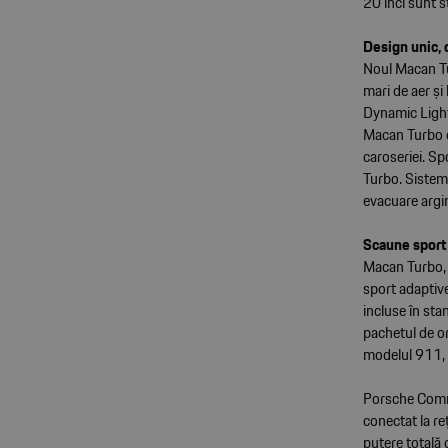
20 inci sunt 
Design unic, c
Noul Macan Tur
mari de aer și
Dynamic Light 
Macan Turbo de
caroseriei. Sp
Turbo. Sistem
evacuare argin
Scaune sport 
Macan Turbo, n
sport adaptive
incluse în sta
pachetul de or
modelul 911, e
Porsche Commu
conectat la r
putere totală 