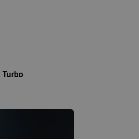
P
n Turbo