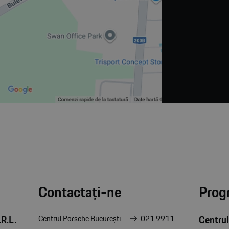
Contactați-ne
Prog
R.L.
Centrul
Centrul Porsche București
021 9911