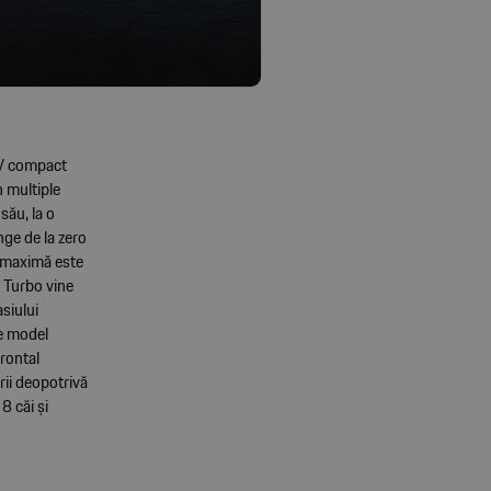
UV compact
n multiple
său, la o
ge de la zero
a maximă este
 Turbo vine
siului
de model
frontal
rii deopotrivă
8 căi și