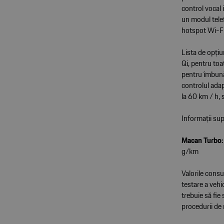
control vocal 
un modul telef
hotspot Wi-Fi
Lista de opți
Qi, pentru toa
pentru îmbunătă
controlul adap
la 60 km / h, s
Informații su
Macan Turbo:
g/km
Valorile consu
testare a vehi
trebuie să fie
procedurii de 