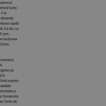
ayenne și
entral turbo
 V al
 eficientă.
ltarea rapidă
 3,6 litri, cu
00 rpm.
de tracțiunea
100 km.
 standard,
tă
ungsten pe
ă în
 frână vopsite
elelalte
ptimizate și
mic Composite
can Turbo de