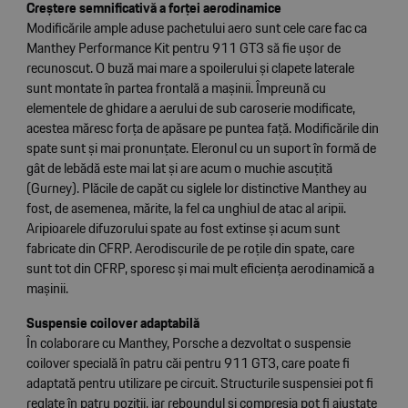
Creștere semnificativă a forței aerodinamice
Modificările ample aduse pachetului aero sunt cele care fac ca
Manthey Performance Kit pentru 911 GT3 să fie ușor de
recunoscut. O buză mai mare a spoilerului și clapete laterale
sunt montate în partea frontală a mașinii. Împreună cu
elementele de ghidare a aerului de sub caroserie modificate,
acestea măresc forța de apăsare pe puntea față. Modificările din
spate sunt și mai pronunțate. Eleronul cu un suport în formă de
gât de lebădă este mai lat și are acum o muchie ascuțită
(Gurney). Plăcile de capăt cu siglele lor distinctive Manthey au
fost, de asemenea, mărite, la fel ca unghiul de atac al aripii.
Aripioarele difuzorului spate au fost extinse și acum sunt
fabricate din CFRP. Aerodiscurile de pe roțile din spate, care
sunt tot din CFRP, sporesc și mai mult eficiența aerodinamică a
mașinii.
Suspensie coilover adaptabilă
În colaborare cu Manthey, Porsche a dezvoltat o suspensie
coilover specială în patru căi pentru 911 GT3, care poate fi
adaptată pentru utilizare pe circuit. Structurile suspensiei pot fi
reglate în patru poziții, iar reboundul și compresia pot fi ajustate