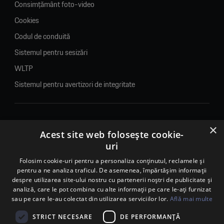
Consimțământ foto-video
Cookies
Codul de conduită
Sistemul pentru sesizări
WLTP
Sistemul pentru avertizori de integritate
×
© 2026. Porsche Inter Auto Romania. Toate drepturile rezervate.
Acest site web folosește cookie-
uri
Porsche Inter Auto Romania SRL
RO22188461 J2007002067233
Folosim cookie-uri pentru a personaliza conținutul, reclamele și
pentru a ne analiza traficul. De asemenea, împărtășim informații
B-dul Pipera, nr. 2, Sala 1, Etaj 2, Voluntari, jud.Ilfov - sediu
despre utilizarea site-ului nostru cu partenerii noștri de publicitate și
social
analiză, care le pot combina cu alte informații pe care le-ați furnizat
B-dul Pipera, nr. 1/X, Centrul Porsche București – PCB,
sau pe care le-au colectat din utilizarea serviciilor lor.
Află mai multe
Voluntari, jud. Ilfov – punct de lucru
Calea Lugojului, nr. 136, loc. Ghiroda, jud. Timiș – punct de
STRICT NECESARE
DE PERFORMANȚĂ