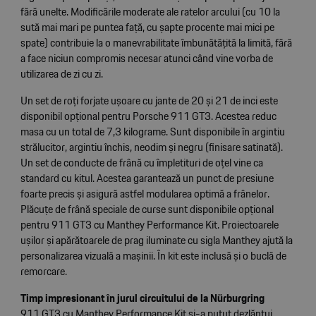
fără unelte. Modificările moderate ale ratelor arcului (cu 10 la
sută mai mari pe puntea față, cu șapte procente mai mici pe
spate) contribuie la o manevrabilitate îmbunătățită la limită, fără
a face niciun compromis necesar atunci când vine vorba de
utilizarea de zi cu zi.
Un set de roți forjate ușoare cu jante de 20 și 21 de inci este
disponibil opțional pentru Porsche 911 GT3. Acestea reduc
masa cu un total de 7,3 kilograme. Sunt disponibile în argintiu
strălucitor, argintiu închis, neodim și negru (finisare satinată).
Un set de conducte de frână cu împletituri de oțel vine ca
standard cu kitul. Acestea garantează un punct de presiune
foarte precis și asigură astfel modularea optimă a frânelor.
Plăcuțe de frână speciale de curse sunt disponibile opțional
pentru 911 GT3 cu Manthey Performance Kit. Proiectoarele
ușilor și apărătoarele de prag iluminate cu sigla Manthey ajută la
personalizarea vizuală a mașinii. În kit este inclusă și o buclă de
remorcare.
Timp impresionant în jurul circuitului de la Nürburgring
911 GT3 cu Manthey Performance Kit și-a putut dezlănțui