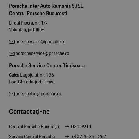
Porsche Inter Auto Romania S.R.L.
Centrul Porsche București
B-dul Pipera, nr. 1/x
Voluntari, jud. Ilfov
porschesales@porsche.ro
porscheservice@porsche.ro
Porsche Service Center Timișoara
Calea Lugojului, nr. 136
Loc. Ghiroda, jud. Timiș
porschetm@porsche.ro
Contactați-ne
Centrul Porsche București
021 9911
Service Centrul Porsche
+40725 351 257