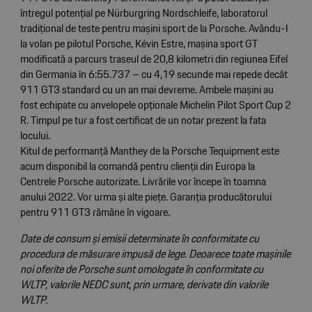
întregul potențial pe Nürburgring Nordschleife, laboratorul
tradițional de teste pentru mașini sport de la Porsche. Avându-l
la volan pe pilotul Porsche, Kévin Estre, mașina sport GT
modificată a parcurs traseul de 20,8 kilometri din regiunea Eifel
din Germania în 6:55.737 – cu 4,19 secunde mai repede decât
911 GT3 standard cu un an mai devreme. Ambele mașini au
fost echipate cu anvelopele opționale Michelin Pilot Sport Cup 2
R. Timpul pe tur a fost certificat de un notar prezent la fata
locului.
Kitul de performanță Manthey de la Porsche Tequipment este
acum disponibil la comandă pentru clienții din Europa la
Centrele Porsche autorizate. Livrările vor începe în toamna
anului 2022. Vor urma și alte piețe. Garanția producătorului
pentru 911 GT3 rămâne în vigoare.
Date de consum și emisii determinate în conformitate cu
procedura de măsurare impusă de lege. Deoarece toate mașinile
noi oferite de Porsche sunt omologate în conformitate cu
WLTP, valorile NEDC sunt, prin urmare, derivate din valorile
WLTP.