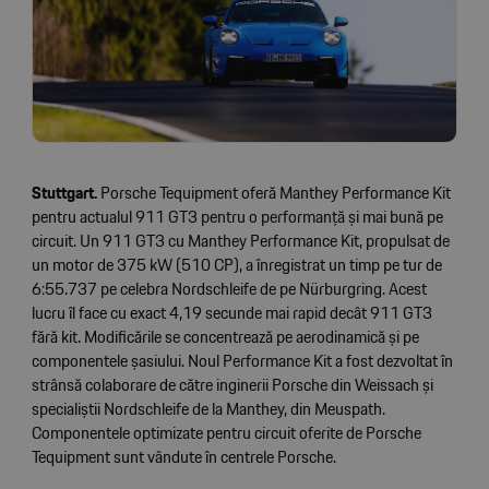
Stuttgart.
Porsche Tequipment oferă Manthey Performance Kit
pentru actualul 911 GT3 pentru o performanță și mai bună pe
circuit. Un 911 GT3 cu Manthey Performance Kit, propulsat de
un motor de 375 kW (510 CP), a înregistrat un timp pe tur de
6:55.737 pe celebra Nordschleife de pe Nürburgring. Acest
lucru îl face cu exact 4,19 secunde mai rapid decât 911 GT3
fără kit. Modificările se concentrează pe aerodinamică și pe
componentele șasiului. Noul Performance Kit a fost dezvoltat în
strânsă colaborare de către inginerii Porsche din Weissach și
specialiștii Nordschleife de la Manthey, din Meuspath.
Componentele optimizate pentru circuit oferite de Porsche
Tequipment sunt vândute în centrele Porsche.