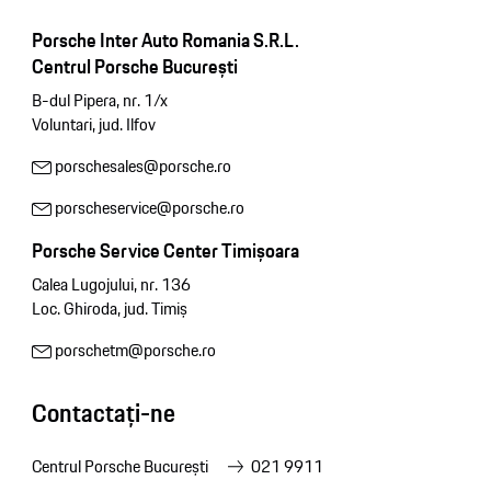
Porsche Inter Auto Romania S.R.L.
Centrul Porsche București
B-dul Pipera, nr. 1/x
Voluntari, jud. Ilfov
porschesales@porsche.ro
porscheservice@porsche.ro
Porsche Service Center Timișoara
Calea Lugojului, nr. 136
Loc. Ghiroda, jud. Timiș
porschetm@porsche.ro
Contactați-ne
Centrul Porsche București
021 9911