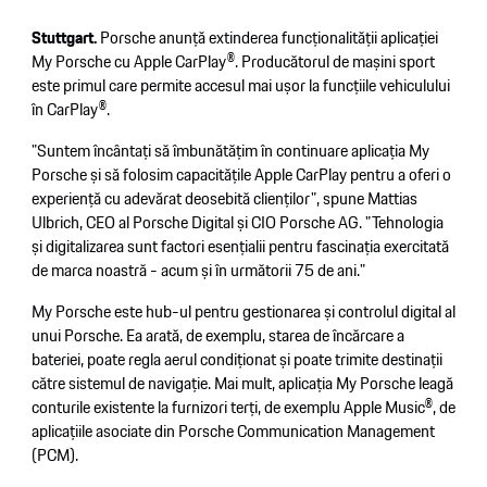
Stuttgart.
Porsche anunță extinderea funcționalității aplicației
My Porsche cu Apple CarPlay®. Producătorul de mașini sport
este primul care permite accesul mai ușor la funcțiile vehiculului
în CarPlay®.
"Suntem încântați să îmbunătățim în continuare aplicația My
Porsche și să folosim capacitățile Apple CarPlay pentru a oferi o
experiență cu adevărat deosebită clienților", spune Mattias
Ulbrich, CEO al Porsche Digital și CIO Porsche AG. "Tehnologia
și digitalizarea sunt factori esențialii pentru fascinația exercitată
de marca noastră - acum și în următorii 75 de ani."
My Porsche este hub-ul pentru gestionarea și controlul digital al
unui Porsche. Ea arată, de exemplu, starea de încărcare a
bateriei, poate regla aerul condiționat și poate trimite destinații
către sistemul de navigație. Mai mult, aplicația My Porsche leagă
conturile existente la furnizori terți, de exemplu Apple Music®, de
aplicațiile asociate din Porsche Communication Management
(PCM).