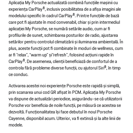
Aplicația My Porsche actualizată combină funcțiile mașinii cu
experiența CarPlay®, inclusiv posibilitatea de a afișa imagini ale
modelului specific în cadrul CarPlay®. Printre funcțiile de bază
care pot fi ajustate în mod convenabil, chiar și prin intermediul
aplicației My Porsche, se numără setările audio, cum ar fi
profilurile de sunet, schimbarea posturilor de radio, ajustarea
setărilor pentru controlul climatizării și iluminarea ambientală. În
plus, aceste funcții pot fi combinate în moduri de wellness, cum
ar fi “relax”, “warm up” și“refresh”, folosind acțiuni rapide în
CarPlay®. De asemenea, clienții beneficiază de confortul de a
controla fără probleme diverse funcții, cu ajutorul Siri®, în timp
ce conduc.
Activarea acestei noi experiențe Porsche este rapidă și simplă,
prin scanarea unui cod QR afișat în PCM. Aplicația My Porsche
va dispune de actualizări periodice, asigurându-se că utilizatorii
Porsche vor beneficia de noile funcții, pe măsură ce acestea se
dezvoltă. Funcționalitatea își face debutul în noul Porsche
Cayenne, disponibil acum. Ulterior, va fi extinsă și la alte linii de
modele.