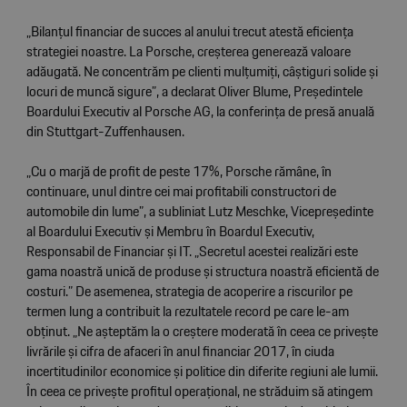
„Bilanțul financiar de succes al anului trecut atestă eficiența
strategiei noastre. La Porsche, creșterea generează valoare
adăugată. Ne concentrăm pe clienti mulțumiți, câștiguri solide și
locuri de muncă sigure”, a declarat Oliver Blume, Președintele
Boardului Executiv al Porsche AG, la conferința de presă anuală
din Stuttgart-Zuffenhausen.
„Cu o marjă de profit de peste 17%, Porsche rămâne, în
continuare, unul dintre cei mai profitabili constructori de
automobile din lume”, a subliniat Lutz Meschke, Vicepreședinte
al Boardului Executiv și Membru în Boardul Executiv,
Responsabil de Financiar și IT. „Secretul acestei realizări este
gama noastră unică de produse și structura noastră eficientă de
costuri.” De asemenea, strategia de acoperire a riscurilor pe
termen lung a contribuit la rezultatele record pe care le-am
obținut. „Ne așteptăm la o creștere moderată în ceea ce privește
livrările și cifra de afaceri în anul financiar 2017, în ciuda
incertitudinilor economice și politice din diferite regiuni ale lumii.
În ceea ce privește profitul operațional, ne străduim să atingem