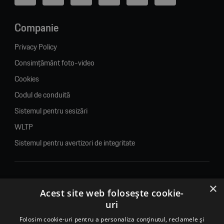
Companie
Privacy Policy
Consimțământ foto-video
Cookies
Codul de conduită
Sistemul pentru sesizări
WLTP
Sistemul pentru avertizori de integritate
×
© 2026. Porsche Inter Auto Romania. Toate drepturile rezervate.
Acest site web folosește cookie-
uri
Porsche Inter Auto Romania SRL
RO22188461 J2007002067233
Folosim cookie-uri pentru a personaliza conținutul, reclamele și