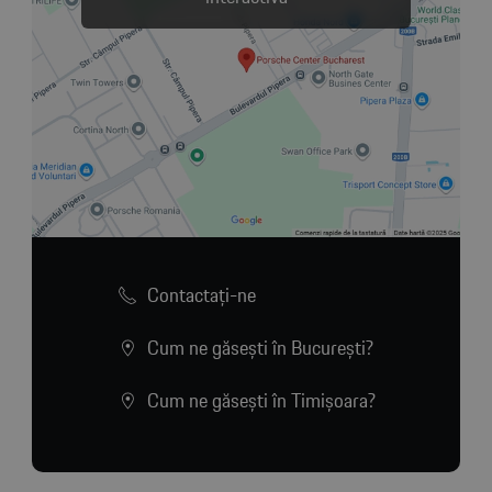
Contactaţi-ne
Cum ne găsești în București?
Cum ne găsești în Timișoara?