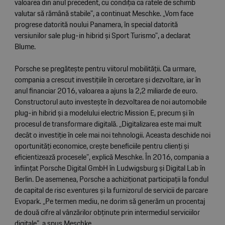
valoarea din anul precedent, cu condiția ca ratele de schimb
valutar să rămână stabile", a continuat Meschke. „Vom face
progrese datorită noului Panamera, în special datorită
versiunilor sale plug-in hibrid și Sport Turismo", a declarat
Blume.
Porsche se pregătește pentru viitorul mobilității. Ca urmare,
compania a crescut investițiile în cercetare și dezvoltare, iar în
anul financiar 2016, valoarea a ajuns la 2,2 miliarde de euro.
Constructorul auto investește în dezvoltarea de noi automobile
plug-in hibrid și a modelului electric Mission E, precum și în
procesul de transformare digitală. „Digitalizarea este mai mult
decât o investiție în cele mai noi tehnologii. Aceasta deschide noi
oportunități economice, crește beneficiile pentru clienți și
eficientizează procesele”, explică Meschke. În 2016, compania a
înființat Porsche Digital GmbH în Ludwigsburg și Digital Lab în
Berlin. De asemenea, Porsche a achiziționat participații la fondul
de capital de risc e.ventures și la furnizorul de servicii de parcare
Evopark. „Pe termen mediu, ne dorim să generăm un procentaj
de două cifre al vânzărilor obținute prin intermediul serviciilor
digitale", a spus Meschke.