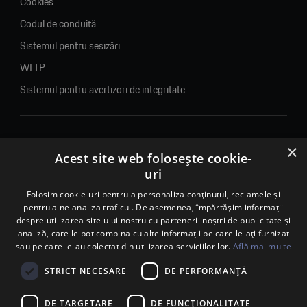
Cookies
Codul de conduită
Sistemul pentru sesizări
WLTP
Sistemul pentru avertizori de integritate
×
© 2026. Porsche Inter Auto Romania. Toate drepturile rezervate.
Acest site web folosește cookie-
uri
Porsche Inter Auto Romania SRL
RO22188461 J2007002067233
Folosim cookie-uri pentru a personaliza conținutul, reclamele și
pentru a ne analiza traficul. De asemenea, împărtășim informații
B-dul Pipera, nr. 2, Sala 1, Etaj 2, Voluntari, jud.Ilfov - sediu
despre utilizarea site-ului nostru cu partenerii noștri de publicitate și
social
analiză, care le pot combina cu alte informații pe care le-ați furnizat
B-dul Pipera, nr. 1/X, Centrul Porsche București – PCB,
sau pe care le-au colectat din utilizarea serviciilor lor.
Află mai multe
Voluntari, jud. Ilfov – punct de lucru
Calea Lugojului, nr. 136, loc. Ghiroda, jud. Timiș – punct de
STRICT NECESARE
DE PERFORMANȚĂ
lucru Timișoara
DE TARGETARE
DE FUNCŢIONALITATE