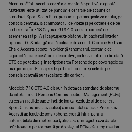
Alcantara® întunecat creează o atmosferă sportivă, elegantă.
Materialul este utilizat pe panourile centrale ale scaunelor
standard, Sport Seats Plus, precum și pe marginile volanului, pe
consola centrală, la schimbătorul de viteze și pe cotierele de pe
ambele uși. În 718 Cayman GTS 4.0, acesta acoperă de
asemenea stâlpii A și căptușeşte plafonul. În pachetul interior
opțional, GTS adaugă o altă culoare de accent: Carmine Red sau
Chalk. Aceasta scoate în evidență tahometrul, centurile de
siguranță, toate cusăturile decorative, inclusiv emblema brodată
GTS de pe tetiere și inscripționarea Porsche de pe covorașele cu
margini negre. Finisajele de pe bord, precum și cele de pe
consola centrală sunt realizate din carbon.
Modelele 718 GTS 4.0 dispun în dotarea standard de sistemul
de infotainment Porsche Communication Management (PCM)
cu ecran tactil de șapte inci, de înaltă rezoluție și de pachetul
Sport Chrono, inclusiv aplicația îmbunătățită Track Precision.
Această aplicație de smartphone, creată inițial pentru
automobilele din motorsport, afișează şi înregistrează datele
referitoare la performanță pe display-ul PCM, cât timp mașina