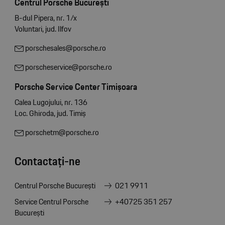
Centrul Porsche București
B-dul Pipera, nr. 1/x
Voluntari, jud. Ilfov
porschesales@porsche.ro
porscheservice@porsche.ro
Porsche Service Center Timișoara
Calea Lugojului, nr. 136
Loc. Ghiroda, jud. Timiș
porschetm@porsche.ro
Contactați-ne
Centrul Porsche București
021 9911
Service Centrul Porsche
+40725 351 257
București