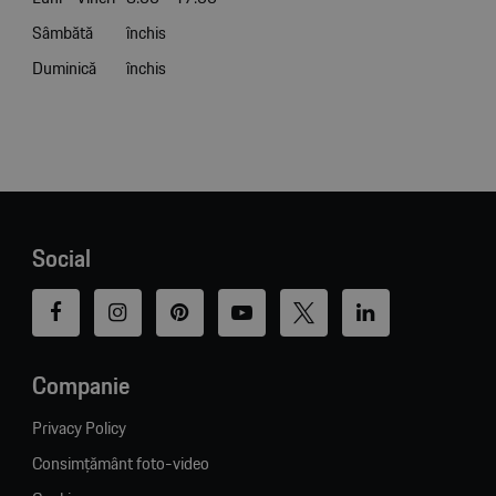
Sâmbătă
închis
Duminică
închis
Social
Companie
Privacy Policy
Consimțământ foto-video