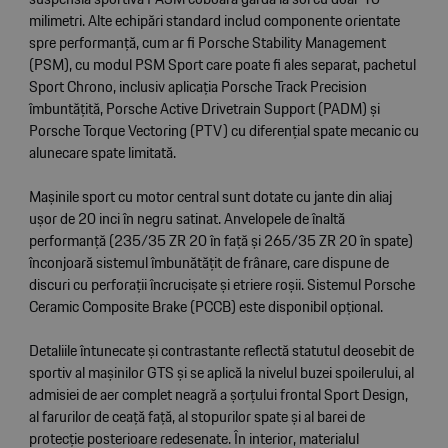
milimetri. Alte echipări standard includ componente orientate
spre performanță, cum ar fi Porsche Stability Management
(PSM), cu modul PSM Sport care poate fi ales separat, pachetul
Sport Chrono, inclusiv aplicația Porsche Track Precision
îmbuntățită, Porsche Active Drivetrain Support (PADM) și
Porsche Torque Vectoring (PTV) cu diferențial spate mecanic cu
alunecare spate limitată.
Mașinile sport cu motor central sunt dotate cu jante din aliaj
ușor de 20 inci în negru satinat. Anvelopele de înaltă
performanță (235/35 ZR 20 în față și 265/35 ZR 20 în spate)
înconjoară sistemul îmbunătățit de frânare, care dispune de
discuri cu perforaţii încrucișate și etriere roșii. Sistemul Porsche
Ceramic Composite Brake (PCCB) este disponibil opțional.
Detaliile întunecate și contrastante reflectă statutul deosebit de
sportiv al mașinilor GTS şi se aplică la nivelul buzei spoilerului, al
admisiei de aer complet neagră a șorțului frontal Sport Design,
al farurilor de ceață față, al stopurilor spate și al barei de
protecție posterioare redesenate. În interior, materialul