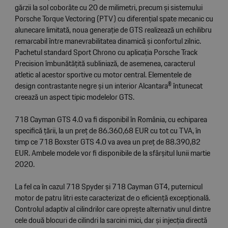
gărzii la sol coborâte cu 20 de milimetri, precum și sistemului
Porsche Torque Vectoring (PTV) cu diferențial spate mecanic cu
alunecare limitată, noua generație de GTS realizează un echilibru
remarcabil între manevrabilitatea dinamică și confortul zilnic.
Pachetul standard Sport Chrono cu aplicația Porsche Track
Precision îmbunătățită subliniază, de asemenea, caracterul
atletic al acestor sportive cu motor central. Elementele de
design contrastante negre și un interior Alcantara® întunecat
creează un aspect tipic modelelor GTS.
718 Cayman GTS 4.0 va fi disponibil în România, cu echiparea
specifică țării, la un preț de 86.360,68 EUR cu tot cu TVA, în
timp ce 718 Boxster GTS 4.0 va avea un preț de 88.390,82
EUR. Ambele modele vor fi disponibile de la sfârșitul lunii martie
2020.
La fel ca în cazul 718 Spyder și 718 Cayman GT4, puternicul
motor de patru litri este caracterizat de o eficiență excepțională.
Controlul adaptiv al cilindrilor care oprește alternativ unul dintre
cele două blocuri de cilindri la sarcini mici, dar și injecția directă