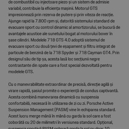
de combustibil cu injectoare piezo și un sistem de admisie
variabil, contribuie la eficiența mașinii. Motorul GTS
impresionează prin rezerva de putere și prin viteza de reacţie.
Ajunge rapid la 7.800 rpm și, datorită sistemului standard de
evacuare sport cu control dinamic al amortizorului, se bucură de
avantajele acustice ale sunetului bogat al motorului boxer în
șase cilindri. Modelele 718 GTS 4.0 adoptă sistemul de
evacuare sport cu două țevi de eșapament și filtru integrat de
particule de benzină de la 718 Spyder și 718 Cayman GT4. Prin
designul său de tip șa, acesta lasă loc secțiunii negre
contrastante din spate care a fost special dezvoltată pentru
modelele GTS.
Cu o manevrabilitate extraordinar de precisă, direcție agilă și
virare rapidă, șasiul promite o experiență de condus captivantă.
Acesta combină manevrarea dinamică cu suspensia
confortabilă, necesară în utilizarea de zi cu zi. Porsche Active
Suspension Management (PASM) vine în echiparea standard.
Acest lucru merge mână în mână cu garda la sol care a fost
coborâtă cu 20 de milimetri în versiunea standard. Opțional,
suspensia sportivă PASM coboară garda la sol cu doar 10