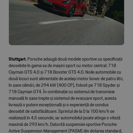
Stuttgart.
Porsche adaugă două modele sportive cu specificații
deosebite în gama sa de mașini sport cu motor central: 718
Cayman GTS 4.0 și 718 Boxster GTS 4.0. Noile automobile cu
două locuri sunt alimentate de același motor boxer de patru litri,
în șase cilindri, de 294 kW (400 CP), folosit pe 718 Spyder și
718 Cayman GT4. În combinație cu sistemul de transmisie
manuală în șase trepte și sistemul de evacuare sport, acesta
livrează o putere excepțională și o experiență de condus
deosebit de satisfăcătoare. Sprintul de la 0 la 100 km/h se
realizează în 4,5 secunde, iar automobilul poate atinge o viteză
maximă de 293 km/h. Datorită suspensiei sportive Porsche
Active Suspension Management (PASM) din dotarea standard,