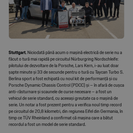
Stuttgart.
Niciodată până acum o mașină electrică de serie nu a
făcut o tură mai rapidă pe circuitul Nürburgring Nordschleife:
pilotului de dezvoltare de la Porsche, Lars Kern, i-au luat doar
șapte minute și 33 de secunde pentru o tură cu Taycan Turbo S.
Berlina sport a fost echipată cu noul kit de performanță și cu
Porsche Dynamic Chassis Control (PDCC) și – în afară de cușca
anti-răsturnare și scaunele de curse necesare – a fost un
vehicul de serie standard, cu aceeași greutate ca o mașină de
serie. Un notar a fost prezent pentru a verifica noul timp record
pe circuitul de 20,8 kilometri, din regiunea Eifel din Germania, în
timp ce TÜV Rheinland a confirmat că mașina care a bătut
recordul a fost un model de serie standard.