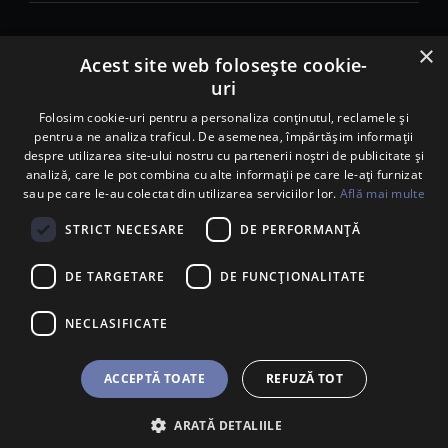
×
© 2026. Porsche Inter Auto Romania. Toate drepturile rezervate.
Acest site web folosește cookie-
uri
Porsche Inter Auto Romania SRL
RO22188461 J2007002067233
Folosim cookie-uri pentru a personaliza conținutul, reclamele și
pentru a ne analiza traficul. De asemenea, împărtășim informații
B-dul Pipera, nr. 2, Sala 1, Etaj 2, Voluntari, jud.Ilfov - sediu
despre utilizarea site-ului nostru cu partenerii noștri de publicitate și
social
analiză, care le pot combina cu alte informații pe care le-ați furnizat
B-dul Pipera, nr. 1/X, Centrul Porsche București – PCB,
sau pe care le-au colectat din utilizarea serviciilor lor.
Află mai multe
Voluntari, jud. Ilfov – punct de lucru
Calea Lugojului, nr. 136, loc. Ghiroda, jud. Timiș – punct de
STRICT NECESARE
DE PERFORMANȚĂ
lucru Timișoara
DE TARGETARE
DE FUNCŢIONALITATE
NECLASIFICATE
ACCEPTĂ TOATE
REFUZĂ TOT
ARATĂ DETALIILE