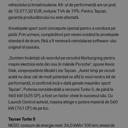
vehiculului și înmatricularea. Kit-ul de performanță are un preț
de 13.377,32 EUR, inclusiv TVA de 19%. Pentru Taycan,
garanția producătorului nu este afectată.
Anvelopele sport sunt concepute special pentru a conduce pe
pistă. Prin urmare, cumpărătorii pot reveni oricând la anvelopele
standard de drum, fără a fi necesară reinstalarea software-ului
original al șasiului.
„Suntem încântați că recordul pe circuitul Nürburgring pentru
mașini electrice este din nou în mâinile Porsche”, spune Kevin
Giek, vicepreședinte Model Line Taycan. „Acest timp pe circuit
arată nu doar cât de mult potențial se află în noul nostru kit de
performanță, ci confirmă încă o dată genele mașinilor sport
Taycan”. Puterea considerabilă a versiunii Turbo S, de până la
460 kW (625 CP), a fost un factor cheie în succesul său. Cu
Launch Control activat, mașina atinge o putere maximă de 560
kW (761 CP) de pe loc.
Taycan Turbo S
NEDC: consum de energie mixt: 26,0 kWh/100 km; emisii de