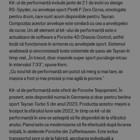
Kit-ul de performanță include jante de 21 de inchi cu design
RS-Spyder, cu anvelope sport Pirelli P Zero Corsa, omologate
pentru drum, care sunt acum disponibile pentru Taycan.
Compoziția acestor anvelope este similară cu cea a anvelopelor
de curse. Un alt element al kit-ului de performanță este o
actualizare de software a Porsche 4D Chassis Control, astfel
încât să funcționeze în armonie cu anvelopele sport. Sistemul
analizează și sincronizează toate sistemele de șasiu ale Taycan în
timp real. „În trecut, doar mașinile super sport pursânge intrau
în intervalul 7:33”, spune Kern.
„Cu noul kit de performanță am putut să merg și mai tare, iar
mașina a fost și mai precisă și mai agilă la pornire.”
Kit-ul de performanță este oferit de Porsche Tequipment. În
prezent, este disponibil numai în Germania și doar pentru berlina
sport Taycan Turbo S din anul 2023. Producția acestor mașini a
început la sfârșitul lunii iulie 2022, în timp ce kit-ul de
performanță în sine se așteaptă să fie disponibil de la sfârșitul
anului. Planul este ca modernizarea să fie efectuată după livrarea
inițială, în atelierele Porsche din Zuffenhausen. Este inclus
transportul spre și de la fabrică, aprobarea individuală a