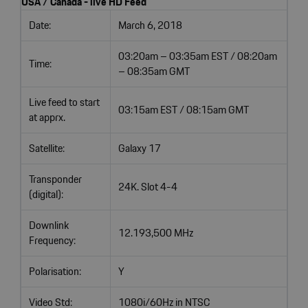
USA / Canada - live HD Feed
Date:
March 6, 2018
03:20am – 03:35am EST / 08:20am
Time:
– 08:35am GMT
Live feed to start
03:15am EST / 08:15am GMT
at apprx.
Satellite:
Galaxy 17
Transponder
24K. Slot 4-4
(digital):
Downlink
12.193,500 MHz
Frequency:
Polarisation:
Y
Video Std:
1080i/60Hz in NTSC