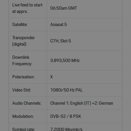
Live feed to start
06:50am GMT
at apprx.
Satellite:
Asiasat 5
Transponder
C7H, Slot 5
(digital):
Downlink
3.893,500 MHz
Frequency:
Polarisation:
X
Video Std:
1080i/50 Hz PAL
Audio Channels:
Channel 1: English (IT) +2: German
Modulation:
DVB-S2 / 8 PSK
Symbol rate:
7.2000 Msymb/s