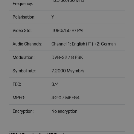
12.730,450 MHz
Frequency:
Polarisation:
Y
Video Std:
1080i/50 Hz PAL
Audio Channels:
Channel 1: English (IT) +2: German
Modulation:
DVB-S2 / 8 PSK
Symbol rate:
7.2000 Msymb/s
FEC:
3/4
MPEG:
4:2:0 / MPEG4
Encryption:
No encryption