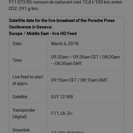
911 GT3 RS: consum de carburant mixt 12,8 l/100 km; emisii
CO2: 291 g/km.
Satellite data for the live broadcast of the Porsche Press
Conference in Geneva:
Europe / Middle East - live HD Feed
Date:
March 6, 2018
09.20am – 09.35am CET / 08:20am
Time:
– 08:35am GMT
Live feed to start
09:15am CET / 08:15am GMT
at apprx.
Satellite:
EUT 12 WB
Transponder
F11, Ch. D+
(digital):
Downlink