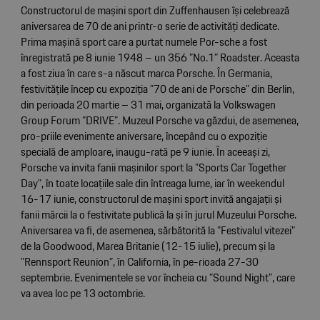
Constructorul de mașini sport din Zuffenhausen își celebrează
aniversarea de 70 de ani printr-o serie de activități dedicate.
Prima mașină sport care a purtat numele Por-sche a fost
înregistrată pe 8 iunie 1948 – un 356 ”No.1” Roadster. Aceasta
a fost ziua în care s-a născut marca Porsche. În Germania,
festivitățile încep cu expoziția ”70 de ani de Porsche” din Berlin,
din perioada 20 martie – 31 mai, organizată la Volkswagen
Group Forum ”DRIVE”. Muzeul Porsche va găzdui, de asemenea,
pro-priile evenimente aniversare, începând cu o expoziție
specială de amploare, inaugu-rată pe 9 iunie. În aceeași zi,
Porsche va invita fanii mașinilor sport la ”Sports Car Together
Day”, în toate locațiile sale din întreaga lume, iar în weekendul
16-17 iunie, constructorul de mașini sport invită angajații și
fanii mărcii la o festivitate publică la și în jurul Muzeului Porsche.
Aniversarea va fi, de asemenea, sărbătorită la ”Festivalul vitezei”
de la Goodwood, Marea Britanie (12-15 iulie), precum și la
”Rennsport Reunion”, în California, în pe-rioada 27-30
septembrie. Evenimentele se vor încheia cu ”Sound Night”, care
va avea loc pe 13 octombrie.