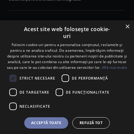
×
© 2026. Porsche Inter Auto Romania. Toate drepturile rezervate.
Acest site web folosește cookie-
uri
Porsche Inter Auto Romania SRL
RO22188461 J2007002067233
Folosim cookie-uri pentru a personaliza conținutul, reclamele și
pentru a ne analiza traficul. De asemenea, împărtășim informații
B-dul Pipera, nr. 2, Sala 1, Etaj 2, Voluntari, jud.Ilfov - sediu
despre utilizarea site-ului nostru cu partenerii noștri de publicitate și
social
analiză, care le pot combina cu alte informații pe care le-ați furnizat
B-dul Pipera, nr. 1/X, Centrul Porsche București – PCB,
sau pe care le-au colectat din utilizarea serviciilor lor.
Află mai multe
Voluntari, jud. Ilfov – punct de lucru
Calea Lugojului, nr. 136, loc. Ghiroda, jud. Timiș – punct de
STRICT NECESARE
DE PERFORMANȚĂ
lucru Timișoara
DE TARGETARE
DE FUNCŢIONALITATE
NECLASIFICATE
ACCEPTĂ TOATE
REFUZĂ TOT