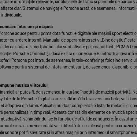
la toate informațiile relevante, iar blocajele de trafic și punctele de parcurs
 afișate clar. Sistemul de navigație Porsche arată, de asemenea, informații 
 individuale.
municare între om și mașină
rsche aduce pentru prima dată funcțiile digitale ale mașinii sport electric
tor cu ardere internă. Manualul de operare interactiv „Bine de știut” este 
ile din calendarul smartphone-ului sunt afișate pe ecranul tactil PCM 6.0 p
licației Porsche Connect și, dacă există o conexiune Bluetooth activă între
ferii Porsche pot intra, de asemenea, în tele-conferințe folosind serviciul
 software pentru sistemul de infotainment sunt, de asemenea, disponibile p
ompune muzica viitorului
amică ar putea fi, de asemenea, în curând însoțită de muzică potrivită. No
Life de la Porsche Digital, care se află încă în faza versiunii beta, va fi la
et adaptivă din lume. Aplicația nu doar compilează o listă de melodii, ci cre
ă personalizată în timp real. Aceasta constă din elemente de muzică speci
at adaptivă, schimbându-se în funcție de stilul de conducere. În cazul unei
umurile rurale, muzica redată va fi diferită de cea aleasă pentru o croazieră l
le sonore pot fi savurate și în afara mașinii prin intermediul smartphone-u