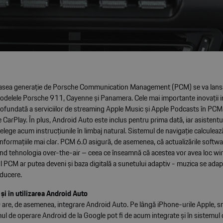
asea generație de Porsche Communication Management (PCM) se va lansa
odelele Porsche 911, Cayenne și Panamera. Cele mai importante inovații i
rofundată a serviciilor de streaming Apple Music și Apple Podcasts în PCM
 CarPlay. În plus, Android Auto este inclus pentru prima dată, iar asistentu
țelege acum instrucțiunile în limbaj natural. Sistemul de navigație calculea
ă informațiile mai clar. PCM 6.0 asigură, de asemenea, că actualizările softwa
ind tehnologia over-the-air – ceea ce înseamnă că acestea vor avea loc wir
ul PCM ar putea deveni și baza digitală a sunetului adaptiv - muzica se ada
nducere.
 și în utilizarea Android Auto
are, de asemenea, integrare Android Auto. Pe lângă iPhone-urile Apple,
mul de operare Android de la Google pot fi de acum integrate și în sistemul