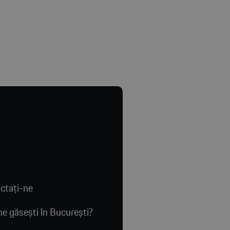
ctaţi-ne
e găsești în București?