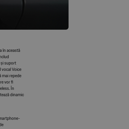
 în această
nclud
 și suport
l vocal Voice
ză mai repede
re vor fi
eless. În
ptează dinamic
 smartphone-
 de