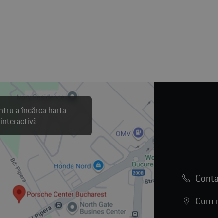
ntru a încărca harta
interactivă
Conta
Cum n