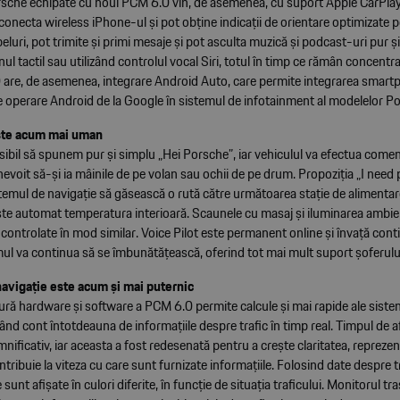
rsche echipate cu noul PCM 6.0 vin, de asemenea, cu suport Apple CarPlay f
t conecta wireless iPhone-ul și pot obține indicații de orientare optimizate p
eluri, pot trimite și primi mesaje și pot asculta muzică și podcast-uri pur ș
ul tactil sau utilizând controlul vocal Siri, totul în timp ce rămân concentra
are, de asemenea, integrare Android Auto, care permite integrarea smart
e operare Android de la Google în sistemul de infotainment al modelelor P
este acum mai uman
bil să spunem pur și simplu „Hei Porsche”, iar vehiculul va efectua comen
 nevoit să-și ia mâinile de pe volan sau ochii de pe drum. Propoziția „I need 
temul de navigație să găsească o rută către următoarea stație de alimentar
ște automat temperatura interioară. Scaunele cu masaj și iluminarea ambien
ontrolate în mod similar. Voice Pilot este permanent online și învață conti
mul va continua să se îmbunătățească, oferind tot mai mult suport șoferulu
avigație este acum și mai puternic
ură hardware și software a PCM 6.0 permite calcule și mai rapide ale siste
nând cont întotdeauna de informațiile despre trafic în timp real. Timpul de af
nificativ, iar aceasta a fost redesenată pentru a crește claritatea, repreze
ntribuie la viteza cu care sunt furnizate informațiile. Folosind date despre t
 sunt afișate în culori diferite, în funcție de situația traficului. Monitorul t