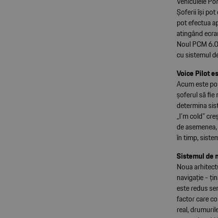
Vehiculele Po
Șoferii își po
pot efectua ap
atingând ecran
Noul PCM 6.0 
cu sistemul d
Voice Pilot 
Acum este posi
șoferul să fie
determina sis
„I’m cold” cre
de asemenea, c
în timp, siste
Sistemul de n
Noua arhitect
navigație - ți
este redus sem
factor care co
real, drumurile