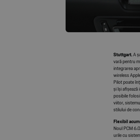
Stuttgart.
A ș
vară pentru m
integrarea ap
wireless Apple
Pilot poate în
și își afișeaz
posibile folos
viitor, sistem
stilului de co
Flexibil acum
Noul PCM 6.0 
urile cu siste