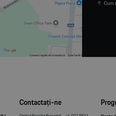
Cum n
Contactați-ne
Prog
Centrul Porsche București
021 9911