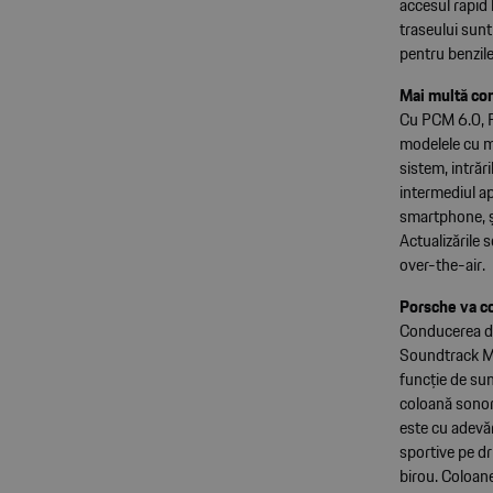
accesul rapid 
traseului sunt
pentru benzile
Mai multă co
Cu PCM 6.0, Po
modelele cu mo
sistem, intrăr
intermediul ap
smartphone, șo
Actualizările
over-the-air.
Porsche va c
Conducerea din
Soundtrack My 
funcție de sun
coloană sonor
este cu adevăr
sportive pe dr
birou. Coloane