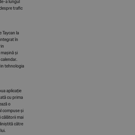
 de-a lungul
despre trafic
e Taycan la
integrat în
rin
 mașină și
 calendar.
rin tehnologia
ua aplicație
nsată cu prima
ează o
al compuse și
 călătorii mai
iniștită către
lui.