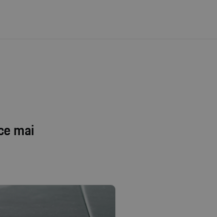
n
ace mai