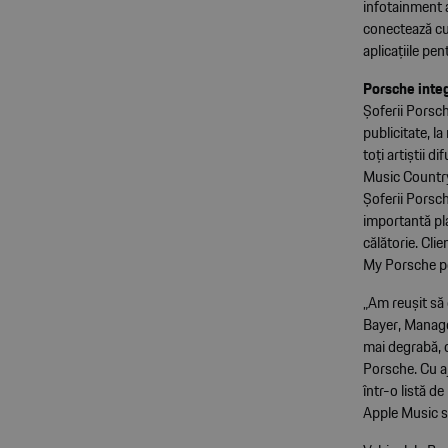
infotainment a
conectează cu 
aplicațiile pe
Porsche inte
Șoferii Porsc
publicitate, la
toți artiștii 
Music Country,
Șoferii Porsc
importantă pla
călătorie. Cli
My Porsche pe
„Am reușit să
Bayer, Manager
mai degrabă, 
Porsche. Cu aj
într-o listă de
Apple Music sp