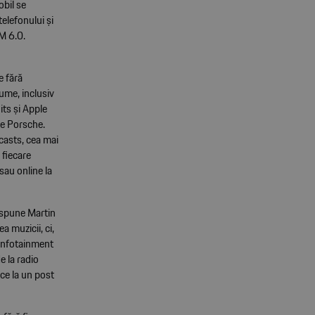
obil se
elefonului și
CM 6.0.
e fără
 lume, inclusiv
its și Apple
de Porsche.
casts, cea mai
 fiecare
 sau online la
 spune Martin
 muzicii, ci,
 infotainment
e la radio
ece la un post