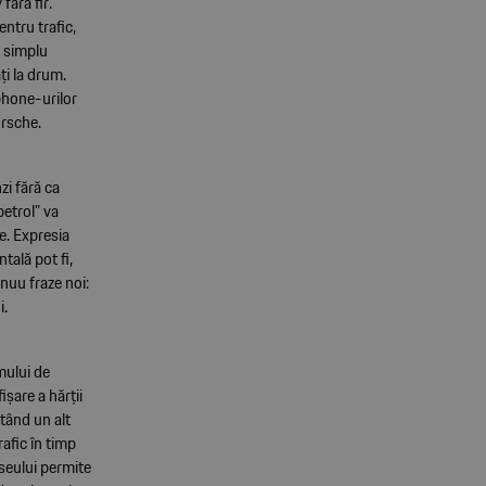
ără fir.
entru trafic,
i simplu
ți la drum.
phone-urilor
orsche.
zi fără ca
petrol” va
e. Expresia
tală pot fi,
nuu fraze noi:
i.
mului de
ișare a hărții
ntând un alt
rafic în timp
raseului permite