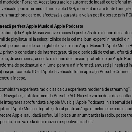
l modelelor Porsche. Acest lucru are loc automat de îndată ce telefonul m
vehiculul prin intermediul unui cablu USB, moment în care toate funcțiile t
ntru smartphone care nu afectează siguranța la volan pot fi operate prin P
grează perfect Apple Music și Apple Podcasts
he abonați la Apple Music vor avea acces la peste 75 de milioane de cântec
 mii de playlisturi și la selecții zilnice de la cei mai buni experți în muzică din
difuzați pe posturile de radio globale livestream Apple Music 1, Apple Music H
 printr-o conexiune de internet gratuită pe o perioadă de trei ani, oferită 
he au, de asemenea, acces la milioane de emisiuni gratuite de pe Apple Pod
tformă de podcasturi din lume, pentru a fi informați, amuzați și inspirați în
enții își pot conecta ID-ul Apple la vehiculul lor în aplicația Porsche Connect
ntru a începe.
 combinăm experiența radio clasică cu experiența modernă de streaming”,
 Navigație și Infotainment la Porsche AG. Nu este vorba doar de ascultarea
de integrarea aprofundată a Apple Music și Apple Podcasts în sistemul de
utorul Apple Music integrat, șoferul poate adăuga o melodie pe care o aud
 redare Apple, sau, dacă șoferului îi place un anumit artist la radio, poate tr
ecific, care va reda doar muzica respectivului artist.”