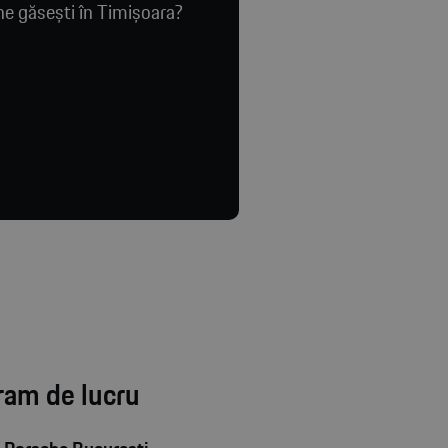
e găsești în Timișoara?
ram de lucru