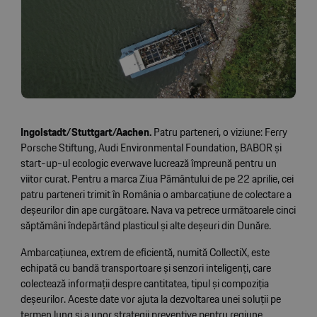
Ingolstadt/Stuttgart/Aachen.
Patru parteneri, o viziune: Ferry
Porsche Stiftung, Audi Environmental Foundation, BABOR și
start-up-ul ecologic everwave lucrează împreună pentru un
viitor curat. Pentru a marca Ziua Pământului de pe 22 aprilie, cei
patru parteneri trimit în România o ambarcațiune de colectare a
deșeurilor din ape curgătoare. Nava va petrece următoarele cinci
săptămâni îndepărtând plasticul și alte deșeuri din Dunăre.
Ambarcațiunea, extrem de eficientă, numită CollectiX, este
echipată cu bandă transportoare și senzori inteligenți, care
colectează informații despre cantitatea, tipul și compoziția
deșeurilor. Aceste date vor ajuta la dezvoltarea unei soluții pe
termen lung și a unor strategii preventive pentru regiune,