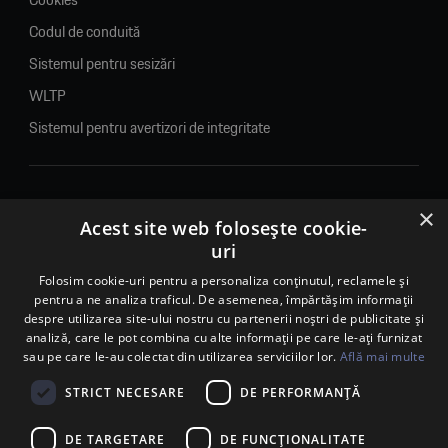
Codul de conduită
Sistemul pentru sesizări
WLTP
Sistemul pentru avertizori de integritate
×
© 2026. Porsche Inter Auto Romania. Toate drepturile rezervate.
Acest site web folosește cookie-
uri
Porsche Inter Auto Romania SRL
Folosim cookie-uri pentru a personaliza conținutul, reclamele și
RO22188461 J2007002067233
pentru a ne analiza traficul. De asemenea, împărtășim informații
B-dul Pipera, nr. 2, Sala 1, Etaj 2, Voluntari, jud.Ilfov - sediu
despre utilizarea site-ului nostru cu partenerii noștri de publicitate și
social
analiză, care le pot combina cu alte informații pe care le-ați furnizat
B-dul Pipera, nr. 1/X, Centrul Porsche București – PCB,
sau pe care le-au colectat din utilizarea serviciilor lor.
Află mai multe
Voluntari, jud. Ilfov – punct de lucru
Calea Lugojului, nr. 136, loc. Ghiroda, jud. Timiș – punct de
STRICT NECESARE
DE PERFORMANȚĂ
lucru Timișoara
DE TARGETARE
DE FUNCŢIONALITATE