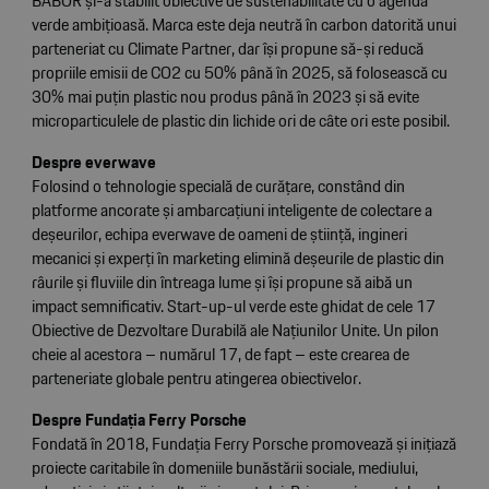
BABOR și-a stabilit obiective de sustenabilitate cu o agendă
verde ambițioasă. Marca este deja neutră în carbon datorită unui
parteneriat cu Climate Partner, dar își propune să-și reducă
propriile emisii de CO2 cu 50% până în 2025, să folosească cu
30% mai puțin plastic nou produs până în 2023 și să evite
microparticulele de plastic din lichide ori de câte ori este posibil.
Despre everwave
Folosind o tehnologie specială de curățare, constând din
platforme ancorate și ambarcațiuni inteligente de colectare a
deșeurilor, echipa everwave de oameni de știință, ingineri
mecanici și experți în marketing elimină deșeurile de plastic din
râurile și fluviile din întreaga lume și își propune să aibă un
impact semnificativ. Start-up-ul verde este ghidat de cele 17
Obiective de Dezvoltare Durabilă ale Națiunilor Unite. Un pilon
cheie al acestora – numărul 17, de fapt – este crearea de
parteneriate globale pentru atingerea obiectivelor.
Despre Fundația Ferry Porsche
Fondată în 2018, Fundația Ferry Porsche promovează și inițiază
proiecte caritabile în domeniile bunăstării sociale, mediului,