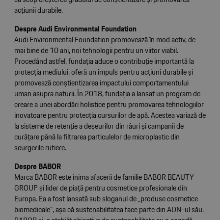
acțiunii durabile.
Despre Audi Environmental Foundation
Audi Environmental Foundation promovează în mod activ, de
mai bine de 10 ani, noi tehnologii pentru un viitor viabil.
Procedând astfel, fundația aduce o contribuție importantă la
protecția mediului, oferă un impuls pentru acțiuni durabile și
promovează conștientizarea impactului comportamentului
uman asupra naturii. În 2018, fundația a lansat un program de
creare a unei abordări holistice pentru promovarea tehnologiilor
inovatoare pentru protecția cursurilor de apă. Acestea variază de
la sisteme de retenție a deșeurilor din râuri și campanii de
curățare până la filtrarea particulelor de microplastic din
scurgerile rutiere.
Despre BABOR
Marca BABOR este inima afacerii de familie BABOR BEAUTY
GROUP și lider de piață pentru cosmetice profesionale din
Europa. Ea a fost lansată sub sloganul de „produse cosmetice
biomedicale”, așa că sustenabilitatea face parte din ADN-ul său.