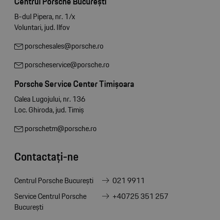
Centrul Porsche București
B-dul Pipera, nr. 1/x
Voluntari, jud. Ilfov
porschesales@porsche.ro
porscheservice@porsche.ro
Porsche Service Center Timișoara
Calea Lugojului, nr. 136
Loc. Ghiroda, jud. Timiș
porschetm@porsche.ro
Contactați-ne
Centrul Porsche București
021 9911
Service Centrul Porsche
+40725 351 257
București