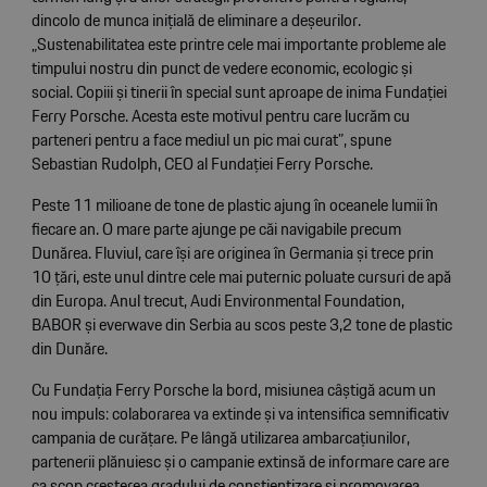
dincolo de munca inițială de eliminare a deșeurilor.
„Sustenabilitatea este printre cele mai importante probleme ale
timpului nostru din punct de vedere economic, ecologic și
social. Copiii și tinerii în special sunt aproape de inima Fundației
Ferry Porsche. Acesta este motivul pentru care lucrăm cu
parteneri pentru a face mediul un pic mai curat”, spune
Sebastian Rudolph, CEO al Fundației Ferry Porsche.
Peste 11 milioane de tone de plastic ajung în oceanele lumii în
fiecare an. O mare parte ajunge pe căi navigabile precum
Dunărea. Fluviul, care își are originea în Germania și trece prin
10 țări, este unul dintre cele mai puternic poluate cursuri de apă
din Europa. Anul trecut, Audi Environmental Foundation,
BABOR și everwave din Serbia au scos peste 3,2 tone de plastic
din Dunăre.
Cu Fundația Ferry Porsche la bord, misiunea câștigă acum un
nou impuls: colaborarea va extinde și va intensifica semnificativ
campania de curățare. Pe lângă utilizarea ambarcațiunilor,
partenerii plănuiesc și o campanie extinsă de informare care are
ca scop creșterea gradului de conștientizare și promovarea